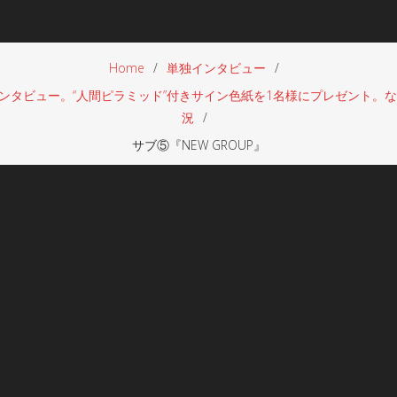
Home
単独インタビュー
督インタビュー。“人間ピラミッド”付きサイン色紙を1名様にプレゼント
況
サブ⑤『NEW GROUP』