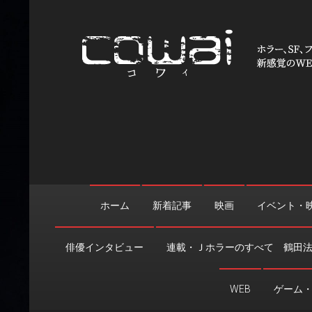
Skip
to
content
WEB映画マガジン「cowai
ホラー、SF、ファンタジーの最新情報＆クリエイティブの舞
ホーム
新着記事
映画
イベント・
俳優インタビュー
連載・Ｊホラーのすべて 鶴田
WEB
ゲーム