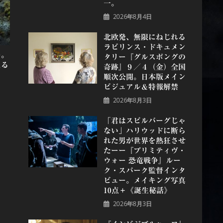
一。
2026年8月4日
北欧発、無限にねじれる
ラビリンス・ドキュメン
ー。
タリー『グルスポングの
える
奇跡』９／４（金）全国
順次公開。日本版メイン
ビジュアル＆特報解禁
2026年8月3日
「君はスピルバーグじゃ
ない」ハリウッドに断ら
れた男が世界を熱狂させ
たーー『プリミティヴ・
ウォー 恐⻯戦争』ルー
ク・スパーク監督インタ
ビュー。メイキング写真
10点＋《誕⽣秘話》
2026年8月3日