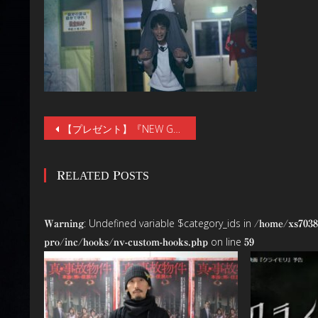
投
【プレゼント】『NEW GROUP』公開記念・下津優太監督インタビュー。“人間ピラミッド”付きサイン色紙を1名様にプレゼント。なぜ下津ホラーは海外で受けるのか。ハリウッド・デビュー状況
稿
RELATED POSTS
ナ
ビ
: Undefined variable $category_ids in
Warning
/home/xs7038
ゲ
on line
pro/inc/hooks/nv-custom-hooks.php
59
ー
シ