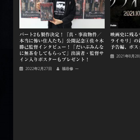
ョ
ン
パート2も製作決定！『真・事故物件／
映画史に残る
本当に怖い住人たち』公開記念④佐々木
ライモリ』の新
勝己監督インタビュー！「だいぶみんな
予告編、ポス
に無茶をしてもらって」出演者・監督サ
2021年8月2
イン入りポスターもプレゼント！
2022年2月27日
福谷修