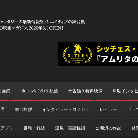
 コワイ」
台裏
映画祭
Blu-ray&DVD＆配信
予告編＆特典映像
単独インタ
法男
舞台挨拶
インタビュー・コメント
レビュー
ドラ
・アプリ
書籍・雑誌
連載・実話怪談
公開済の作品
発売