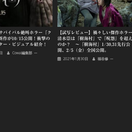
サバイバル絶叫ホラー『ク
【試写レビュー】禍々しい傑作ホラ
作が10/15公開！衝撃の
清水崇は『樹海村』で『呪怨』を超
ター・ビジュアル紹介！
のか？ ～『樹海村』1/30,31先行公
開、2/5（金）全国公開。
8日
Cowai編集部
2021年1月30日
福谷修