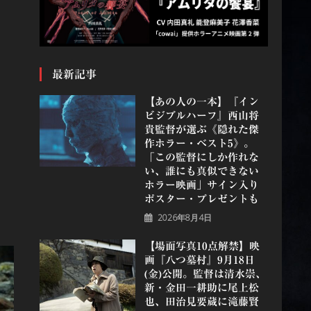
最新記事
【あの人の一本】『イン
ビジブルハーフ』⻄⼭将
貴監督が選ぶ《隠れた傑
作ホラー・ベスト5》。
「この監督にしか作れな
い、誰にも真似できない
ホラー映画」サイン入り
ポスター・プレゼントも
2026年8月4日
【場面写真10点解禁】映
画『八つ墓村』9月18日
(金)公開。監督は清水崇、
新・金田一耕助に尾上松
也、田治見要蔵に滝藤賢