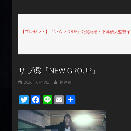
【プレゼント】『NEW GROUP』公開記念・下津優太監
サブ⑤『NEW GROUP』
2026年6月13日
福谷修
Twitter
Facebook
Line
Email
共
有