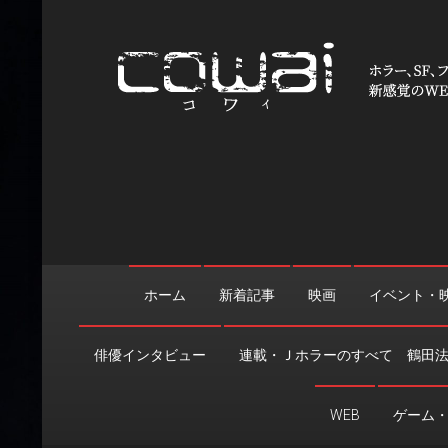
Skip
to
content
WEB映画マガジン「cowai
ホラー、SF、ファンタジーの最新情報＆クリエイティブの舞
ホーム
新着記事
映画
イベント・
俳優インタビュー
連載・Ｊホラーのすべて 鶴田
WEB
ゲーム