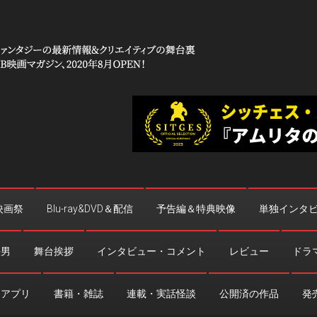
 コワイ」
台裏
映画祭
Blu-ray&DVD＆配信
予告編＆特典映像
単独インタ
法男
舞台挨拶
インタビュー・コメント
レビュー
ドラ
・アプリ
書籍・雑誌
連載・実話怪談
公開済の作品
発売