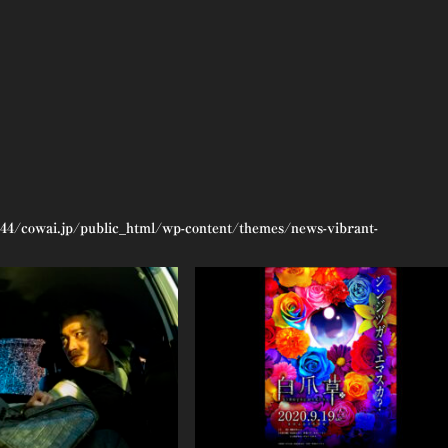
44/cowai.jp/public_html/wp-content/themes/news-vibrant-