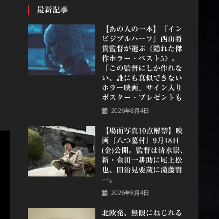
最新記事
【あの人の一本】『イン
ビジブルハーフ』⻄⼭将
貴監督が選ぶ《隠れた傑
作ホラー・ベスト5》。
「この監督にしか作れな
い、誰にも真似できない
ホラー映画」サイン入り
ポスター・プレゼントも
2026年8月4日
【場面写真10点解禁】映
画『八つ墓村』9月18日
(金)公開。監督は清水崇、
新・金田一耕助に尾上松
也、田治見要蔵に滝藤賢
一。
2026年8月4日
北欧発、無限にねじれる