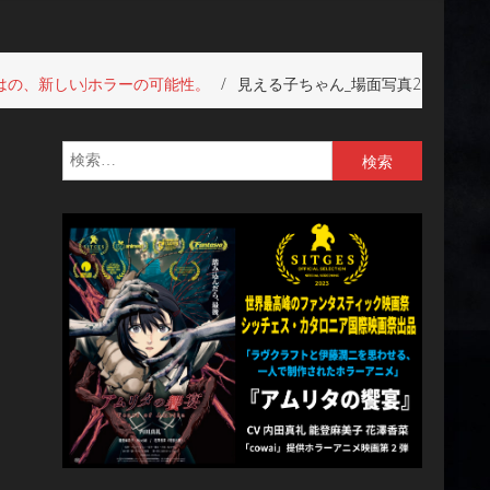
はの、新しいJホラーの可能性。
見える子ちゃん_場面写真2
検
索: