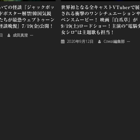
いての怪談『ジャックポッ
世界初となる全キャストVTuberで
ドポスター解禁!韓国気鋭
される衝撃のワンシチュエーション
たちが最恐ウェブトゥーン
ペンスムービー！ 映画『白爪草』が
談晩餐』7/19(金)公開！
9/19(土)ロードショー！主演の”電脳
女シロ”は主題歌も担当！
7日
成田真澄
2020年9月12日
Cowai編集部