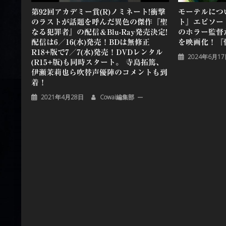
第92回アカデミー賞(R)ノミネート!衝撃
モーテルにつ
のラストが話題を呼んだ異色の傑作『聖
ト』エピソー
なる犯罪者』の配信＆Blu-Ray発売決定!
のホラー監督
配信は6／16(水)発売！BDは無修正
を映画化！『怪
R18+版で7／7(水)発売！DVDレンタル
2024年6月1
(R15+版)も同時スタート。 寺島拓篤、
伊瀬茉莉也ら吹替声優陣のコメントも到
着！
2021年4月28日
Cowai編集部