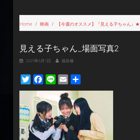
Home
映画
【今週のオススメ】『見える子ちゃん』★
見える子ちゃん_場面写真2
2025年6月1日
福谷修
Twitter
Facebook
Line
Email
共
有