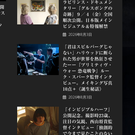
ラビリンス・ドキュメン
展開
タリー『グルスポングの
サス
奇跡』９／４（金）全国
順次公開。日本版メイン
少
ビジュアル＆特報解禁
2026年8月3日
「君はスピルバーグじゃ
ない」ハリウッドに断ら
れた男が世界を熱狂させ
たーー『プリミティヴ・
ウォー 恐⻯戦争』ルー
ク・スパーク監督インタ
ビュー。メイキング写真
10点＋《誕⽣秘話》
2026年8月3日
『インビジブルハーフ』
公開記念。撮影時23歳、
注目の気鋭、⻄⼭将貴監
督インタビュー「独創的
で今まで見たことのない