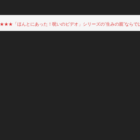
★★★「ほんとにあった！呪いのビデオ」シリーズの“生みの親”ならで