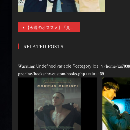
投
【今週のオススメ】『見える子ちゃん』★★★★「ほんとにあった！呪いのビデオ」シリーズの“生みの親”ならではの、新しいJホラーの可能性。
稿
RELATED POSTS
ナ
ビ
: Undefined variable $category_ids in
Warning
/home/xs7038
ゲ
on line
pro/inc/hooks/nv-custom-hooks.php
59
ー
シ
ョ
ン