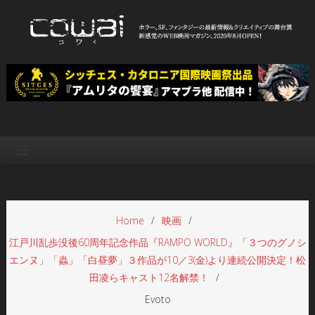
Skip
to
content
WEB映画マガジン「cowai コ
ホラー、SF、ファンタジーの最新情報＆クリエイティブの舞台裏
ワイ」
Home
映画
江戸川乱歩没後60周年記念作品『RAMPO WORLD』「３つのグノシ
エンヌ」「蟲」「白昼夢」３作品が10／3(金)より連続公開決定！松
田凌らキャスト12名解禁！
Evoto