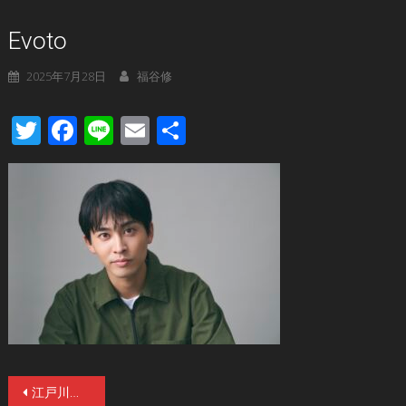
Evoto
2025年7月28日
福谷修
Twitter
Facebook
Line
Email
共
有
投
江戸川乱歩没後60周年記念作品『RAMPO WORLD』「３つのグノシエンヌ」「蟲」「白昼夢」３作品が10／3(金)より連続公開決定！松田凌らキャスト12名解禁！