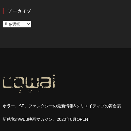
アーカイブ
ア
ー
カ
イ
ブ
ホラー、
SF
、ファンタジーの最新情報
&
クリエイティブの舞台裏
新感覚の
WEB
映画マガジン、
2020
年
8
月
OPEN
！