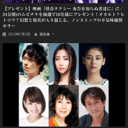
【プレゼント】映画『怪奇タクシー 布告を知らぬ者達に』(7／
24公開)のムビチケを抽選で10名様にプレゼント！オカルト？ヒ
トコワ？幻想と現実が⼊り混じる、ノンストップの不気味痛快
ホラー
2026年7月5日
福谷修