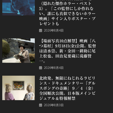
《隠れた傑作ホラー・ベスト
5》。「この監督にしか作れな
い、誰にも真似できないホラー
映画」サイン入りポスター・プ
レゼントも
2026年8月4日
【場面写真10点解禁】映画『八
つ墓村』9月18日(金)公開。監督
は清水崇、新・金田一耕助に尾
上松也、田治見要蔵に滝藤賢
一。
2026年8月4日
北欧発、無限にねじれるラビリ
ンス・ドキュメンタリー『グル
スポングの奇跡』９／４（金）
全国順次公開。日本版メインビ
ジュアル＆特報解禁
2026年8月3日