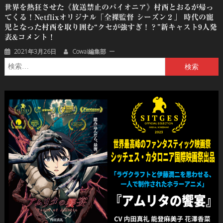
世界を熱狂させた《放送禁止のパイオニア》村西とおるが帰っ
てくる！Netflixオリジナル「全裸監督 シーズン２」 時代の寵
児となった村西を取り囲む“クセが強すぎ！？”新キャスト9人発
表&コメント！
2021年3月26日
Cowai編集部
検
索: