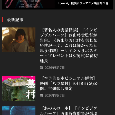
最新記事
【著名人の実話怪談】『インビ
ジブルハーフ』⻄⼭将貴監督が
告白。《あまりお化けを信じな
い僕が一度、これは怖かったと
思う体験》ーサイン入りポスタ
ー・プレゼントは8/9(日)に締切
延長
2026年8月7日
【本予告＆本ビジュアル解禁】
映画『八つ墓村』9月18日(金)公
開。主題歌も決定
2026年8月7日
【あの人の一本】『インビジブ
ルハーフ』⻄⼭将貴監督が選ぶ