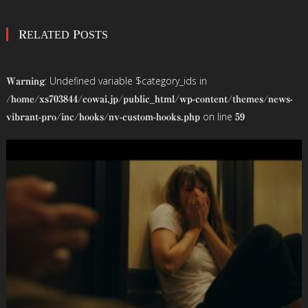
稿
RELATED POSTS
ナ
ビ
: Undefined variable $category_ids in
Warning
ゲ
/home/xs703844/cowai.jp/public_html/wp-content/themes/news-
on line
vibrant-pro/inc/hooks/nv-custom-hooks.php
59
ー
シ
ョ
ン