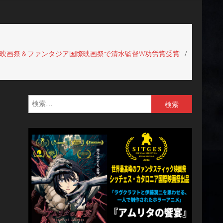
際映画祭＆ファンタジア国際映画祭で清水監督W功労賞受賞
検
索: