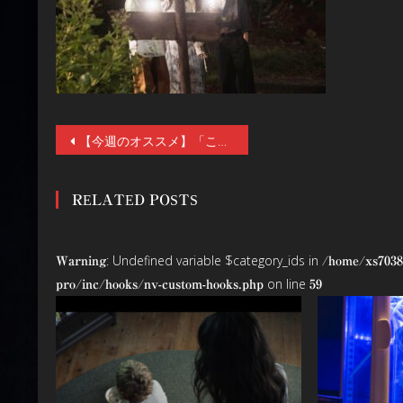
投
【今週のオススメ】「この禍禍しさは近年の清水崇ホラーでも随一」映画『口に関するアンケート』７／３(金)公開。シッチェス国際映画祭＆ファンタジア国際映画祭で清水監督W功労賞受賞
稿
RELATED POSTS
ナ
ビ
: Undefined variable $category_ids in
Warning
/home/xs7038
ゲ
on line
pro/inc/hooks/nv-custom-hooks.php
59
ー
シ
ョ