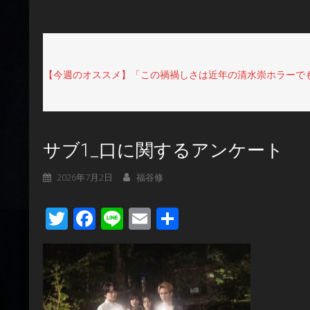
【今週のオススメ】「この禍禍しさは近年の清水崇ホラーでも
サブ1_口に関するアンケート
2026年7月2日
福谷修
Twitter
Facebook
Line
Email
共
有