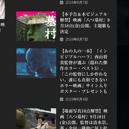
2026年8月7日
【本予告＆本ビジュアル
解禁】映画『八つ墓村』9
い映
月18日(金)公開。主題歌も
！
決定
2026年8月7日
【あの人の一本】『イン
ビジブルハーフ』⻄⼭将
貴監督が選ぶ《隠れた傑
作ホラー・ベスト5》。
「この監督にしか作れな
い、誰にも真似できない
ホラー映画」サイン入り
ポスター・プレゼントも
2026年8月4日
【場面写真10点解禁】映
画『八つ墓村』9月18日
(金)公開。監督は清水崇、
新・金田一耕助に尾上松