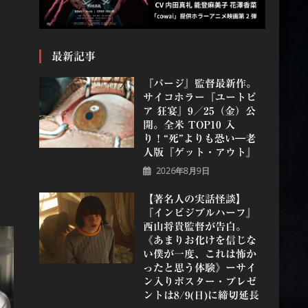
最新記事
『パージ』監督最新作。
サイコホラー『ユートピ
ア 狂宴』9／25（金）公
開。全米 TOP10 入
り！“死”よりも恐い―老
人版『ゲット・アウト』
2026年8月9日
【著名人の実話怪談】
『インビジブルハーフ』
⻄⼭将貴監督が告白。
《あまりお化けを信じな
い僕が一度、これは怖か
ったと思う体験》ーサイ
ン入りポスター・プレゼ
ントは8/9(日)に締切延長