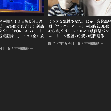
扉が開く！予告編&前日譚
カンヌを震撼させた、世界一胸糞悪
ビー&場面写真公開！ 新感
画『ファニーゲーム』が国内初BD化
リー「PORTAL-X ～ド
4/6(水)リリース！カンヌ映画祭パル
察記録～」1/12（金）放
ム・ドール監督の伝説の超問題作！
2022年1月28日
Cowai編集部
5日
Cowai編集部