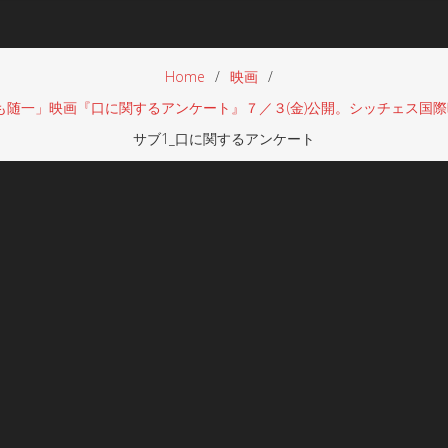
Home
映画
随一」映画『口に関するアンケート』７／３(金)公開。シッチェス国
サブ1_口に関するアンケート