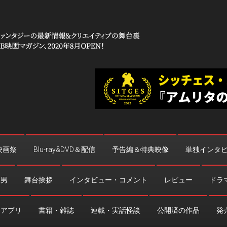
 コワイ」
台裏
映画祭
Blu-ray&DVD＆配信
予告編＆特典映像
単独インタ
法男
舞台挨拶
インタビュー・コメント
レビュー
ドラ
・アプリ
書籍・雑誌
連載・実話怪談
公開済の作品
発売