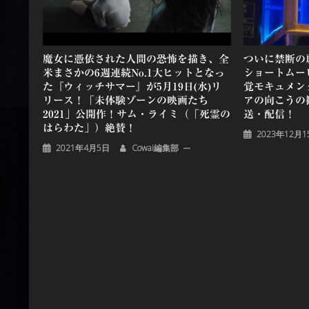
ン
魔女に憑依された人間の恐怖を描き、全
ついに禁断の
米まさかの6週連続No.1大ヒットとなっ
ショートムー
た『ウィッチサマー』が5月19日(水)リ
覚モキュメンタ
リース！「未体験ゾーンの映画たち
アの向こうの観
2021」公開作！サム・ライミ（「死霊の
送・配信！
はらわた」）絶賛！
2023年12月1
2021年4月5日
Cowai編集部