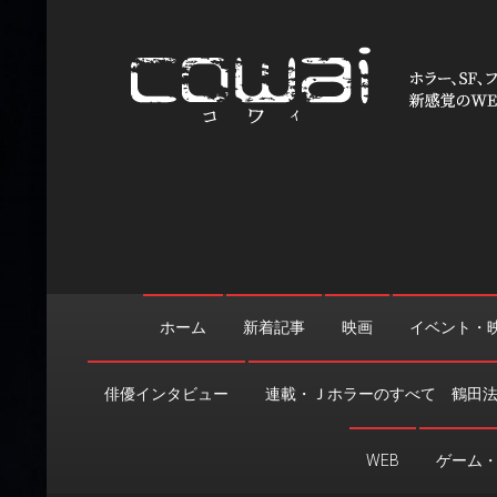
Skip
to
content
WEB映画マガジン「cowai
ホラー、SF、ファンタジーの最新情報＆クリエイティブの舞
ホーム
新着記事
映画
イベント・
俳優インタビュー
連載・Ｊホラーのすべて 鶴田
WEB
ゲーム