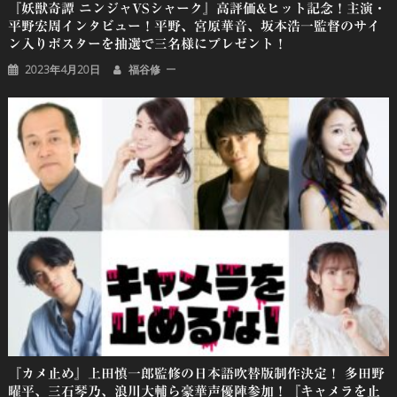
『妖獣奇譚 ニンジャVSシャーク』高評価&ヒット記念！主演・
平野宏周インタビュー！平野、宮原華音、坂本浩一監督のサイ
ン入りポスターを抽選で三名様にプレゼント！
2023年4月20日
福谷修
『カメ止め』上田慎一郎監修の日本語吹替版制作決定！ 多田野
曜平、三石琴乃、浪川大輔ら豪華声優陣参加！『キャメラを止