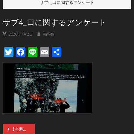
サブ4_口に関するアンケート
サブ4_口に関するアンケート
2026年7月2日
福谷修
Twitter
Facebook
Line
Email
共
有
投
【今週のオススメ】「この禍禍しさは近年の清水崇ホラーでも随一」映画『口に関するアンケート』７／３(金)公開。シッチェス国際映画祭＆ファンタジア国際映画祭で清水監督W功労賞受賞