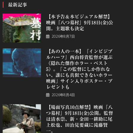
最新記事
【本予告＆本ビジュアル解禁】
映画『八つ墓村』9月18日(金)公
開。主題歌も決定
2026年8月7日
【あの人の一本】『インビジブ
ルハーフ』⻄⼭将貴監督が選ぶ
《隠れた傑作ホラー・ベスト
5》。「この監督にしか作れな
い、誰にも真似できないホラー
映画」サイン入りポスター・プ
レゼントも
2026年8月4日
【場面写真10点解禁】映画『八
つ墓村』9月18日(金)公開。監督
は清水崇、新・金田一耕助に尾
上松也、田治見要蔵に滝藤賢
一。