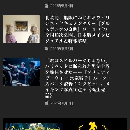
2026年8月4日
北欧発、無限にねじれるラビリ
ンス・ドキュメンタリー『グル
スポングの奇跡』９／４（金）
全国順次公開。日本版メインビ
ジュアル＆特報解禁
2026年8月3日
「君はスピルバーグじゃない」
ハリウッドに断られた男が世界
を熱狂させたーー『プリミティ
ヴ・ウォー 恐⻯戦争』ルーク・
スパーク監督インタビュー。メ
イキング写真10点＋《誕⽣秘
話》
2026年8月3日