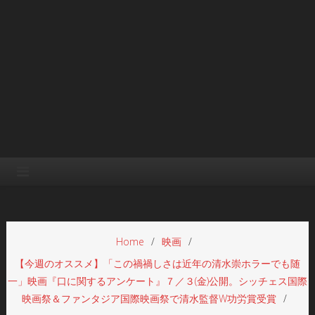
Home
映画
【今週のオススメ】「この禍禍しさは近年の清水崇ホラーでも随
一」映画『口に関するアンケート』７／３(金)公開。シッチェス国際
映画祭＆ファンタジア国際映画祭で清水監督W功労賞受賞