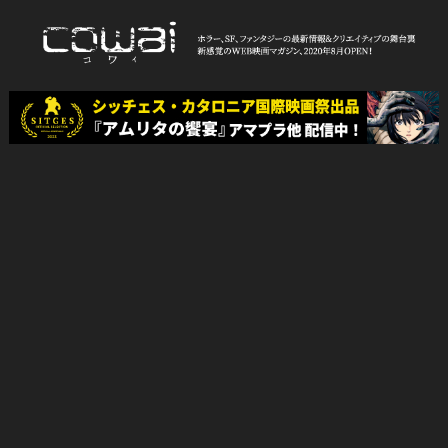
Skip
to
content
WEB映画マガジン「cowai コ
ホラー、SF、ファンタジーの最新情報＆クリエイティブの舞台裏
ワイ」