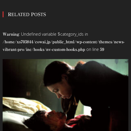
稿
RELATED POSTS
ナ
ビ
: Undefined variable $category_ids in
Warning
ゲ
/home/xs703844/cowai.jp/public_html/wp-content/themes/news-
on line
vibrant-pro/inc/hooks/nv-custom-hooks.php
59
ー
シ
ョ
ン