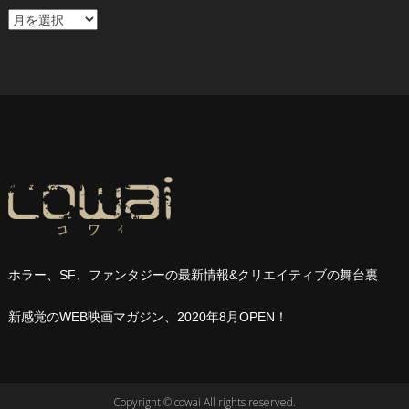
ア
ー
カ
イ
ブ
ホラー、
SF
、ファンタジーの最新情報
&
クリエイティブの舞台裏
新感覚の
WEB
映画マガジン、
2020
年
8
月
OPEN
！
Copyright © cowai All rights reserved.