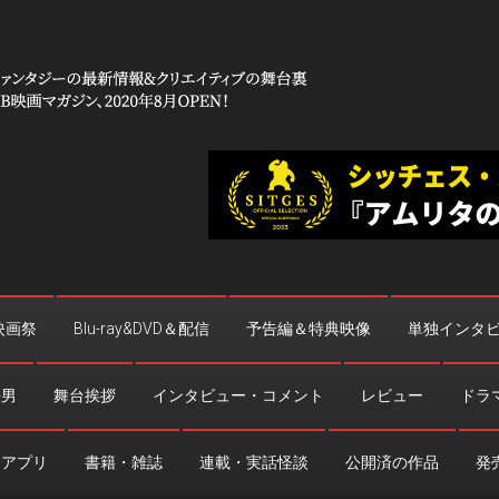
 コワイ」
台裏
映画祭
Blu-ray&DVD＆配信
予告編＆特典映像
単独インタ
法男
舞台挨拶
インタビュー・コメント
レビュー
ドラ
・アプリ
書籍・雑誌
連載・実話怪談
公開済の作品
発売