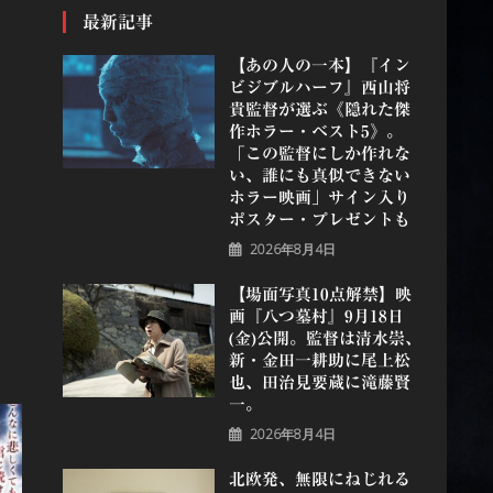
最新記事
【あの人の一本】『イン
ビジブルハーフ』⻄⼭将
貴監督が選ぶ《隠れた傑
作ホラー・ベスト5》。
「この監督にしか作れな
い、誰にも真似できない
ホラー映画」サイン入り
ポスター・プレゼントも
2026年8月4日
【場面写真10点解禁】映
画『八つ墓村』9月18日
(金)公開。監督は清水崇、
新・金田一耕助に尾上松
也、田治見要蔵に滝藤賢
一。
2026年8月4日
北欧発、無限にねじれる