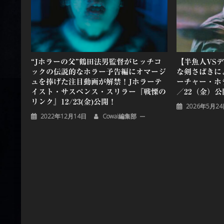
ョ
ン
“Jホラーの父”鶴田法男監督がヒッチコ
【半魚人VS
ックの伝説的なホラー予告編にオマージ
な剣さばきに
ュを捧げた注目動画が解禁！Jホラーテ
ーチャー・ホ
イスト・サスペンス・スリラー『戦慄の
／22（金）公
リンク』12/23(金)公開！
2026年5月2
2022年12月14日
Cowai編集部