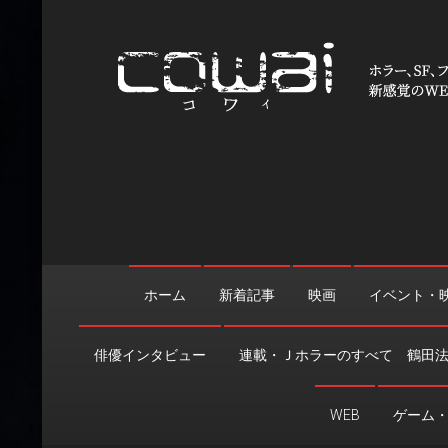
Skip
to
content
WEB映画マガジン「cowai
ホラー、SF、ファンタジーの最新情報＆クリエイティブの舞
ホーム
新着記事
映画
イベント・
俳優インタビュー
連載・Ｊホラーのすべて 鶴田
WEB
ゲーム