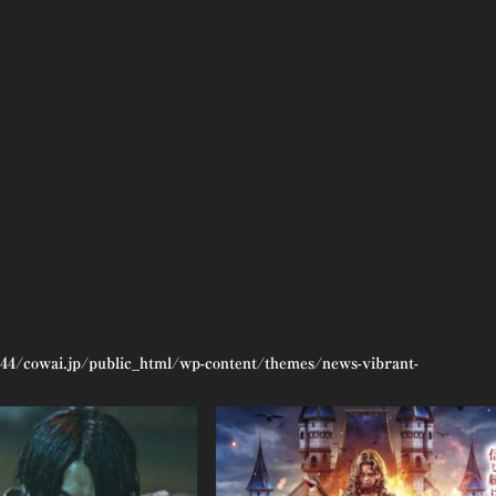
44/cowai.jp/public_html/wp-content/themes/news-vibrant-