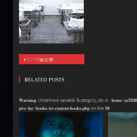
投
1／17(金)公開
稿
RELATED POSTS
ナ
ビ
: Undefined variable $category_ids in
Warning
/home/xs7038
ゲ
on line
pro/inc/hooks/nv-custom-hooks.php
59
ー
シ