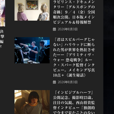
ラビリンス・ドキュメン
タリー『グルスポングの
奇跡』９／４（金）全国
順次公開。日本版メイン
ビジュアル＆特報解禁
2026年8月3日
開決
衝撃
「君はスピルバーグじゃ
編
ない」ハリウッドに断ら
字
れた男が世界を熱狂させ
たーー『プリミティヴ・
ウォー 恐⻯戦争』ルー
ク・スパーク監督インタ
ビュー。メイキング写真
10点＋《誕⽣秘話》
2026年8月3日
『インビジブルハーフ』
公開記念。撮影時23歳、
注目の気鋭、⻄⼭将貴監
督インタビュー「独創的
で今まで見たことのない