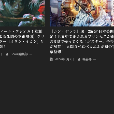
ディーン・フジオカ！華麗
『シン・デレラ』10／25(金)日本公
よる死闘の本編映像】クリ
定！世界中で愛されるプリンセスが
ラー『オラン・イカン』5
のR15で帰ってくる！ポスター、予告
開！
が解禁！ 人間食べ食べカエルが初の
幕監修！
4日
Cowai編集部
2024年8月7日
福谷修