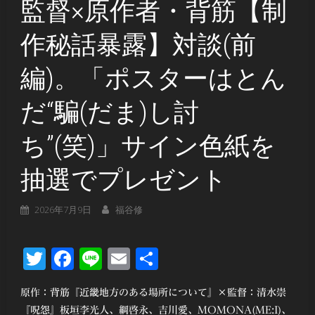
監督×原作者・背筋【制
作秘話暴露】対談(前
編)。「ポスターはとん
だ“騙(だま)し討
ち”(笑)」サイン色紙を
抽選でプレゼント
2026年7月9日
福谷修
Twitter
Facebook
Line
Email
共
有
原作：背筋『近畿地方のある場所について』×監督：清水崇
『呪怨』板垣李光人、綱啓永、吉川愛、MOMONA(ME:I)、