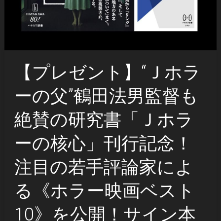
【プレゼント】“Ｊホラ
ーの父”鶴田法男監督も
絶賛の研究書「Ｊホラ
ーの核心」刊行記念！
注目の若手評論家によ
る《ホラー映画ベスト
10》を公開！サイン本