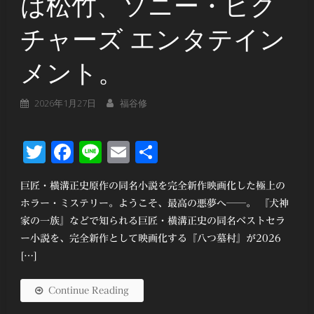
は松竹、ソニー・ピク
チャーズ エンタテイン
メント。
2026年1月27日
福谷修
Twitter
Facebook
Line
Email
共
有
巨匠・横溝正史原作の同名小説を完全新作映画化した極上の
ホラー・ミステリー。ようこそ、最高の悪夢へ──。 『犬神
家の一族』などで知られる巨匠・横溝正史の同名ベストセラ
ー小説を、完全新作として映画化する『八つ墓村』が2026
[…]
Continue Reading