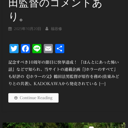
田監督のコメントあ
り。
2025年10月20日
福谷修
Twitter
Facebook
Line
Email
共
有
記念すべき10周年の節目に快挙達成！ 「ほんとにあった怖い
話」などで知られ、当サイトの連載企画「Jホラーのすべて」
も好評の《Jホラーの父》鶴田法男監督が原作を務め(佐東みど
りとの共著)、KADOKAWAから発売されている […]
Continue Reading