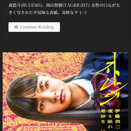
森愁斗(BUDDiiS)、西山智樹(TAGRIGHT) 女性の口元が大
きく写された不気味な表紙、奇妙なタ […]
Continue Reading