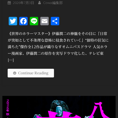
2026年7月3日
Cowai編集部
Twitter
Facebook
Line
Email
共
有
《世界のホラーマスター》伊藤潤二の神髄をその目に「日常
が突如として不条理な恐怖に侵食されていく」“独特の狂気に
満ちた”傑作全12作品が織りなすオムニバスドラマ 人気ホラ
ー漫画家、伊藤潤二の原作を実写ドラマ化した、テレビ東
[…]
Continue Reading