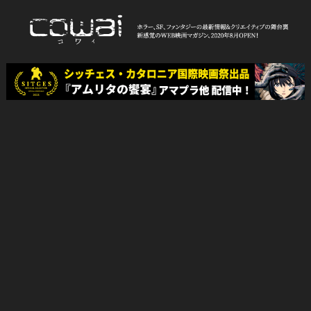
Skip
to
content
WEB映画マガジン「cowai コ
ホラー、SF、ファンタジーの最新情報＆クリエイティブの舞台裏
ワイ」