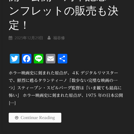
ンフレットの販売も決
定！
2025年12月29日
福谷修
Twitter
Facebook
Line
Email
共
有
ホラー映画史に刻まれた原点が、４K デジタルリマスター
で、鮮烈に甦るタランティーノ「数少ない完璧な映画の一
つ」スティーブン・スピルバーグ監督は「いま観ても最⾼に
怖い」 ホラー映画史に刻まれた原点が、1975 年の⽇本公開
[…]
Continue Reading