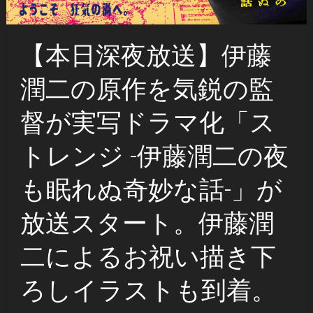
【本日深夜放送】伊藤
潤二の原作を気鋭の監
督が実写ドラマ化「ス
トレンジ -伊藤潤二の夜
も眠れぬ奇妙な話-」が
放送スタート。伊藤潤
二によるお祝い描き下
ろしイラストも到着。