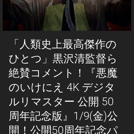
「人類史上最高傑作の
ひとつ」黒沢清監督ら
絶賛コメント！『悪魔
のいけにえ 4K デジタ
ルリマスター 公開 50
周年記念版』1/9(金)公
開！公開50周年記念パ