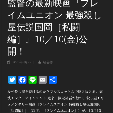
監督の最新映画『フレ
イムユニオン 最強殺し
屋伝説国岡［私闘
編］』10／10(金)公
開！
2025年8月27日
福谷修
Twitter
Facebook
Line
Email
共
有
なぜ殺し屋を続けるのか？フルスロットルで駆け抜ける、痛
快エンターテインメント 鬼才・阪元裕吾が放つ、殺し屋モキ
ュメンタリー映画『フレイムユニオン 最強殺し屋伝説国岡
［私闘編］』（以下、『フレイムユニオン』）が、10月10