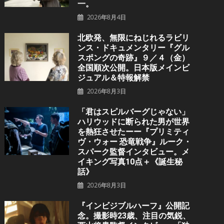
一。
2026年8月4日
北欧発、無限にねじれるラビリ
ンス・ドキュメンタリー『グル
スポングの奇跡』９／４（金）
全国順次公開。日本版メインビ
ジュアル＆特報解禁
2026年8月3日
「君はスピルバーグじゃない」
ハリウッドに断られた男が世界
を熱狂させたーー『プリミティ
ヴ・ウォー 恐⻯戦争』ルーク・
スパーク監督インタビュー。メ
イキング写真10点＋《誕⽣秘
話》
2026年8月3日
『インビジブルハーフ』公開記
念。撮影時23歳、注目の気鋭、