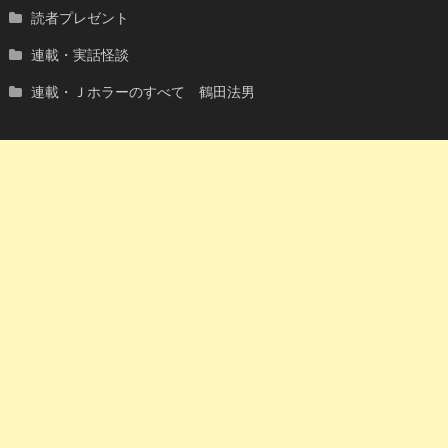
読者プレゼント
連載・実話怪談
連載・Ｊホラーのすべて 鶴田法男