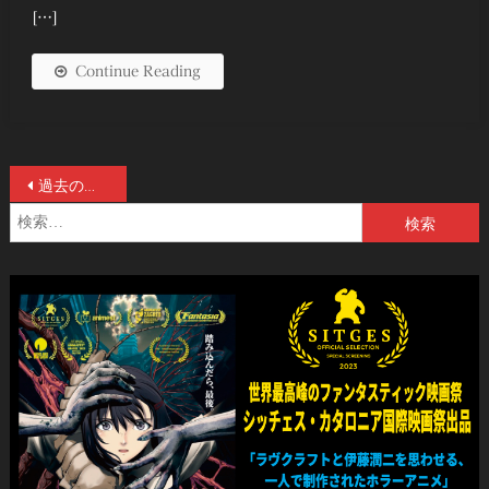
[…]
Continue Reading
投
過去の投稿
検
稿
索:
ナ
ビ
ゲ
ー
シ
ョ