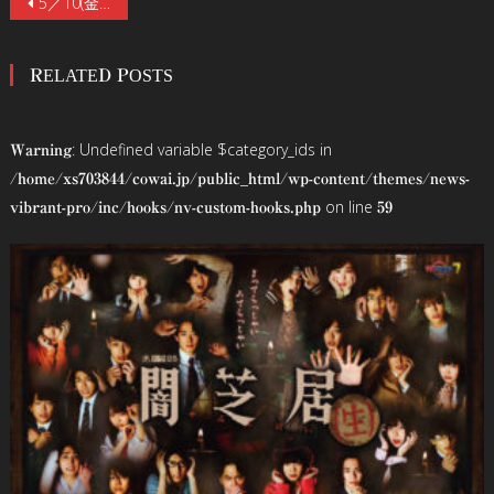
投
5／10(金)公開
稿
RELATED POSTS
ナ
ビ
: Undefined variable $category_ids in
Warning
ゲ
/home/xs703844/cowai.jp/public_html/wp-content/themes/news-
on line
vibrant-pro/inc/hooks/nv-custom-hooks.php
59
ー
シ
ョ
ン