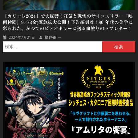
「カリコレ2024」で大反響！狂気と戦慄のサイコスリラー『映
画検閲』9／6(金)緊急拡大公開！予告編到着！80 年代の美学に
彩られた、かつてのビデオホラーに送る血塗りのラブレター！
2024年7月21日
福谷修
検
索: