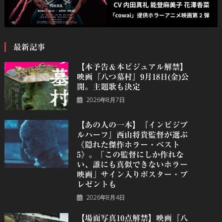
最新記事
【本予告＆本ビジュアル解禁】
映画『八つ墓村』9月18日(金)公
開。主題歌も決定
2026年8月7日
【あの人の一本】『インビジブ
ルハーフ』⻄⼭将貴監督が選ぶ
《隠れた傑作ホラー・ベスト
5》。「この監督にしか作れな
い、誰にも真似できないホラー
映画」サイン入りポスター・プ
レゼントも
2026年8月4日
【場面写真10点解禁】映画『八