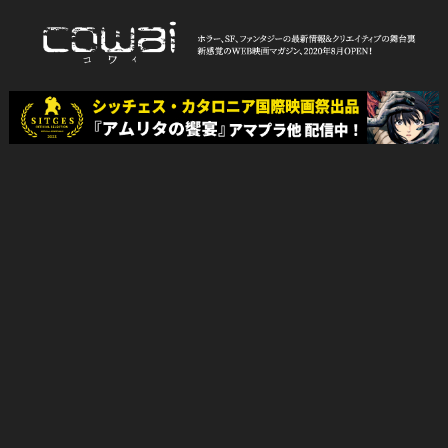
Skip
to
content
WEB映画マガジン「cowai コ
ホラー、SF、ファンタジーの最新情報＆クリエイティブの舞台裏
ワイ」