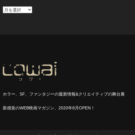
ア
ー
カ
イ
ブ
ホラー、
SF
、ファンタジーの最新情報
&
クリエイティブの舞台裏
新感覚の
WEB
映画マガジン、
2020
年
8
月
OPEN
！