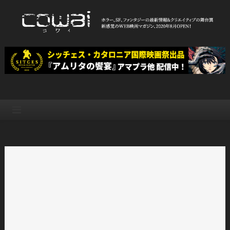
Skip
to
content
WEB映画マガジン「cowai コ
ホラー、SF、ファンタジーの最新情報＆クリエイティブの舞台裏
ワイ」