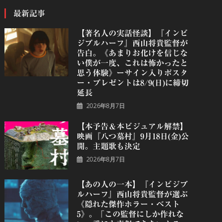
最新記事
【著名人の実話怪談】『インビ
ジブルハーフ』⻄⼭将貴監督が
告白。《あまりお化けを信じな
い僕が一度、これは怖かったと
思う体験》ーサイン入りポスタ
ー・プレゼントは8/9(日)に締切
延長
2026年8月7日
【本予告＆本ビジュアル解禁】
映画『八つ墓村』9月18日(金)公
開。主題歌も決定
2026年8月7日
【あの人の一本】『インビジブ
ルハーフ』⻄⼭将貴監督が選ぶ
《隠れた傑作ホラー・ベスト
5》。「この監督にしか作れな