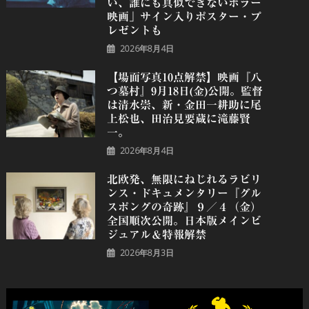
い、誰にも真似できないホラー
映画」サイン入りポスター・プ
レゼントも
2026年8月4日
【場面写真10点解禁】映画『八
つ墓村』9月18日(金)公開。監督
は清水崇、新・金田一耕助に尾
上松也、田治見要蔵に滝藤賢
一。
2026年8月4日
北欧発、無限にねじれるラビリ
ンス・ドキュメンタリー『グル
スポングの奇跡』９／４（金）
全国順次公開。日本版メインビ
ジュアル＆特報解禁
2026年8月3日