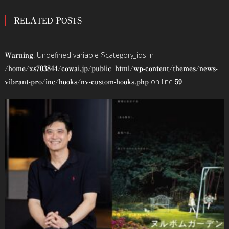
稿
RELATED POSTS
ナ
ビ
: Undefined variable $category_ids in
Warning
ゲ
/home/xs703844/cowai.jp/public_html/wp-content/themes/news-
on line
vibrant-pro/inc/hooks/nv-custom-hooks.php
59
ー
シ
ョ
ン