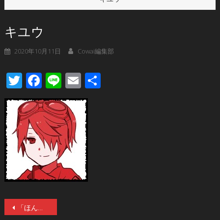
キユウ
2020年10月11日
Cowai編集部
Twitter
Facebook
Line
Email
共
有
投
「ほんとにあった怖い話2020」の放送も控える、“Jホラーの父”鶴田法男の最新巻『怪狩り 巻ノ四 希望の星』が10月14日（水）発売！今度はあの事件がモチーフ！ホラーファンも必読の内容！