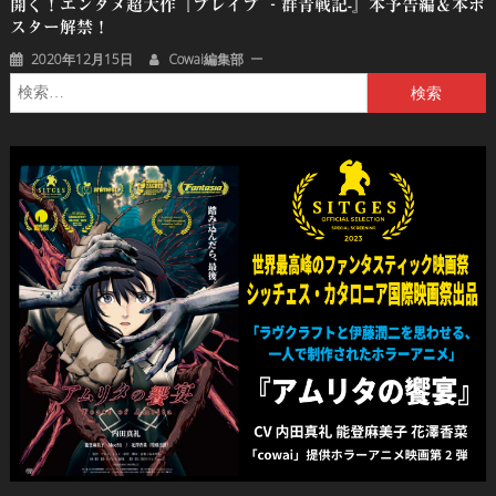
開く！エンタメ超大作『ブレイブ ‐群青戦記-』本予告編＆本ポ
スター解禁！
2020年12月15日
Cowai編集部
検
索: