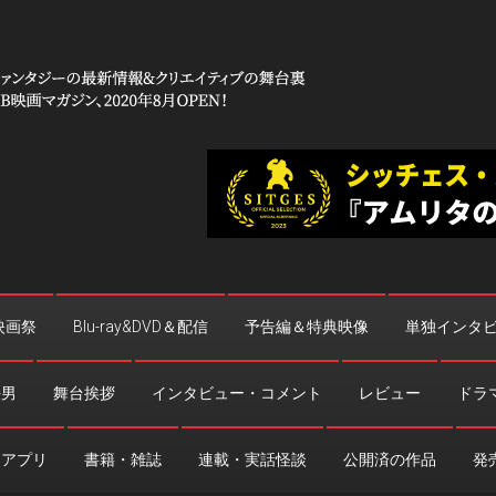
 コワイ」
台裏
映画祭
Blu-ray&DVD＆配信
予告編＆特典映像
単独インタ
法男
舞台挨拶
インタビュー・コメント
レビュー
ドラ
・アプリ
書籍・雑誌
連載・実話怪談
公開済の作品
発売