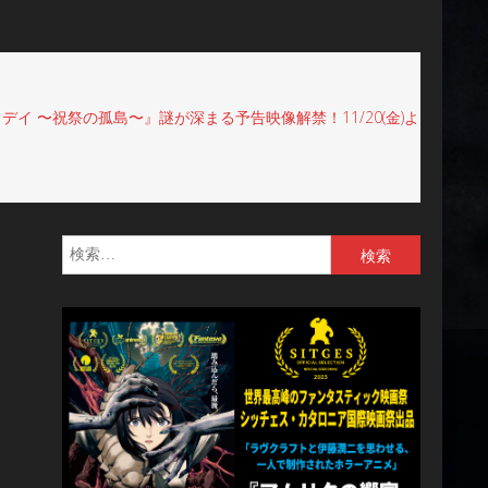
イ 〜祝祭の孤島〜』謎が深まる予告映像解禁！11/20(金)よ
検
索: