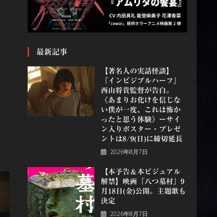
最新記事
【著名人の実話怪談】
『インビジブルハーフ』
⻄⼭将貴監督が告白。
《あまりお化けを信じな
い僕が一度、これは怖か
ったと思う体験》ーサイ
ン入りポスター・プレゼ
ントは8/9(日)に締切延長
2026年8月7日
【本予告＆本ビジュアル
解禁】映画『八つ墓村』9
月18日(金)公開。主題歌も
決定
2026年8月7日