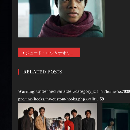
投
ジュード・ロウ＆ナオミ・ハリスW主演！ブラッド・ピット率いる“プランB” × HBO®︎が贈る新たな形のミステリードラマ 『サード・デイ 〜祝祭の孤島〜』謎が深まる予告映像解禁！11/20(金)より独占配信スタート！12/18まで第一話無料配信！
稿
RELATED POSTS
ナ
ビ
: Undefined variable $category_ids in
Warning
/home/xs7038
ゲ
on line
pro/inc/hooks/nv-custom-hooks.php
59
ー
シ