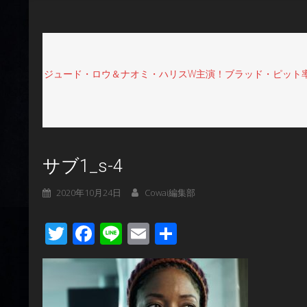
ジュード・ロウ＆ナオミ・ハリスW主演！ブラッド・ピット率いる
サブ1_s-4
2020年10月24日
Cowai編集部
Twitter
Facebook
Line
Email
共
有