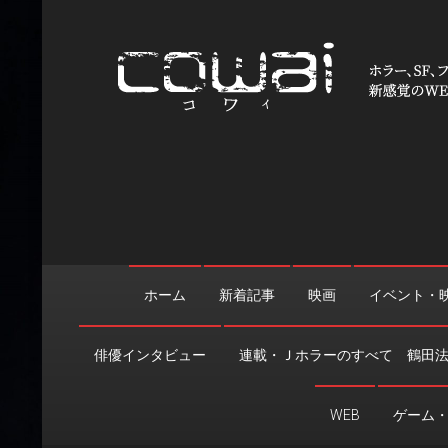
Skip
to
content
WEB映画マガジン「cowai
ホラー、SF、ファンタジーの最新情報＆クリエイティブの舞
ホーム
新着記事
映画
イベント・
俳優インタビュー
連載・Ｊホラーのすべて 鶴田
WEB
ゲーム