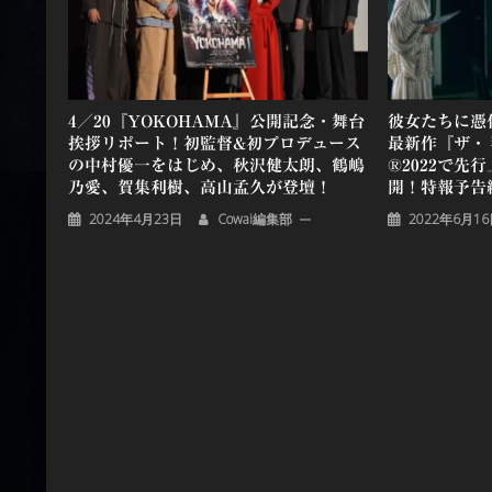
ョ
ン
4／20『YOKOHAMA』公開記念・舞台
彼女たちに憑
挨拶リポート！初監督&初プロデュース
最新作『ザ・
の中村優一をはじめ、秋沢健太朗、鶴嶋
®2022で先行
乃愛、賀集利樹、高山孟久が登壇！
開！特報予告
2024年4月23日
Cowai編集部
2022年6月1