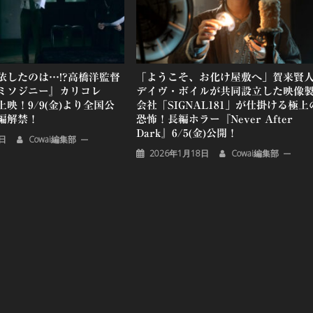
依したのは…!?高橋洋監督
「ようこそ、お化け屋敷へ」賀来賢
ミソジニー』カリコレ
デイヴ・ボイルが共同設立した映像
上映！9/9(金)より全国公
会社「SIGNAL181」が仕掛ける極上
編解禁！
恐怖！長編ホラー『Never After
Dark』6/5(金)公開！
6日
Cowai編集部
2026年1月18日
Cowai編集部