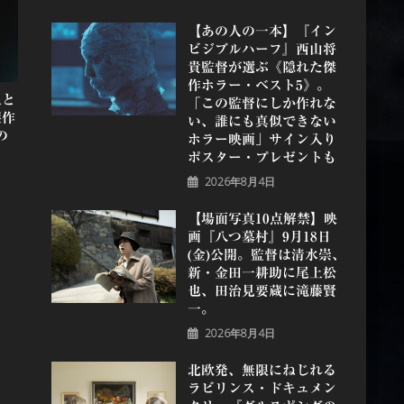
【あの人の一本】『イン
ビジブルハーフ』⻄⼭将
貴監督が選ぶ《隠れた傑
作ホラー・ベスト5》。
人と
「この監督にしか作れな
製作
い、誰にも真似できない
の
ホラー映画」サイン入り
ポスター・プレゼントも
2026年8月4日
【場面写真10点解禁】映
画『八つ墓村』9月18日
(金)公開。監督は清水崇、
新・金田一耕助に尾上松
也、田治見要蔵に滝藤賢
一。
2026年8月4日
北欧発、無限にねじれる
ラビリンス・ドキュメン