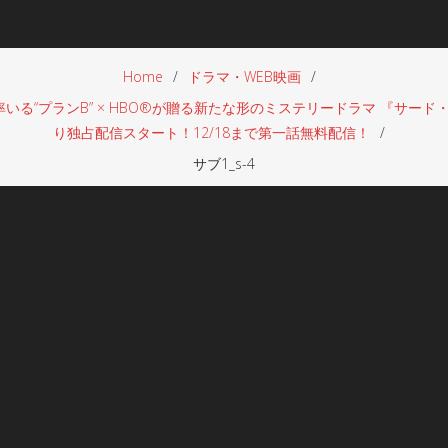
Home
ドラマ・WEB映画
“プランB” × HBO®︎が贈る新たな形のミステリードラマ 『サード・デ
り独占配信スタート！12/18まで第一話無料配信！
サブ1_s-4