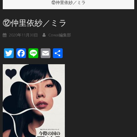
⑫仲里依紗／ミラ
⑫仲里依紗／ミラ
2020年11月30日
Cowai編集部
Twitter
Facebook
Line
Email
共
有