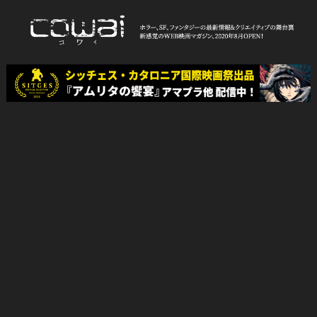
Skip
to
content
WEB映画マガジン「cowai コ
ホラー、SF、ファンタジーの最新情報＆クリエイティブの舞台裏
ワイ」