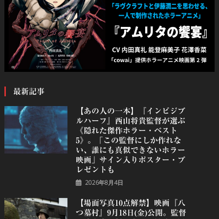
最新記事
【あの人の一本】『インビジブ
ルハーフ』⻄⼭将貴監督が選ぶ
《隠れた傑作ホラー・ベスト
5》。「この監督にしか作れな
い、誰にも真似できないホラー
映画」サイン入りポスター・プ
レゼントも
2026年8月4日
【場面写真10点解禁】映画『八
つ墓村』9月18日(金)公開。監督