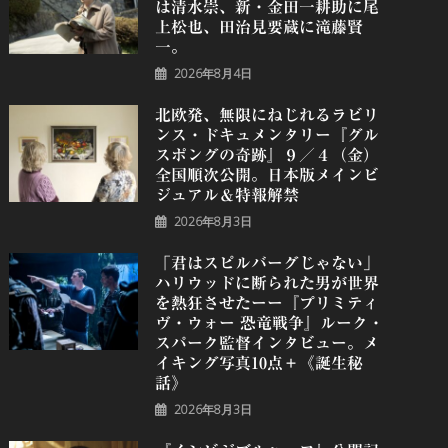
は清水崇、新・金田一耕助に尾
上松也、田治見要蔵に滝藤賢
一。
2026年8月4日
北欧発、無限にねじれるラビリ
ンス・ドキュメンタリー『グル
スポングの奇跡』９／４（金）
全国順次公開。日本版メインビ
ジュアル＆特報解禁
2026年8月3日
「君はスピルバーグじゃない」
ハリウッドに断られた男が世界
を熱狂させたーー『プリミティ
ヴ・ウォー 恐⻯戦争』ルーク・
スパーク監督インタビュー。メ
イキング写真10点＋《誕⽣秘
話》
2026年8月3日