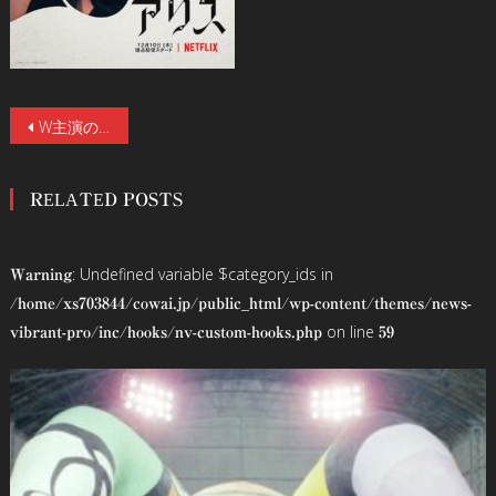
投
W主演の山﨑賢人と土屋太鳳をはじめキャスト12名のキャラクターアートが解禁！Netflixオリジナル「今際の国のアリス」12月10日全世界同時配信！
稿
RELATED POSTS
ナ
ビ
: Undefined variable $category_ids in
Warning
ゲ
/home/xs703844/cowai.jp/public_html/wp-content/themes/news-
on line
vibrant-pro/inc/hooks/nv-custom-hooks.php
59
ー
シ
ョ
ン