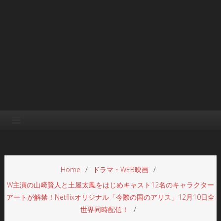
Home
ドラマ・WEB映画
W主演の山﨑賢人と土屋太鳳をはじめキャスト12名のキャラクター
アートが解禁！Netflixオリジナル「今際の国のアリス」12月10日全
世界同時配信！