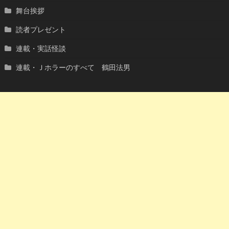
舞台挨拶
読者プレゼント
連載・実話怪談
連載・Ｊホラーのすべて 鶴田法男