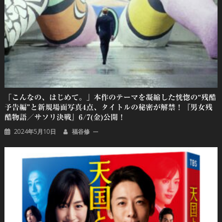
「こんなの、はじめて。」本作のテーマを凝縮した恍惚の“残酷
予告編”と新規場面写真4点、タイトルの秘密が解禁！『男女残
酷物語／サソリ決戦』6/7(金)公開！
2024年5月10日
福谷修