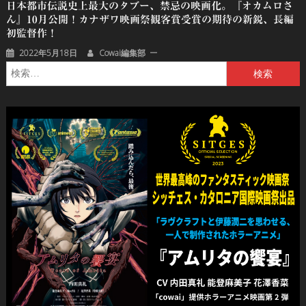
日本都市伝説史上最大のタブー、禁忌の映画化。『オカムロさ
ん』10月公開！カナザワ映画祭観客賞受賞の期待の新鋭、長編
初監督作！
2022年5月18日
Cowai編集部
検
索: