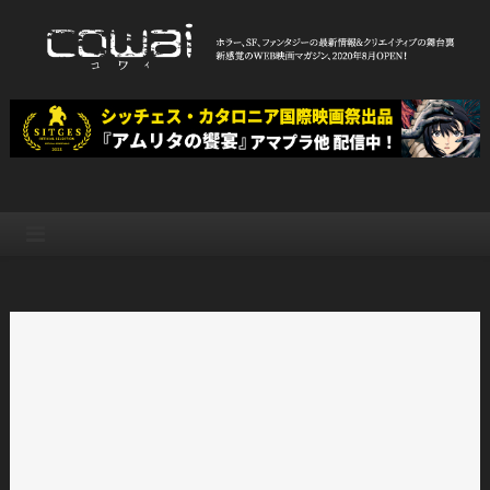
Skip
to
content
WEB映画マガジン「cowai コ
ホラー、SF、ファンタジーの最新情報＆クリエイティブの舞台裏
ワイ」