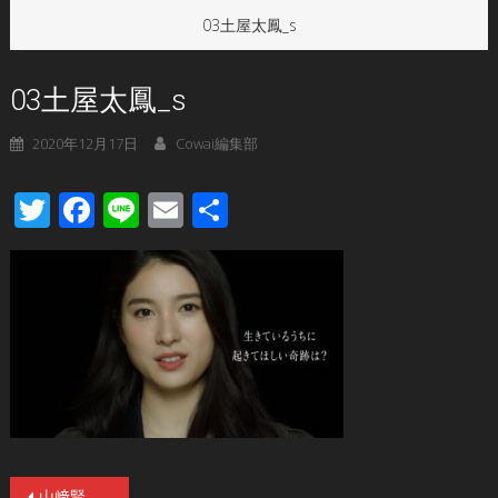
03土屋太鳳_s
03土屋太鳳_s
2020年12月17日
Cowai編集部
Twitter
Facebook
Line
Email
共
有
投
山﨑賢人、土屋太鳳、村上虹郎、三吉彩花、朝比奈彩、金子ノブアキ、仲里依紗が語ったバケットリスト特別映像が解禁！特製グッズがもらえるキャンペーン&イベント続々開催！Netflix「今際の国のアリス」好評配信中！