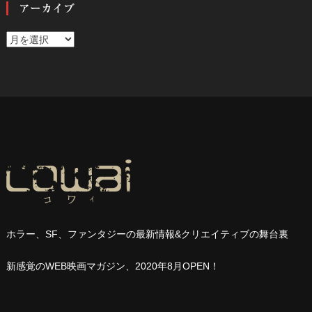
アーカイブ
ア
ー
カ
イ
ブ
ホラー、
SF
、ファンタジーの最新情報
&
クリエイティブの舞台裏
新感覚の
WEB
映画マガジン、
2020
年
8
月
OPEN
！