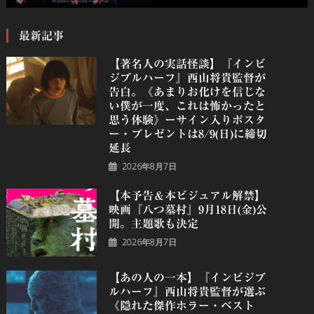
最新記事
【著名人の実話怪談】『インビ
ジブルハーフ』⻄⼭将貴監督が
告白。《あまりお化けを信じな
い僕が一度、これは怖かったと
思う体験》ーサイン入りポスタ
ー・プレゼントは8/9(日)に締切
延長
2026年8月7日
【本予告＆本ビジュアル解禁】
映画『八つ墓村』9月18日(金)公
開。主題歌も決定
2026年8月7日
【あの人の一本】『インビジブ
ルハーフ』⻄⼭将貴監督が選ぶ
《隠れた傑作ホラー・ベスト