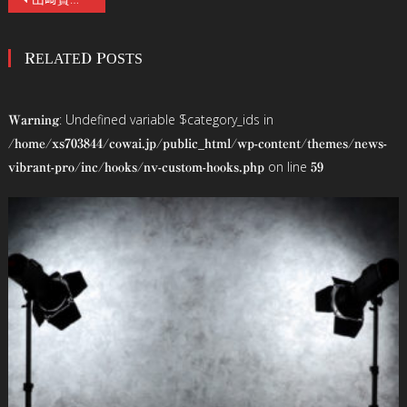
稿
RELATED POSTS
ナ
ビ
: Undefined variable $category_ids in
Warning
ゲ
/home/xs703844/cowai.jp/public_html/wp-content/themes/news-
on line
vibrant-pro/inc/hooks/nv-custom-hooks.php
59
ー
シ
ョ
ン