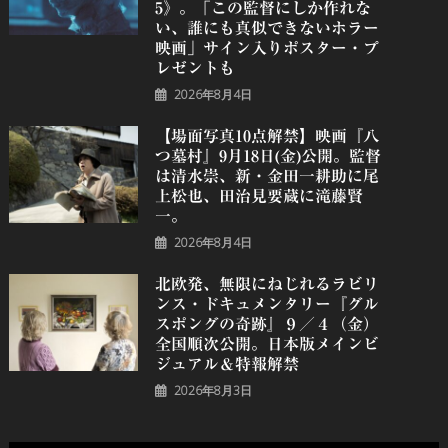
5》。「この監督にしか作れな
い、誰にも真似できないホラー
映画」サイン入りポスター・プ
レゼントも
2026年8月4日
【場面写真10点解禁】映画『八
つ墓村』9月18日(金)公開。監督
は清水崇、新・金田一耕助に尾
上松也、田治見要蔵に滝藤賢
一。
2026年8月4日
北欧発、無限にねじれるラビリ
ンス・ドキュメンタリー『グル
スポングの奇跡』９／４（金）
全国順次公開。日本版メインビ
ジュアル＆特報解禁
2026年8月3日