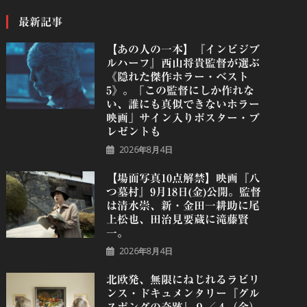
最新記事
【あの人の一本】『インビジブ
ルハーフ』⻄⼭将貴監督が選ぶ
《隠れた傑作ホラー・ベスト
5》。「この監督にしか作れな
い、誰にも真似できないホラー
映画」サイン入りポスター・プ
レゼントも
2026年8月4日
【場面写真10点解禁】映画『八
つ墓村』9月18日(金)公開。監督
は清水崇、新・金田一耕助に尾
上松也、田治見要蔵に滝藤賢
一。
2026年8月4日
北欧発、無限にねじれるラビリ
ンス・ドキュメンタリー『グル