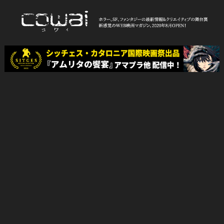
Skip
to
content
WEB映画マガジン「cowai コ
ホラー、SF、ファンタジーの最新情報＆クリエイティブの舞台裏
ワイ」