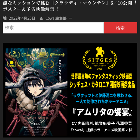
能なミッションで挑む『クラウディ・マウンテン』6／10公開︕
ポスター＆予告映像解禁︕
2022年4月25日
Cowai編集部
検
索: