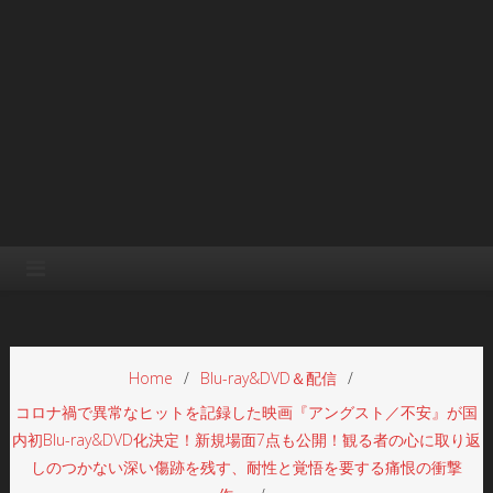
Home
Blu-ray&DVD＆配信
コロナ禍で異常なヒットを記録した映画『アングスト／不安』が国
内初Blu-ray&DVD化決定！新規場面7点も公開！観る者の心に取り返
しのつかない深い傷跡を残す、耐性と覚悟を要する痛恨の衝撃