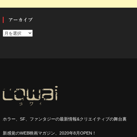
アーカイブ
ア
ー
カ
イ
ブ
ホラー、
SF
、ファンタジーの最新情報
&
クリエイティブの舞台裏
新感覚の
WEB
映画マガジン、
2020
年
8
月
OPEN
！