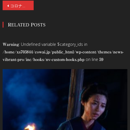
投
コロナ禍で異常なヒットを記録した映画『アングスト／不安』が国内初Blu-ray&DVD化決定！新規場面7点も公開！観る者の心に取り返しのつかない深い傷跡を残す、耐性と覚悟を要する痛恨の衝撃作。
稿
RELATED POSTS
ナ
ビ
: Undefined variable $category_ids in
Warning
ゲ
/home/xs703844/cowai.jp/public_html/wp-content/themes/news-
on line
vibrant-pro/inc/hooks/nv-custom-hooks.php
59
ー
シ
ョ
ン