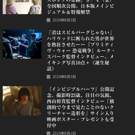
スポングの奇跡』９／４（金）
全国順次公開。日本版メインビ
ジュアル＆特報解禁
2026年8月3日
「君はスピルバーグじゃない」
ハリウッドに断られた男が世界
を熱狂させたーー『プリミティ
ヴ・ウォー 恐⻯戦争』ルーク・
スパーク監督インタビュー。メ
イキング写真10点＋《誕⽣秘
話》
2026年8月3日
『インビジブルハーフ』公開記
念。撮影時23歳、注目の気鋭、
⻄⼭将貴監督インタビュー「独
創的で今まで見たことのないク
リーチャー造形を」サイン入り
映画ポスター・プレゼントも受
付中
2026年8月2日