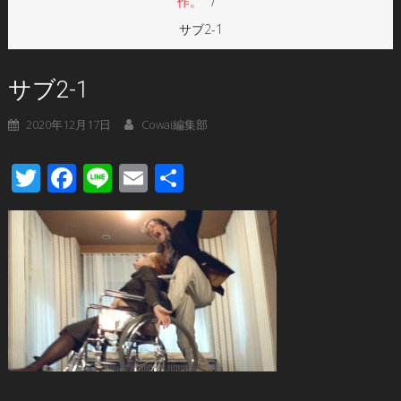
作。
サブ2-1
サブ2-1
2020年12月17日
Cowai編集部
Twitter
Facebook
Line
Email
共
有