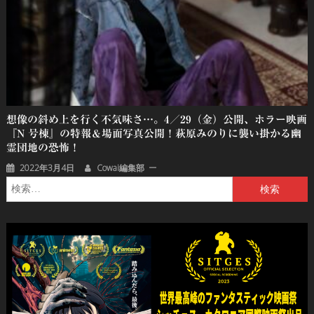
想像の斜め上を行く不気味さ…。4／29（金）公開、ホラー映画
『N 号棟』の特報＆場面写真公開！萩原みのりに襲い掛かる幽
霊団地の恐怖！
2022年3月4日
Cowai編集部
検
索: