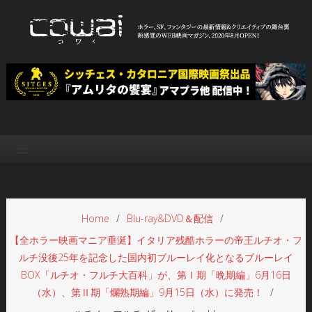
Skip
to
content
WEB映画マガジン「cowai コ
ホラー、SF、ファンタジーの最新情報＆クリエイティブの舞台裏
ワイ」
Home
Blu-ray&DVD＆配信
【全ホラー映画マニア垂涎】イタリア残酷ホラーの帝王ルチオ・フ
ルチ没後25年を記念した国内初ブルーレイ化となるブルーレイ
BOX「ルチオ・フルチ大百科」が、第Ⅰ期「晩期編」6月16日
（水）、第Ⅱ期「爛熟期編」9月15日（水）に発売！