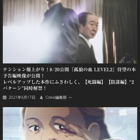
ン
テンション爆上がり！8/20公開『孤狼の血 LEVEL2』待望の本
予告編映像が公開！
レベルアップした本作にふさわしく、【死闘編】【陰謀編】“2
パターン”同時解禁！
2021年6月17日
Cowai編集部