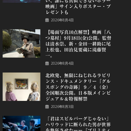
い、誰にも真似できないホラー
映画」サイン入りポスター・プ
レゼントも
2026年8月4日
【場面写真10点解禁】映画『八
つ墓村』9月18日(金)公開。監督
は清水崇、新・金田一耕助に尾
上松也、田治見要蔵に滝藤賢
一。
2026年8月4日
北欧発、無限にねじれるラビリ
ンス・ドキュメンタリー『グル
スポングの奇跡』９／４（金）
全国順次公開。日本版メインビ
ジュアル＆特報解禁
2026年8月3日
「君はスピルバーグじゃない」
ハリウッドに断られた男が世界
を熱狂させたーー『プリミティ