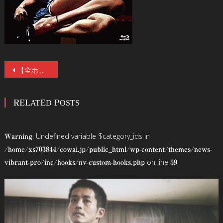
投
【全ホラー映画マニア垂涎】イタリア残酷ホラーの帝王ルチオ・フルチ没後25年を記念した国内初ブルーレイ化となるブルーレイBOX「ルチオ・フルチ大百科」が、第Ⅰ期「晩期編」6月16日（水）、第Ⅱ期「爛熟期編」9月15日（水）に発売！
稿
RELATED POSTS
ナ
ビ
: Undefined variable $category_ids in
Warning
ゲ
/home/xs703844/cowai.jp/public_html/wp-content/themes/news-
on line
vibrant-pro/inc/hooks/nv-custom-hooks.php
59
ー
シ
ョ