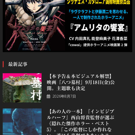
最新記事
【本予告＆本ビジュアル解禁】
映画『八つ墓村』9月18日(金)公
開。主題歌も決定
2026年8月7日
【あの人の一本】『インビジブ
ルハーフ』⻄⼭将貴監督が選ぶ
《隠れた傑作ホラー・ベスト
5》。「この監督にしか作れな