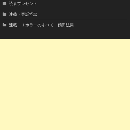
読者プレゼント
連載・実話怪談
連載・Ｊホラーのすべて 鶴田法男