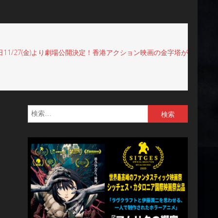
/27(金)より劇場公開決定！香港アクション映画の金字塔が
検
索: