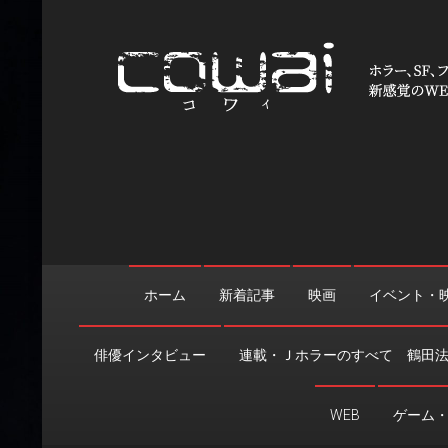
Skip
to
content
WEB映画マガジン「cowai
ホラー、SF、ファンタジーの最新情報＆クリエイティブの舞
ホーム
新着記事
映画
イベント・
俳優インタビュー
連載・Ｊホラーのすべて 鶴田
WEB
ゲーム