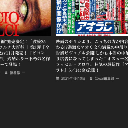
編”発売決定！「没後25
映画のチラシより、こっちの方が内
フルチ大百科 」第3弾「全
わる!?過激なアオリ文句満載の中吊り
-Ray11月発売！『ビヨン
告風ビジュアル公開!しかも本当の中
門』残酷ホラー不朽の名作
り広告になってしまった！オスカー
ターで登場！
ラッセル・クロウ、狂気の最新作『
ラレ』5／14(金)公開！
日
福谷修
2021年4月10日
Cowai編集部