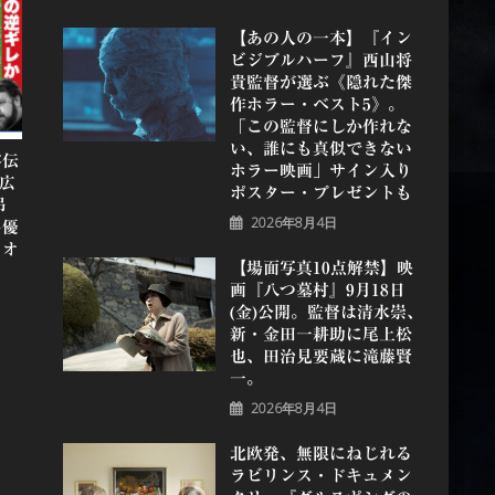
【あの人の一本】『イン
ビジブルハーフ』⻄⼭将
貴監督が選ぶ《隠れた傑
作ホラー・ベスト5》。
「この監督にしか作れな
い、誰にも真似できない
容伝
ホラー映画」サイン入り
広
ポスター・プレゼントも
吊
2026年8月4日
名優
アオ
【場面写真10点解禁】映
画『八つ墓村』9月18日
(金)公開。監督は清水崇、
新・金田一耕助に尾上松
也、田治見要蔵に滝藤賢
一。
2026年8月4日
北欧発、無限にねじれる
ラビリンス・ドキュメン