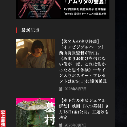
最新記事
【著名人の実話怪談】
『インビジブルハーフ』
⻄⼭将貴監督が告白。
《あまりお化けを信じな
い僕が一度、これは怖か
ったと思う体験》ーサイ
ン入りポスター・プレゼ
ントは8/9(日)に締切延長
2026年8月7日
【本予告＆本ビジュアル
解禁】映画『八つ墓村』9
月18日(金)公開。主題歌も
決定
2026年8月7日