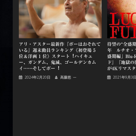
シ
ョ
ン
アリ・アスター最新作『ボーはおそれて
待望の“全盛期
いる』週末動員ランキング《初登場 5
年 ルチオ・
位＆洋画 1 位》スタート︕ハイキュ
盛期編」Blu
ー、ガンダム、⻤滅、ゴールデンカム
ド』『地獄の
イ……そしてボー︕
が4Kリマス
2024年2月20日
高藤悠
2021年9月3