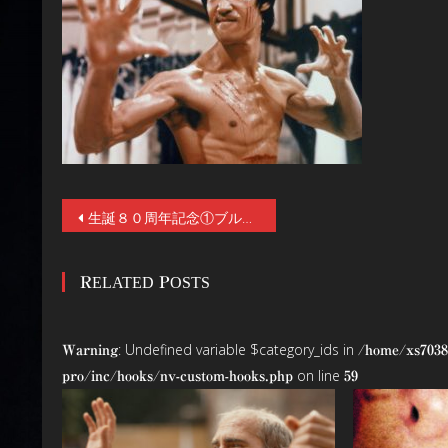
投
生誕８０周年記念①ブルース・リー史上、屈指の超傑作！『燃えよドラゴン』ディレクターズ・カット版の劇場公開が、リーの誕生日11/27(金)より劇場公開決定！香港アクション映画の金字塔がスクリーンに蘇る
稿
RELATED POSTS
ナ
ビ
: Undefined variable $category_ids in
Warning
/home/xs7038
ゲ
on line
pro/inc/hooks/nv-custom-hooks.php
59
ー