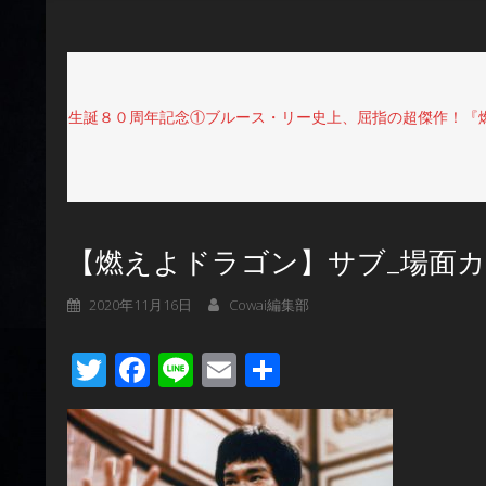
生誕８０周年記念①ブルース・リー史上、屈指の超傑作！『燃
【燃えよドラゴン】サブ_場面
2020年11月16日
Cowai編集部
Twitter
Facebook
Line
Email
共
有