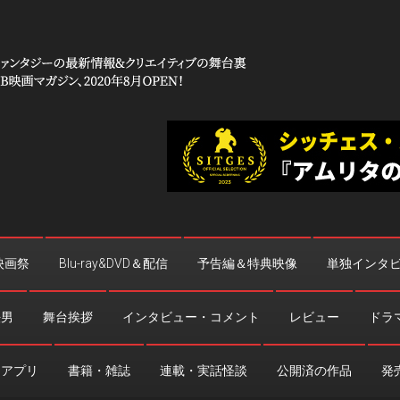
 コワイ」
台裏
映画祭
Blu-ray&DVD＆配信
予告編＆特典映像
単独インタ
法男
舞台挨拶
インタビュー・コメント
レビュー
ドラ
・アプリ
書籍・雑誌
連載・実話怪談
公開済の作品
発売