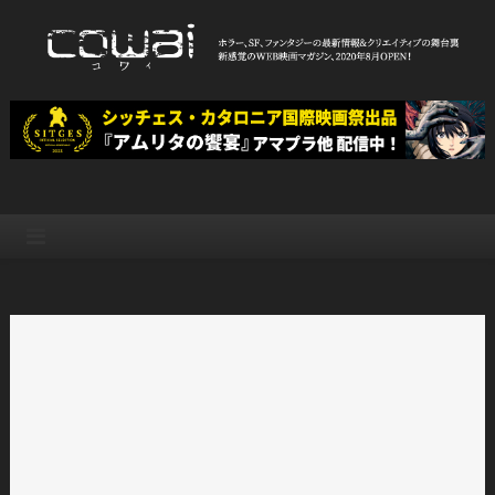
Skip
to
content
WEB映画マガジン「cowai コ
ホラー、SF、ファンタジーの最新情報＆クリエイティブの舞台裏
ワイ」