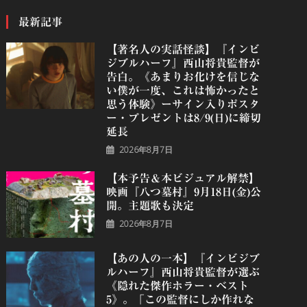
最新記事
【著名人の実話怪談】『インビ
ジブルハーフ』⻄⼭将貴監督が
告白。《あまりお化けを信じな
い僕が一度、これは怖かったと
思う体験》ーサイン入りポスタ
ー・プレゼントは8/9(日)に締切
延長
2026年8月7日
【本予告＆本ビジュアル解禁】
映画『八つ墓村』9月18日(金)公
開。主題歌も決定
2026年8月7日
【あの人の一本】『インビジブ
ルハーフ』⻄⼭将貴監督が選ぶ
《隠れた傑作ホラー・ベスト
5》。「この監督にしか作れな