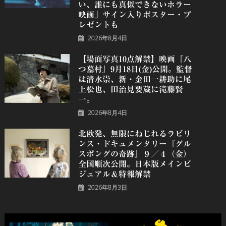
い、誰にも真似できないホラー
映画」サイン入りポスター・プ
レゼントも
2026年8月4日
【場面写真10点解禁】映画『八
つ墓村』9月18日(金)公開。監督
は清水崇、新・金田一耕助に尾
上松也、田治見要蔵に滝藤賢
一。
2026年8月4日
北欧発、無限にねじれるラビリ
ンス・ドキュメンタリー『グル
スポングの奇跡』９／４（金）
全国順次公開。日本版メインビ
ジュアル＆特報解禁
2026年8月3日