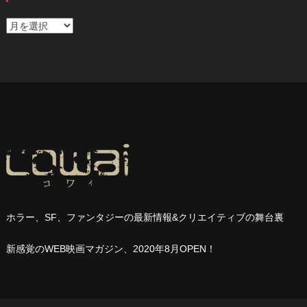
ア
ー
カ
イ
ブ
ホラー、
SF
、ファンタジーの最新情報
&
クリエイティブの舞台裏
新感覚の
WEB
映画マガジン、
2020
年
8
月
OPEN
！