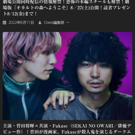
劇場公開同時配信の情報解禁！恐怖の本編スチールも解禁！劇
場版『オカルトの森へようこそ』8／27(土)公開！読者プレゼン
ト8/12(金)まで！
2022年8月11日
Cowai編集部
主演・菅田将暉×共演・Fukase（SEKAI NO OWARI／俳優デ
ビュー作）！菅田が漫画家、Fukaseが殺人鬼を演じるダークエ