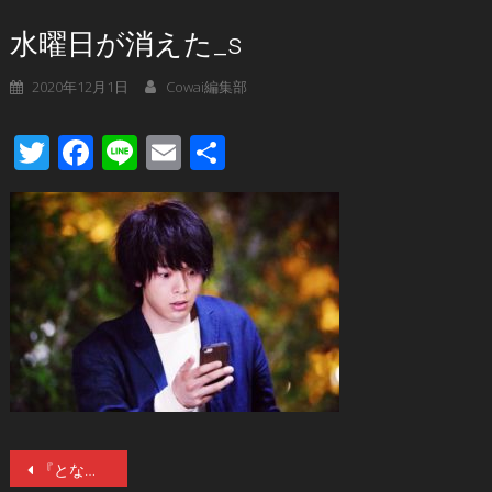
水曜日が消えた_s
2020年12月1日
Cowai編集部
Twitter
Facebook
Line
Email
共
有
投
『となりのトトロ』劇場上映決定！最高の技術と環境で不朽の名作が今蘇る！～トトロが映画館に帰ってくる特別な9日間～