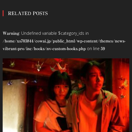
稿
RELATED POSTS
ナ
ビ
: Undefined variable $category_ids in
Warning
ゲ
/home/xs703844/cowai.jp/public_html/wp-content/themes/news-
on line
vibrant-pro/inc/hooks/nv-custom-hooks.php
59
ー
シ
ョ
ン