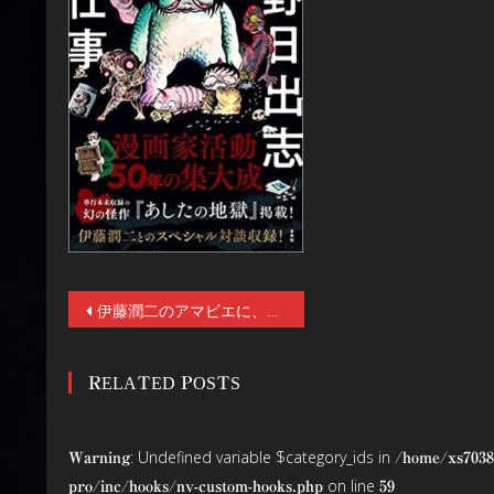
投
伊藤潤二のアマビエに、日野日出志のトラウマスク！注目のホラー・グッズが販売！2／19（金)から3／1(月)まで「墓場の画廊」店舗とオンラインストアにて、伊藤潤二×稲川淳二のコラボ企画『Wジュンジの路地裏』と日野日出志の怪奇特集「怪奇サミット」が開催！
稿
RELATED POSTS
ナ
ビ
: Undefined variable $category_ids in
Warning
/home/xs7038
ゲ
on line
pro/inc/hooks/nv-custom-hooks.php
59