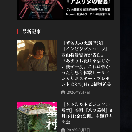
最新記事
【著名人の実話怪談】
『インビジブルハーフ』
⻄⼭将貴監督が告白。
《あまりお化けを信じな
い僕が一度、これは怖か
ったと思う体験》ーサイ
ン入りポスター・プレゼ
ントは8/9(日)に締切延長
2026年8月7日
【本予告＆本ビジュアル
解禁】映画『八つ墓村』9
月18日(金)公開。主題歌も
決定
2026年8月7日