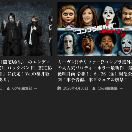
「闇芝居(生)」のエンディ
ミーガン!?テリファー!?コンプラ度外
、ロックバンド、BUCK-
の大人気パロディ・ホラー最新作『
える』に決定！Vo.の櫻井敦
絶叫計画 令和！』6／26（金）緊急
あり。
開！本予告編、本ビジュアル解禁！
4日
Cowai編集部
2026年4月30日
Cowai編集部