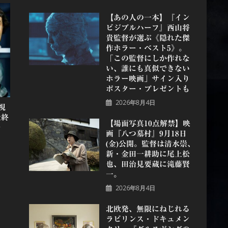
【あの人の一本】『イン
ビジブルハーフ』⻄⼭将
貴監督が選ぶ《隠れた傑
作ホラー・ベスト5》。
「この監督にしか作れな
い、誰にも真似できない
ホラー映画」サイン入り
ポスター・プレゼントも
2026年8月4日
視
最終
【場面写真10点解禁】映
公
画『八つ墓村』9月18日
(金)公開。監督は清水崇、
新・金田一耕助に尾上松
也、田治見要蔵に滝藤賢
一。
2026年8月4日
北欧発、無限にねじれる
ラビリンス・ドキュメン