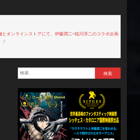
店舗とオンラインストアにて、伊藤潤二×稲川淳二のコラボ企画
！
検
索: