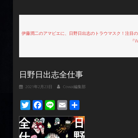
伊藤潤二のアマビエに、日野日出志のトラウマスク！注目のホ
『
日野日出志全仕事
2021年2月23日
Cowai編集部
Twitter
Facebook
Line
Email
共
有