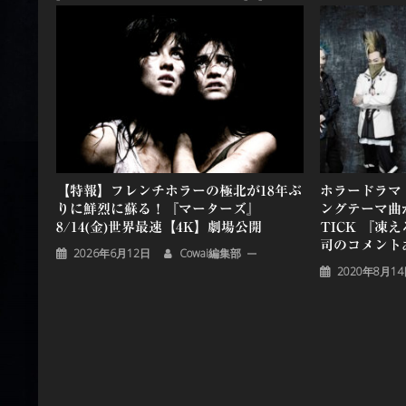
ー
シ
ョ
ン
【特報】フレンチホラーの極北が18年ぶ
ホラードラマ
りに鮮烈に蘇る！『マーターズ』
ングテーマ曲が
8/14(金)世界最速【4K】劇場公開
TICK 『凍
司のコメント
2026年6月12日
Cowai編集部
2020年8月1