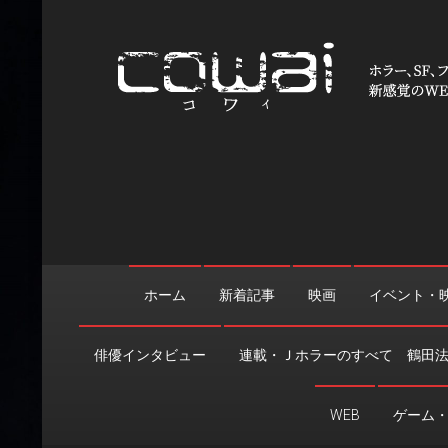
Skip
to
content
WEB映画マガジン「cowai
ホラー、SF、ファンタジーの最新情報＆クリエイティブの舞
ホーム
新着記事
映画
イベント・
俳優インタビュー
連載・Ｊホラーのすべて 鶴田
WEB
ゲーム