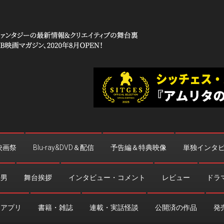
 コワイ」
台裏
映画祭
Blu-ray&DVD＆配信
予告編＆特典映像
単独インタ
法男
舞台挨拶
インタビュー・コメント
レビュー
ドラ
・アプリ
書籍・雑誌
連載・実話怪談
公開済の作品
発売