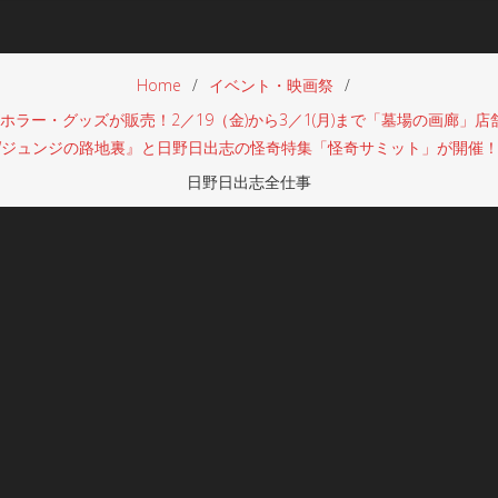
Home
イベント・映画祭
ラー・グッズが販売！2／19（金)から3／1(月)まで「墓場の画廊」
Wジュンジの路地裏』と日野日出志の怪奇特集「怪奇サミット」が開催
日野日出志全仕事