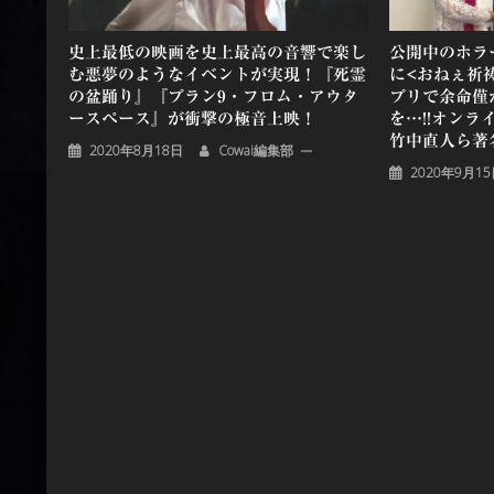
史上最低の映画を史上最高の音響で楽し
公開中のホラ
む悪夢のようなイベントが実現！『死霊
に<おねぇ祈祷
の盆踊り』『プラン9・フロム・アウタ
プリで余命僅
ースペース』が衝撃の極音上映！
を…!!オン
竹中直人ら著
2020年8月18日
Cowai編集部
2020年9月1