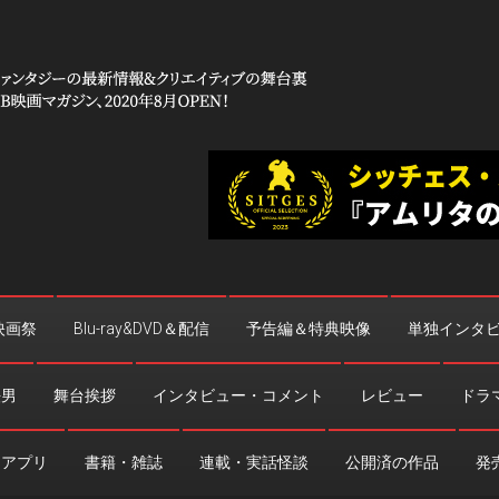
 コワイ」
台裏
映画祭
Blu-ray&DVD＆配信
予告編＆特典映像
単独インタ
法男
舞台挨拶
インタビュー・コメント
レビュー
ドラ
・アプリ
書籍・雑誌
連載・実話怪談
公開済の作品
発売