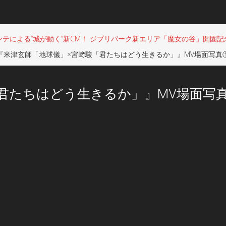
テによる“城が動く”新CM！ ジブリパーク新エリア「魔女の谷」開園記念！
『米津玄師「地球儀」×宮﨑駿「君たちはどう生きるか」』MV場面写真
君たちはどう生きるか」』MV場面写