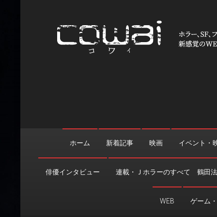
Skip
to
content
WEB映画マガジン「cowai
ホラー、SF、ファンタジーの最新情報＆クリエイティブの舞
ホーム
新着記事
映画
イベント・
俳優インタビュー
連載・Ｊホラーのすべて 鶴田
WEB
ゲーム