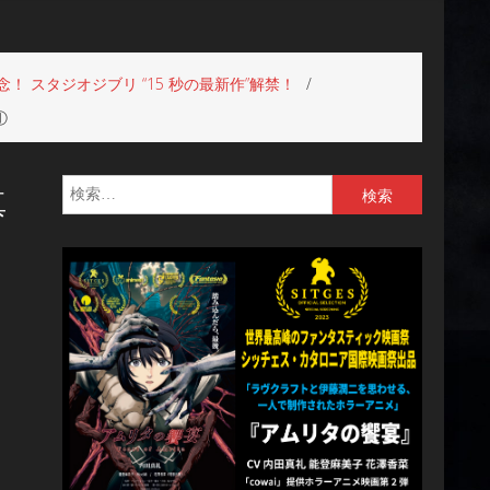
 スタジオジブリ “15 秒の最新作”解禁！
①
検
真
索: