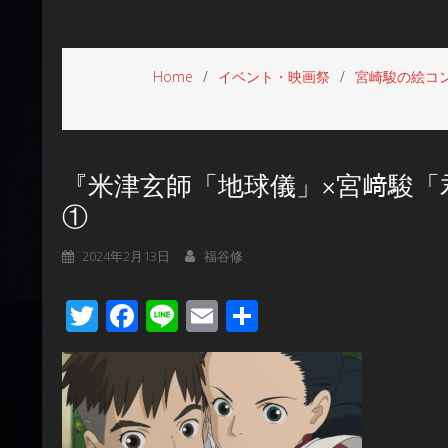
Home
イベント・映画祭
宮崎駿の絵コン
『米津玄師「地球儀」×宮﨑駿「
①
2024年2月13日
福谷修
Twitter
Facebook
Line
Email
共
有