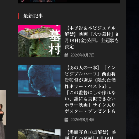
最新記事
【本予告＆本ビジュアル
解禁】映画『八つ墓村』9
月18日(金)公開。主題歌も
決定
2026年8月7日
【あの人の一本】『イン
ビジブルハーフ』⻄⼭将
貴監督が選ぶ《隠れた傑
作ホラー・ベスト5》。
「この監督にしか作れな
い、誰にも真似できない
ホラー映画」サイン入り
ポスター・プレゼントも
2026年8月4日
【場面写真10点解禁】映
画『八つ墓村』9月18日