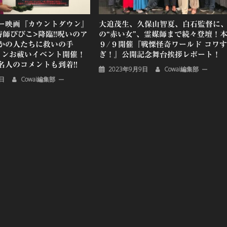
ー映画『カウントダウン』
大迫茂生、久保山智夏、白石監督に
師びびこ>降臨!!呪いのア
の“赤い女”、霊媒師まで続々登壇！
かの人たちに救いの手
９/９開催『戦慄怪奇ワールド コワす
ラインお祓いイベント開催！
ぎ！』公開記念舞台挨拶レポート！
名人のコメントも到着!!
2023年9月9日
Cowai編集部
5日
Cowai編集部