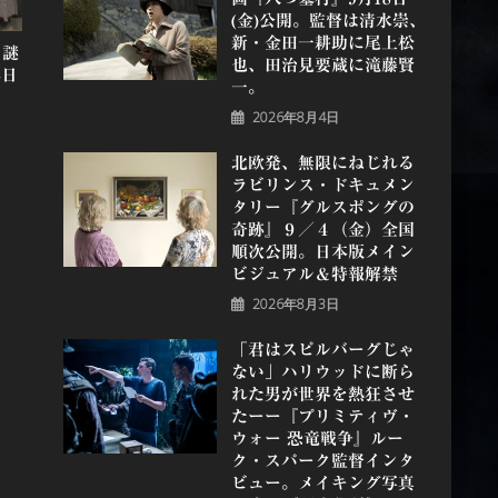
(金)公開。監督は清水崇、
新・金田一耕助に尾上松
、謎
也、田治見要蔵に滝藤賢
本日
一。
2026年8月4日
北欧発、無限にねじれる
ラビリンス・ドキュメン
タリー『グルスポングの
奇跡』９／４（金）全国
順次公開。日本版メイン
ビジュアル＆特報解禁
2026年8月3日
「君はスピルバーグじゃ
ない」ハリウッドに断ら
れた男が世界を熱狂させ
たーー『プリミティヴ・
ウォー 恐⻯戦争』ルー
ク・スパーク監督インタ
ビュー。メイキング写真