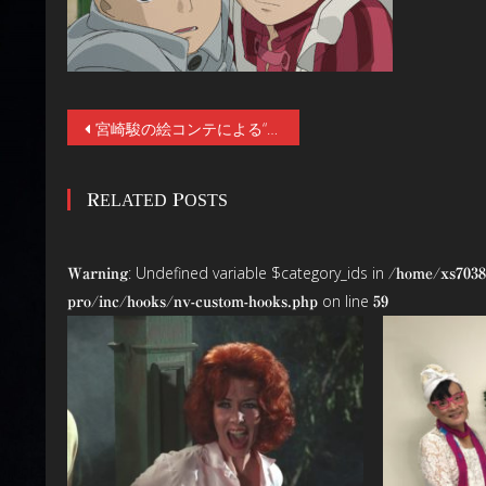
投
宮崎駿の絵コンテによる“城が動く”新CM！ ジブリパーク新エリア「魔女の谷」開園記念！ スタジオジブリ “15 秒の最新作”解禁！
稿
RELATED POSTS
ナ
ビ
: Undefined variable $category_ids in
Warning
/home/xs7038
ゲ
on line
pro/inc/hooks/nv-custom-hooks.php
59
ー
シ
ョ
ン