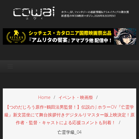
Skip
to
content
WEB映画マガジン「cowai コ
ホラー、SF、ファンタジーの最新情報＆クリエイティブの舞台裏
ワイ」
Home
イベント・映画祭
【つのだじろう原作×鶴田法男監督！】伝説の J ホラーOV『亡霊学
級』新文芸坐にて舞台挨拶付きデジタルリマスター版上映決定！原
作者・監督・キャストによる応援コメントも到着！
亡霊学級_04