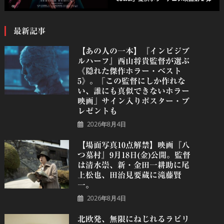
最新記事
【あの人の一本】『インビジブ
ルハーフ』⻄⼭将貴監督が選ぶ
《隠れた傑作ホラー・ベスト
5》。「この監督にしか作れな
い、誰にも真似できないホラー
映画」サイン入りポスター・プ
レゼントも
2026年8月4日
【場面写真10点解禁】映画『八
つ墓村』9月18日(金)公開。監督
は清水崇、新・金田一耕助に尾
上松也、田治見要蔵に滝藤賢
一。
2026年8月4日
北欧発、無限にねじれるラビリ