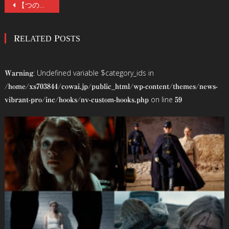
投
【つのだじろう原作×鶴田法男監督！】伝説の J ホラーOV『亡霊学級』新文芸坐にて舞台挨拶付きデジタルリマスター版上映決定！原作者・監督・キャストによる応援コメントも到着！
稿
RELATED POSTS
ナ
ビ
: Undefined variable $category_ids in
Warning
ゲ
/home/xs703844/cowai.jp/public_html/wp-content/themes/news-
on line
vibrant-pro/inc/hooks/nv-custom-hooks.php
59
ー
シ
ョ
ン