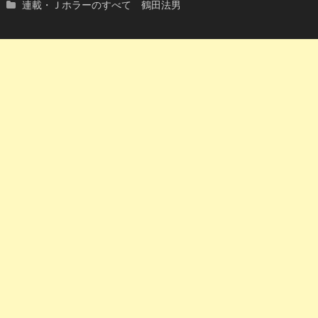
連載・Ｊホラーのすべて 鶴田法男