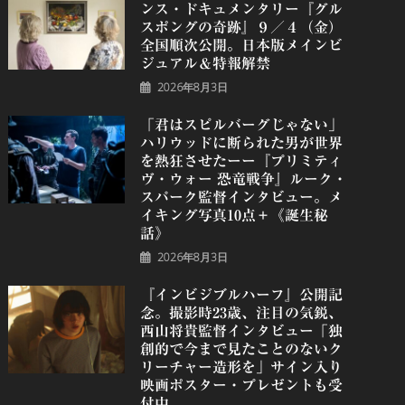
ンス・ドキュメンタリー『グル
スポングの奇跡』９／４（金）
全国順次公開。日本版メインビ
ジュアル＆特報解禁
2026年8月3日
「君はスピルバーグじゃない」
ハリウッドに断られた男が世界
を熱狂させたーー『プリミティ
ヴ・ウォー 恐⻯戦争』ルーク・
スパーク監督インタビュー。メ
イキング写真10点＋《誕⽣秘
話》
2026年8月3日
『インビジブルハーフ』公開記
念。撮影時23歳、注目の気鋭、
⻄⼭将貴監督インタビュー「独
創的で今まで見たことのないク
リーチャー造形を」サイン入り
映画ポスター・プレゼントも受
付中