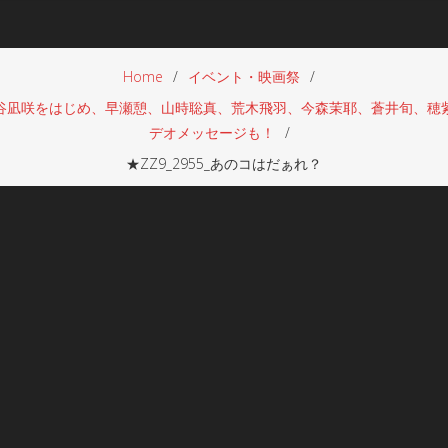
Home
イベント・映画祭
谷凪咲をはじめ、早瀬憩、山時聡真、荒木飛羽、今森茉耶、蒼井旬、穂
デオメッセージも！
★ZZ9_2955_あのコはだぁれ？