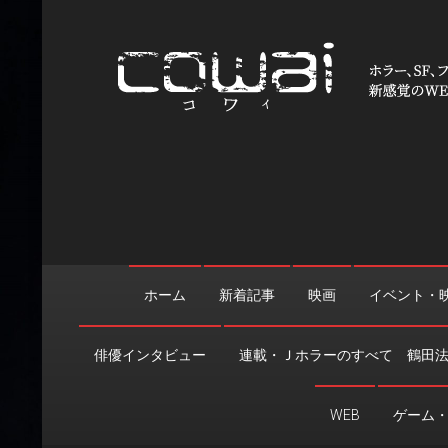
Skip
to
content
WEB映画マガジン「cowai
ホラー、SF、ファンタジーの最新情報＆クリエイティブの舞
ホーム
新着記事
映画
イベント・
俳優インタビュー
連載・Ｊホラーのすべて 鶴田
WEB
ゲーム