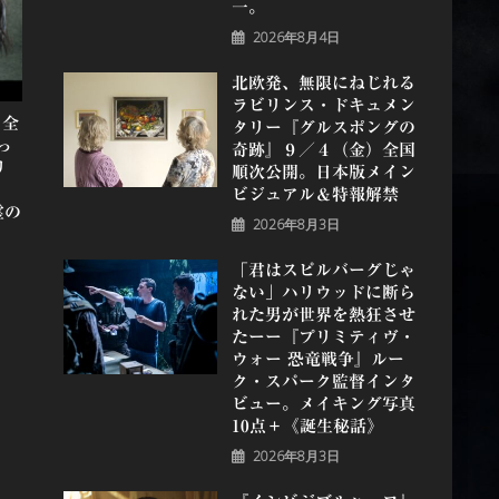
一。
2026年8月4日
北欧発、無限にねじれる
ラビリンス・ドキュメン
、全
タリー『グルスポングの
っ
奇跡』９／４（金）全国
リ
順次公開。日本版メイン
ビジュアル＆特報解禁
霊の
2026年8月3日
「君はスピルバーグじゃ
ない」ハリウッドに断ら
れた男が世界を熱狂させ
たーー『プリミティヴ・
ウォー 恐⻯戦争』ルー
ク・スパーク監督インタ
ビュー。メイキング写真
10点＋《誕⽣秘話》
2026年8月3日