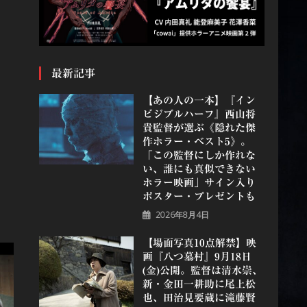
最新記事
【あの人の一本】『イン
ビジブルハーフ』⻄⼭将
貴監督が選ぶ《隠れた傑
作ホラー・ベスト5》。
「この監督にしか作れな
い、誰にも真似できない
ホラー映画」サイン入り
ポスター・プレゼントも
2026年8月4日
【場面写真10点解禁】映
画『八つ墓村』9月18日
(金)公開。監督は清水崇、
新・金田一耕助に尾上松
也、田治見要蔵に滝藤賢