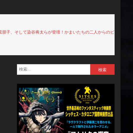
紫朋子、そして染谷将太らが登壇！かまいたちの二人からのビ
検
索: