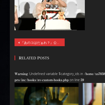
投
『あのコはだぁれ？』公開前夜祭レポート！映画初主演の渋谷凪咲をはじめ、早瀬憩、山時聡真、荒木飛羽、今森茉耶、蒼井旬、穂紫朋子、そして染谷将太らが登壇！かまいたちの二人からのビデオメッセージも！
稿
RELATED POSTS
ナ
ビ
: Undefined variable $category_ids in
Warning
/home/xs7038
ゲ
on line
pro/inc/hooks/nv-custom-hooks.php
59
ー
シ