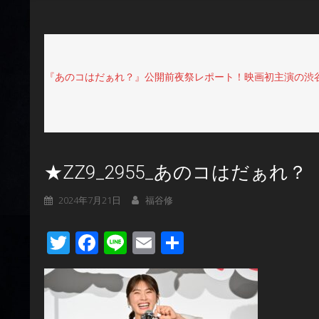
『あのコはだぁれ？』公開前夜祭レポート！映画初主演の渋
★ZZ9_2955_あのコはだぁれ？
2024年7月21日
福谷修
Twitter
Facebook
Line
Email
共
有