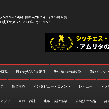
 コワイ」
台裏
映画祭
Blu-ray&DVD＆配信
予告編＆特典映像
単独インタ
法男
舞台挨拶
インタビュー・コメント
レビュー
ドラ
・アプリ
書籍・雑誌
連載・実話怪談
公開済の作品
発売