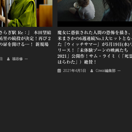
らぎ駅 Re：』 本田望結
魔女に憑依された人間の恐怖を描き
祐里の続投が決定！再び２
米まさかの6週連続No.1大ヒットとな
の扉を開ける…！ 新規場
た『ウィッチサマー』が5月19日(水)
リース！「未体験ゾーンの映画たち
2021」公開作！サム・ライミ（「死
8日
福谷修
はらわた」）絶賛！
2021年4月5日
Cowai編集部