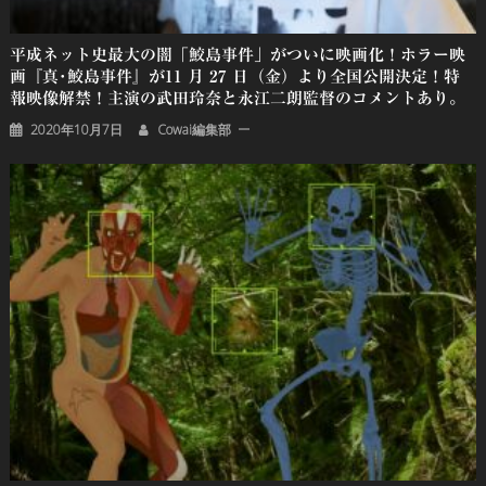
平成ネット史最大の闇「鮫島事件」がついに映画化！ホラー映
画『真･鮫島事件』が11 月 27 日（金）より全国公開決定！特
報映像解禁！主演の武田玲奈と永江二朗監督のコメントあり。
2020年10月7日
Cowai編集部