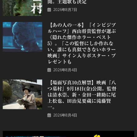
開。主題歌も決定
2026年8月7日
【あの人の一本】『インビジブ
ルハーフ』⻄⼭将貴監督が選ぶ
《隠れた傑作ホラー・ベスト
5》。「この監督にしか作れな
い、誰にも真似できないホラー
映画」サイン入りポスター・プ
レゼントも
2026年8月4日
【場面写真10点解禁】映画『八
つ墓村』9月18日(金)公開。監督
は清水崇、新・金田一耕助に尾
上松也、田治見要蔵に滝藤賢
一。
2026年8月4日