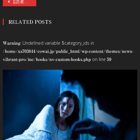
投
【読者プレゼント】取材中にラップ現象発生！『新・三茶のポルターガイスト』公開記念！豊島圭介監督 単独ロングインタビュー！サイン入りポスターを抽選で3名様にプレゼント！
稿
RELATED POSTS
ナ
ビ
: Undefined variable $category_ids in
Warning
ゲ
/home/xs703844/cowai.jp/public_html/wp-content/themes/news-
on line
vibrant-pro/inc/hooks/nv-custom-hooks.php
59
ー
シ
ョ
ン