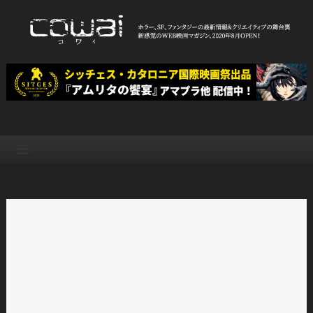
Skip
to
content
WEB映画マガジン「cowai コ
ホラー、SF、ファンタジーの最新情報＆クリエイティブの舞台裏
ワイ」