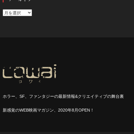
ア
ー
カ
イ
ブ
ホラー、
SF
、ファンタジーの最新情報
&
クリエイティブの舞台裏
新感覚の
WEB
映画マガジン、
2020
年
8
月
OPEN
！