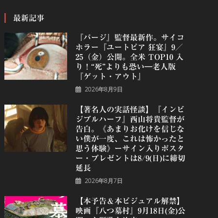
最新記事
『パージ』監督最新作。サイコ
ホラー『ユートピア 狂宴』9／
25（金）公開。全米 TOP10 入
り！“死”よりも恐い―老人版
『ゲット・アウト』
2026年8月9日
【著名人の実話怪談】『インビ
ジブルハーフ』⻄⼭将貴監督が
告白。《あまりお化けを信じな
い僕が一度、これは怖かったと
思う体験》ーサイン入りポスタ
ー・プレゼントは8/9(日)に締切
延長
2026年8月7日
【本予告＆本ビジュアル解禁】
映画『八つ墓村』9月18日(金)公