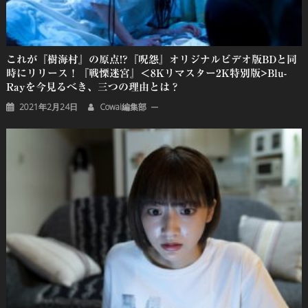
これが『樹海村』の原点!?『呪怨』オリジナルビデオ版BDと同
時にリリース！『戦慄迷宮』＜8Kリマスター2K特別版>Blu-
Rayを今見るべき、三つの理由とは？
2021年2月24日
Cowai編集部