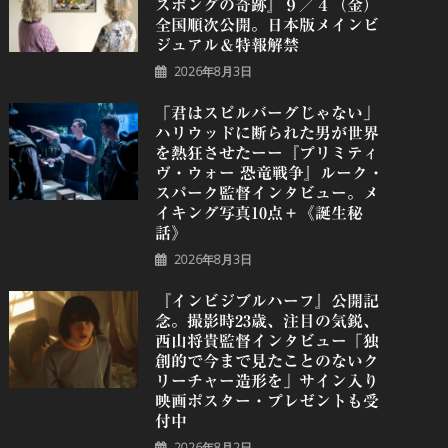
スポングの奇跡』９／４（金）
全国順次公開。日本版メインビ
ジュアル＆特報解禁
2026年8月3日
「君はスピルバーグじゃない」
ハリウッドに断られた男が世界
を熱狂させたーー『プリミティ
ヴ・ウォー 恐⻯戦争』ルーク・
スパーク監督インタビュー。メ
イキング写真10点＋《誕⽣秘
話》
2026年8月3日
『インビジブルハーフ』公開記
念。撮影時23歳、注目の気鋭、
⻄⼭将貴監督インタビュー「独
創的で今まで見たことのないク
リーチャー造形を」サイン入り
映画ポスター・プレゼントも受
付中
2026年8月2日