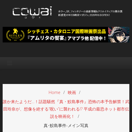
Skip
to
content
WEB映画マガジン「cowai コ
ホラー、SF、ファンタジーの最新情報＆クリエイティブの舞台裏
ワイ」
Home
映画
誰か来たようだ…！話題騒然『真・鮫島事件』恐怖の本予告解禁！武
田玲奈が、想像を絶する“呪い”に襲われる!? 平成の最恐ネット都市伝
説を映画化！
真･鮫島事件-メイン写真