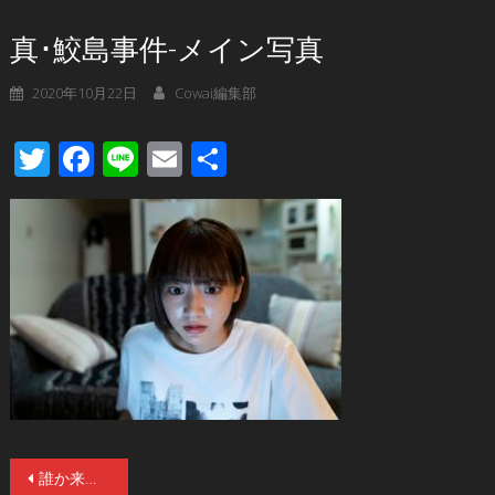
真･鮫島事件-メイン写真
2020年10月22日
Cowai編集部
Twitter
Facebook
Line
Email
共
有
投
誰か来たようだ…！話題騒然『真・鮫島事件』恐怖の本予告解禁！武田玲奈が、想像を絶する“呪い”に襲われる!? 平成の最恐ネット都市伝説を映画化！