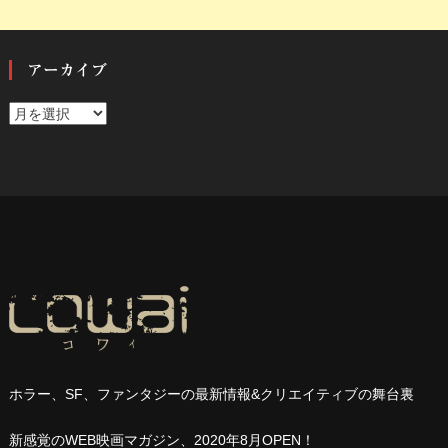
アーカイブ
ア
ー
カ
イ
ブ
ホラー、
SF
、ファンタジーの最新情報
&
クリエイティブの舞台裏
新感覚の
WEB
映画マガジン、
2020
年
8
月
OPEN
！