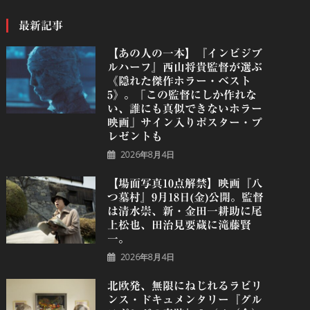
最新記事
【あの人の一本】『インビジブ
ルハーフ』⻄⼭将貴監督が選ぶ
《隠れた傑作ホラー・ベスト
5》。「この監督にしか作れな
い、誰にも真似できないホラー
映画」サイン入りポスター・プ
レゼントも
2026年8月4日
【場面写真10点解禁】映画『八
つ墓村』9月18日(金)公開。監督
は清水崇、新・金田一耕助に尾
上松也、田治見要蔵に滝藤賢
一。
2026年8月4日
北欧発、無限にねじれるラビリ
ンス・ドキュメンタリー『グル