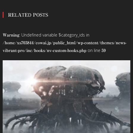
稿
RELATED POSTS
ナ
ビ
: Undefined variable $category_ids in
Warning
ゲ
/home/xs703844/cowai.jp/public_html/wp-content/themes/news-
on line
vibrant-pro/inc/hooks/nv-custom-hooks.php
59
ー
シ
ョ
ン