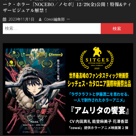
ーク・ホラー『NOCEBO／ノセボ』12/29(金)公開！特報&ティ
ザービジュアル解禁！
2023年11月1日
Cowai編集部
検
索: