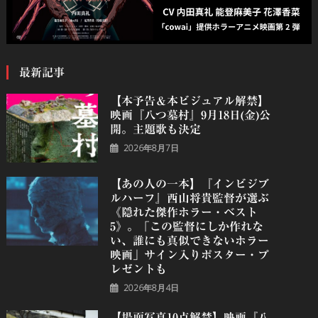
最新記事
【本予告＆本ビジュアル解禁】
映画『八つ墓村』9月18日(金)公
開。主題歌も決定
2026年8月7日
【あの人の一本】『インビジブ
ルハーフ』⻄⼭将貴監督が選ぶ
《隠れた傑作ホラー・ベスト
5》。「この監督にしか作れな
い、誰にも真似できないホラー
映画」サイン入りポスター・プ
レゼントも
2026年8月4日
【場面写真10点解禁】映画『八