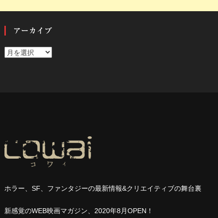
アーカイブ
ア
ー
カ
イ
ブ
ホラー、
SF
、ファンタジーの最新情報
&
クリエイティブの舞台裏
新感覚の
WEB
映画マガジン、
2020
年
8
月
OPEN
！