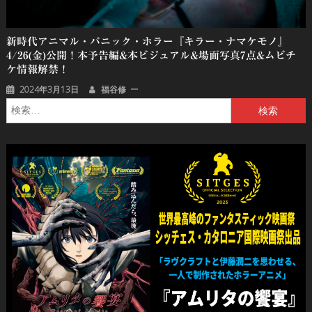
新時代アニマル・パニック・ホラー『キラー・ナマケモノ』
4/26(金)公開！本予告編&本ビジュアル&場面写真7点&ムビチ
ケ情報解禁！
2024年3月13日
福谷修
検
索: