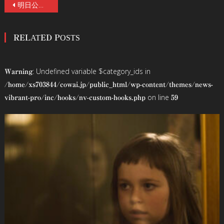
投
明日公開！『死霊のはらわた』、『スパイダーマン』のサム・ライミが仕掛ける、ハリウッド版“呪怨”のリブート企画『ザ・グラッジ 死霊の棲む屋敷』の不気味さ際⽴つアナザービジュアルと、本作の魅⼒に迫る特別映像が解禁！
稿
RELATED POSTS
ナ
ビ
: Undefined variable $category_ids in
Warning
ゲ
/home/xs703844/cowai.jp/public_html/wp-content/themes/news-
on line
vibrant-pro/inc/hooks/nv-custom-hooks.php
59
ー
シ
ョ
ン