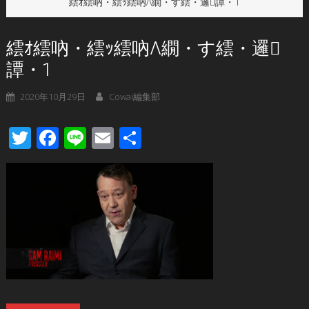
繧ｵ繧吶・繧ｯ繧吶Λ繝・す繧・邏譚・1
繧ｵ繧吶・繧ｯ繧吶Λ繝・す繧・邏
譚・1
2020年10月29日
Cowai編集部
Twitter
Facebook
Line
Email
共
有