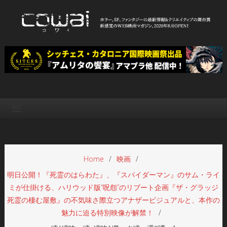
Skip
to
content
WEB映画マガジン「cowai コ
ホラー、SF、ファンタジーの最新情報＆クリエイティブの舞台裏
ワイ」
Home
映画
明日公開！『死霊のはらわた』、『スパイダーマン』のサム・ライ
ミが仕掛ける、ハリウッド版“呪怨”のリブート企画『ザ・グラッジ
死霊の棲む屋敷』の不気味さ際⽴つアナザービジュアルと、本作の
魅⼒に迫る特別映像が解禁！