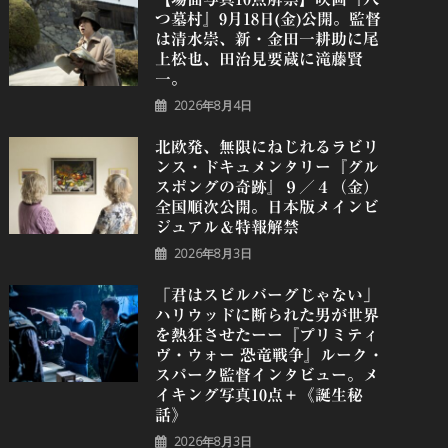
つ墓村』9月18日(金)公開。監督
は清水崇、新・金田一耕助に尾
上松也、田治見要蔵に滝藤賢
一。
2026年8月4日
北欧発、無限にねじれるラビリ
ンス・ドキュメンタリー『グル
スポングの奇跡』９／４（金）
全国順次公開。日本版メインビ
ジュアル＆特報解禁
2026年8月3日
「君はスピルバーグじゃない」
ハリウッドに断られた男が世界
を熱狂させたーー『プリミティ
ヴ・ウォー 恐⻯戦争』ルーク・
スパーク監督インタビュー。メ
イキング写真10点＋《誕⽣秘
話》
2026年8月3日