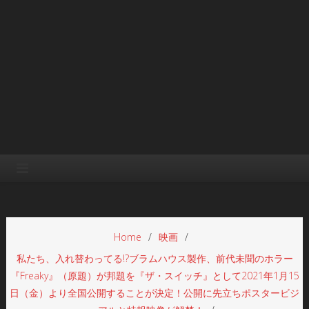
Home
映画
私たち、入れ替わってる!?ブラムハウス製作、前代未聞のホラー
『Freaky』（原題）が邦題を『ザ・スイッチ』として2021年1月15
日（金）より全国公開することが決定！公開に先立ちポスタービジ