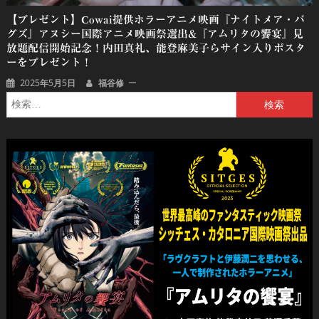
【プレゼント】cowai提供ホラーアニメ映画『ナイトメア・バ
グズ』アヌシー国際アニメ映画祭選出&『アムリタの饗宴』見
放題配信開始記念！内田真礼、能登麻美子らサイン入りポスタ
ーをプレゼント！
2025年5月5日
福谷修
検
索: