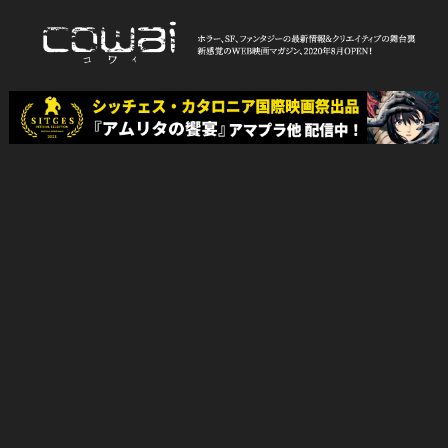
Skip
to
content
WEB映画マガジン「cowai コ
ホラー、SF、ファンタジーの最新情報＆クリエイティブの舞台裏
ワイ」