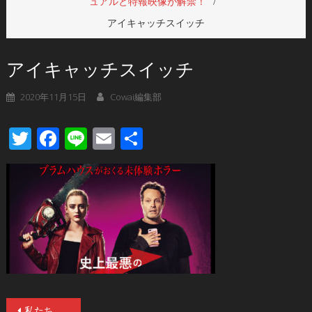
ュアルと特報映像が解禁！
アイキャッチスイッチ
アイキャッチスイッチ
2020年11月15日
Cowai編集部
Twitter
Facebook
Line
Email
共
有
投
私たち、入れ替わってる!?ブラムハウス製作、前代未聞のホラー 『Freaky』（原題）が邦題を『ザ・スイッチ』として2021年1月15日（金）より全国公開することが決定！公開に先立ちポスタービジュアルと特報映像が解禁！