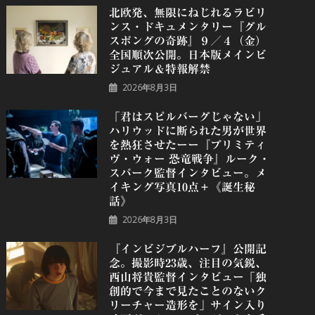
北欧発、無限にねじれるラビリ
ンス・ドキュメンタリー『グル
スポングの奇跡』９／４（金）
全国順次公開。日本版メインビ
ジュアル＆特報解禁
2026年8月3日
「君はスピルバーグじゃない」
ハリウッドに断られた男が世界
を熱狂させたーー『プリミティ
ヴ・ウォー 恐⻯戦争』ルーク・
スパーク監督インタビュー。メ
イキング写真10点＋《誕⽣秘
話》
2026年8月3日
『インビジブルハーフ』公開記
念。撮影時23歳、注目の気鋭、
⻄⼭将貴監督インタビュー「独
創的で今まで見たことのないク
リーチャー造形を」サイン入り