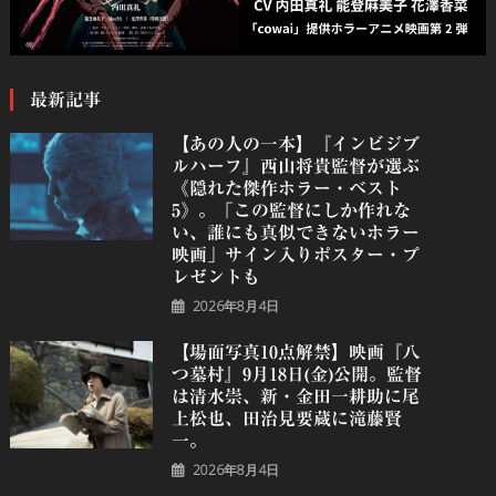
最新記事
【あの人の一本】『インビジブ
ルハーフ』⻄⼭将貴監督が選ぶ
《隠れた傑作ホラー・ベスト
5》。「この監督にしか作れな
い、誰にも真似できないホラー
映画」サイン入りポスター・プ
レゼントも
2026年8月4日
【場面写真10点解禁】映画『八
つ墓村』9月18日(金)公開。監督
は清水崇、新・金田一耕助に尾
上松也、田治見要蔵に滝藤賢
一。
2026年8月4日