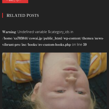
稿
RELATED POSTS
ナ
ビ
: Undefined variable $category_ids in
Warning
ゲ
/home/xs703844/cowai.jp/public_html/wp-content/themes/news-
on line
vibrant-pro/inc/hooks/nv-custom-hooks.php
59
ー
シ
ョ
ン