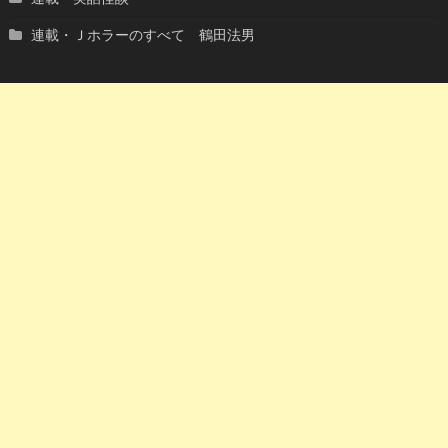
連載・Ｊホラーのすべて 鶴田法男