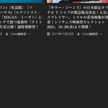
ワン(『死霊館』『ソ
『キラー・ジーンズ』の日本限定オ
ムハウス(『エクソシスト／
ナル T シャツが緊急販売決定！人気
『M3GAN／ミーガン』に
スプレイヤー、シスルの着用画像が
ッグで放つ最新作『ナイト
着！シッチェス映画祭セレクション
4年夏公開！超特報解禁！
2021、10/29(金)より開催！
6日
Cowai編集部
2021年10月28日
Cowai編集部