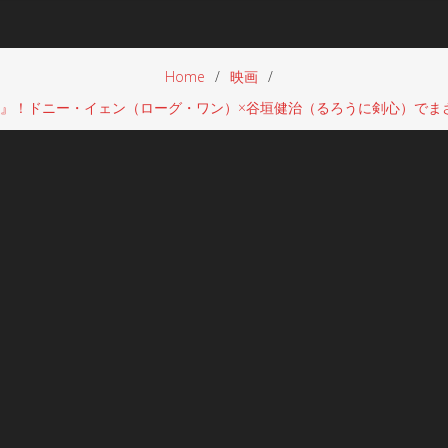
Home
映画
SION』！ドニー・イェン（ローグ・ワン）×谷垣健治（るろうに剣心）