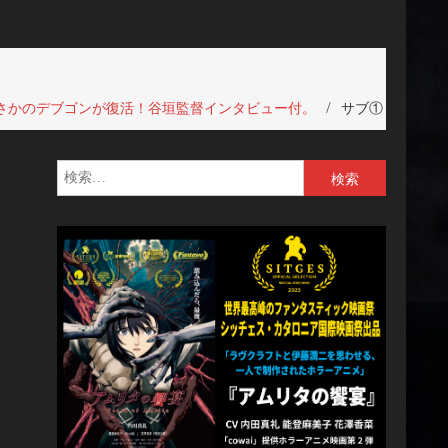
でまさかのデブゴンが復活！谷垣監督インタビュー付。
サブ①
検
索: