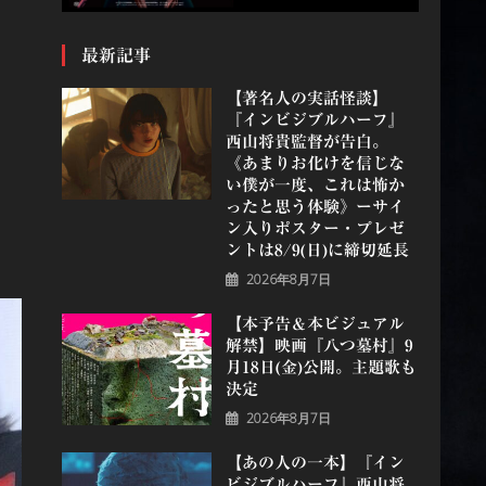
最新記事
【著名人の実話怪談】
『インビジブルハーフ』
⻄⼭将貴監督が告白。
《あまりお化けを信じな
い僕が一度、これは怖か
ったと思う体験》ーサイ
ン入りポスター・プレゼ
ントは8/9(日)に締切延長
2026年8月7日
【本予告＆本ビジュアル
解禁】映画『八つ墓村』9
月18日(金)公開。主題歌も
決定
2026年8月7日
【あの人の一本】『イン
ビジブルハーフ』⻄⼭将