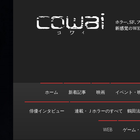
Skip
to
content
WEB映画マガジン「cowai
ホラー、SF、ファンタジーの最新情報＆クリエイティブの舞
ホーム
新着記事
映画
イベント・
俳優インタビュー
連載・Ｊホラーのすべて 鶴田
WEB
ゲーム