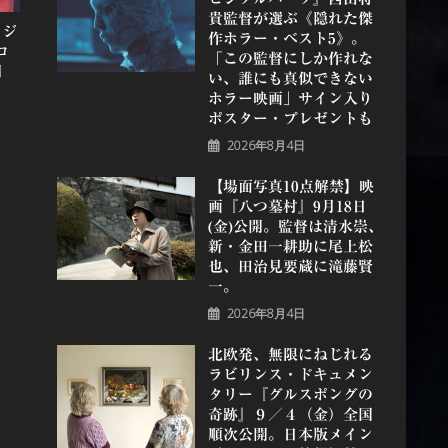
貴監督が選ぶ《隠れた傑
リジ
作ホラー・ベスト5》。
コ
「この監督にしか作れな
到
い、誰にも真似できない
ホラー映画」サイン入り
ポスター・プレゼントも
2026年8月4日
【場面写真10点解禁】映
画『八つ墓村』9月18日
(金)公開。監督は清水崇、
新・金田一耕助に尾上松
也、田治見要蔵に滝藤賢
一。
2026年8月4日
北欧発、無限にねじれる
ラビリンス・ドキュメン
タリー『グルスポングの
奇跡』９／４（金）全国
順次公開。日本版メイン