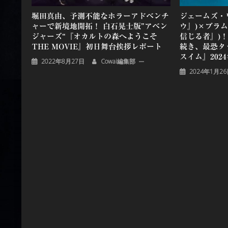
堀田真由、予測不能なホラーアドベンチ
ジェームズ・
ャーで新境地開拓！ 白石晃士版”アベン
ウ』)×ブラ
ジャーズ“『オカルトの森へようこそ
信じる者』)！
THE MOVIE』初日舞台挨拶レポート
続き、最恐タ
スイム』202
2022年8月27日
Cowai編集部
2024年1月2