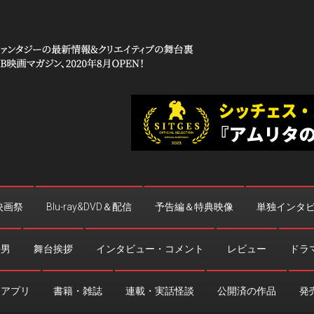
 コワイ」
台裏
映画祭
Blu-ray&DVD＆配信
予告編＆特典映像
単独インタ
法男
舞台挨拶
インタビュー・コメント
レビュー
ドラ
・アプリ
書籍・雑誌
連載・実話怪談
公開済の作品
発売