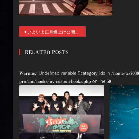
投
いよいよ正月爆上げ公開『燃えよデブゴン／TOKYO MISSION』！ドニー・イェン（ローグ・ワン）×谷垣健治（るろうに剣心）でまさかのデブゴンが復活！谷垣監督インタビュー付。
稿
RELATED POSTS
ナ
ビ
: Undefined variable $category_ids in
Warning
/home/xs7038
ゲ
on line
pro/inc/hooks/nv-custom-hooks.php
59
ー
シ
ョ
ン