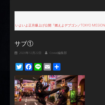
いよいよ正月爆上げ公開『燃えよデブゴン／TOKYO MIS
サブ①
2020年12月22日
Cowai編集部
Twitter
Facebook
Line
Email
共
有