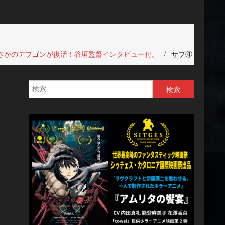
でまさかのデブゴンが復活！谷垣監督インタビュー付。
サブ④
検
索: