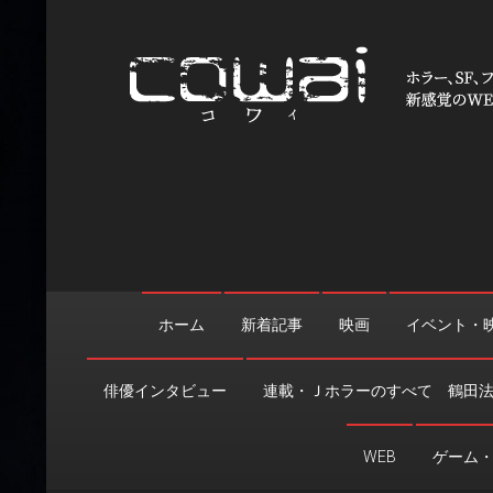
Skip
to
content
WEB映画マガジン「cowai
ホラー、SF、ファンタジーの最新情報＆クリエイティブの舞
ホーム
新着記事
映画
イベント・
俳優インタビュー
連載・Ｊホラーのすべて 鶴田
WEB
ゲーム