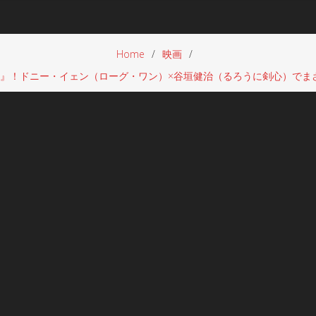
Home
映画
SION』！ドニー・イェン（ローグ・ワン）×谷垣健治（るろうに剣心）