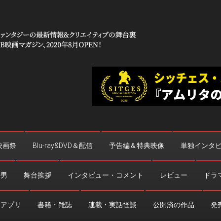
 コワイ」
台裏
映画祭
Blu-ray&DVD＆配信
予告編＆特典映像
単独インタ
法男
舞台挨拶
インタビュー・コメント
レビュー
ドラ
・アプリ
書籍・雑誌
連載・実話怪談
公開済の作品
発売