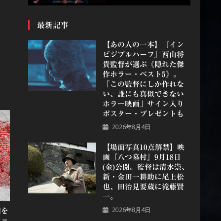
最新記事
【あの人の一本】『イン
ビジブルハーフ』⻄⼭将
貴監督が選ぶ《隠れた傑
作ホラー・ベスト5》。
「この監督にしか作れな
い、誰にも真似できない
ホラー映画」サイン入り
ポスター・プレゼントも
2026年8月4日
【場面写真10点解禁】映
画『八つ墓村』9月18日
(金)公開。監督は清水崇、
新・金田一耕助に尾上松
也、田治見要蔵に滝藤賢
一。
2026年8月4日
間を
ファ