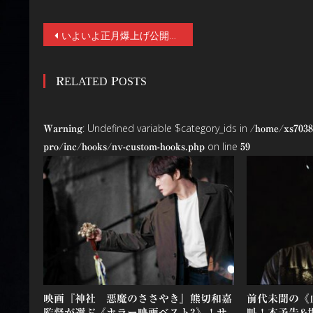
投
いよいよ正月爆上げ公開『燃えよデブゴン／TOKYO MISSION』！ドニー・イェン（ローグ・ワン）×谷垣健治（るろうに剣心）でまさかのデブゴンが復活！谷垣監督インタビュー付。
稿
RELATED POSTS
ナ
ビ
: Undefined variable $category_ids in
Warning
/home/xs7038
ゲ
on line
pro/inc/hooks/nv-custom-hooks.php
59
ー
シ
ョ
ン
映画『神社 悪魔のささやき』熊切和嘉
前代未聞の《
監督が選ぶ《ホラー映画ベスト3》！サ
叫！本予告&