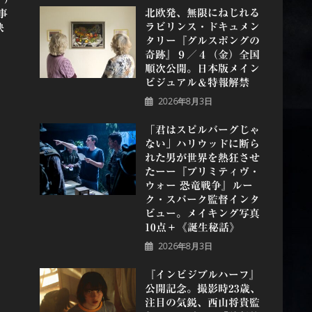
北欧発、無限にねじれる
事
ラビリンス・ドキュメン
映
タリー『グルスポングの
奇跡』９／４（金）全国
順次公開。日本版メイン
ビジュアル＆特報解禁
2026年8月3日
「君はスピルバーグじゃ
ない」ハリウッドに断ら
れた男が世界を熱狂させ
たーー『プリミティヴ・
ウォー 恐⻯戦争』ルー
ク・スパーク監督インタ
ビュー。メイキング写真
10点＋《誕⽣秘話》
2026年8月3日
『インビジブルハーフ』
公開記念。撮影時23歳、
注目の気鋭、⻄⼭将貴監