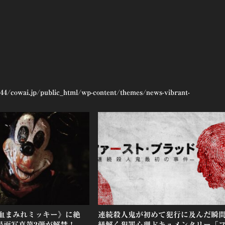
44/cowai.jp/public_html/wp-content/themes/news-vibrant-
血まみれミッキー》に絶
連続殺人鬼が初めて犯行に及んだ瞬
場面写真第2弾が解禁！
紐解く犯罪心理ドキュメンタリー「