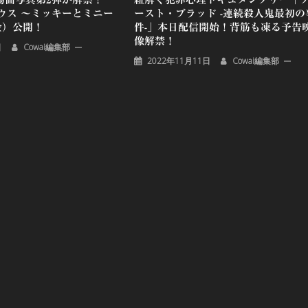
ウス ～ミッキーとミニー
ースト・ブラッド -連続殺人鬼最初の
金）公開！
件-」本日配信開始！背筋も凍る予告
像解禁！
日
Cowai編集部
2022年11月11日
Cowai編集部