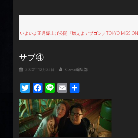
いよいよ正月爆上げ公開『燃えよデブゴン／TOKYO MIS
サブ④
2020年12月22日
Cowai編集部
Twitter
Facebook
Line
Email
共
有