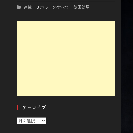
連載・Ｊホラーのすべて 鶴田法男
アーカイブ
ア
ー