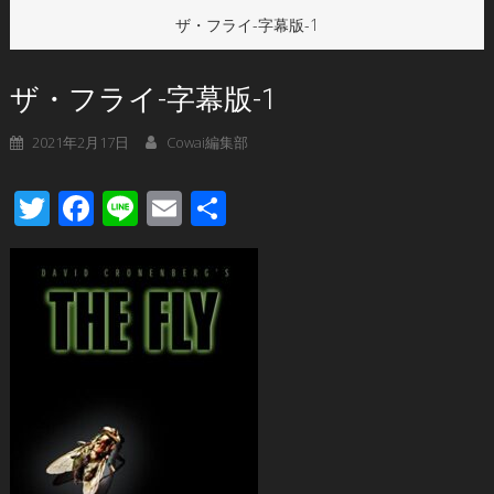
ザ・フライ-字幕版-1
ザ・フライ-字幕版-1
2021年2月17日
Cowai編集部
Twitter
Facebook
Line
Email
共
有