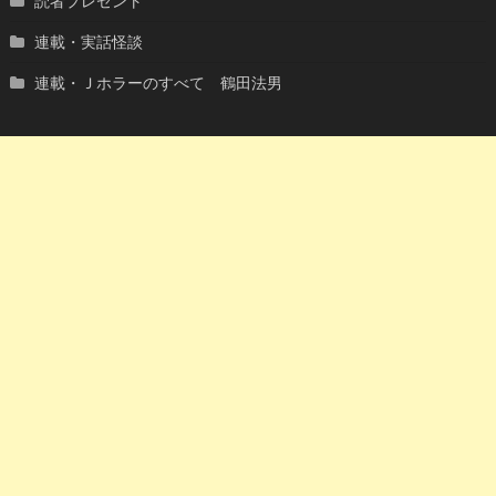
読者プレゼント
連載・実話怪談
連載・Ｊホラーのすべて 鶴田法男