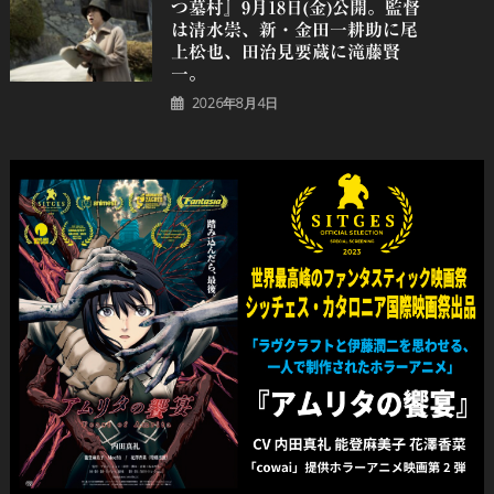
つ墓村』9月18日(金)公開。監督
は清水崇、新・金田一耕助に尾
上松也、田治見要蔵に滝藤賢
一。
2026年8月4日