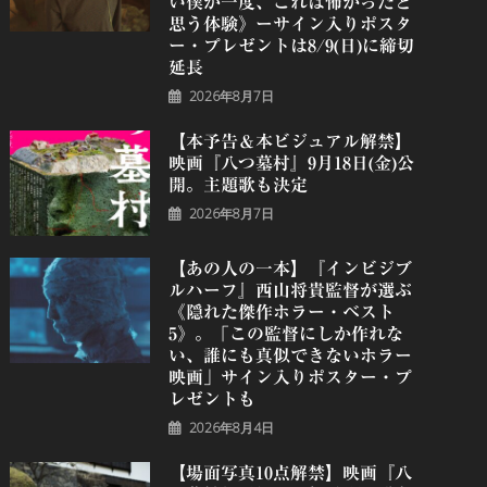
い僕が一度、これは怖かったと
思う体験》ーサイン入りポスタ
ー・プレゼントは8/9(日)に締切
延長
2026年8月7日
【本予告＆本ビジュアル解禁】
映画『八つ墓村』9月18日(金)公
開。主題歌も決定
2026年8月7日
【あの人の一本】『インビジブ
ルハーフ』⻄⼭将貴監督が選ぶ
《隠れた傑作ホラー・ベスト
5》。「この監督にしか作れな
い、誰にも真似できないホラー
映画」サイン入りポスター・プ
レゼントも
2026年8月4日
【場面写真10点解禁】映画『八