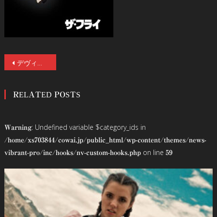
投
デヴィッド・クローネンバーグ監督の出世作『スキャナーズ』と初期傑作『ザ・ブルード/怒りのメタファー』が2Kレストア版 Blu-rayで発売決定！これを記念して東京・大阪で特別上映開催！(写真25点掲載)
稿
RELATED POSTS
ナ
ビ
: Undefined variable $category_ids in
Warning
ゲ
/home/xs703844/cowai.jp/public_html/wp-content/themes/news-
on line
vibrant-pro/inc/hooks/nv-custom-hooks.php
59
ー
シ
ョ
ン