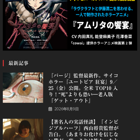
最新記事
『パージ』監督最新作。サイコ
ホラー『ユートピア 狂宴』9／
25（金）公開。全米 TOP10 入
り！“死”よりも恐い―老人版
『ゲット・アウト』
2026年8月9日
【著名人の実話怪談】『インビ
ジブルハーフ』⻄⼭将貴監督が
告白。《あまりお化けを信じな