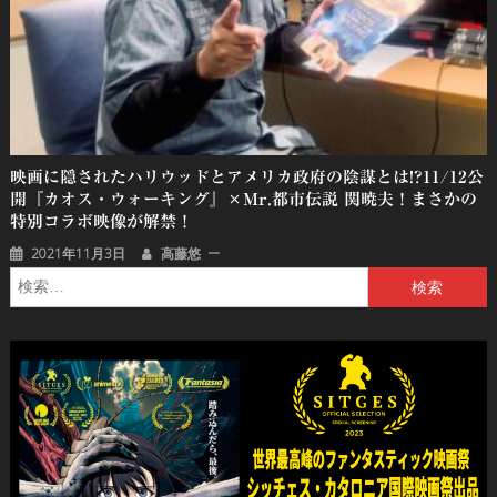
映画に隠されたハリウッドとアメリカ政府の陰謀とは!?11/12公
開『カオス・ウォーキング』×Mr.都市伝説 関暁夫！まさかの
特別コラボ映像が解禁！
2021年11月3日
高藤悠
検
索: