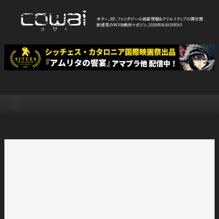
Skip
to
content
WEB映画マガジン「cowai コ
ホラー、SF、ファンタジーの最新情報＆クリエイティブの舞台裏
ワイ」