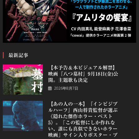
最新記事
【本予告＆本ビジュアル解禁】
映画『八つ墓村』9月18日(金)公
開。主題歌も決定
2026年8月7日
【あの人の一本】『インビジブ
ルハーフ』⻄⼭将貴監督が選ぶ
《隠れた傑作ホラー・ベスト
5》。「この監督にしか作れな
い、誰にも真似できないホラー
映画」サイン入りポスター・プ