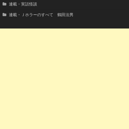
連載・実話怪談
連載・Ｊホラーのすべて 鶴田法男