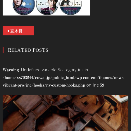
投
直木賞作家、佐藤正午の、実写化不可能とされたベストセラー小説を映画化！映画『鳩の撃退法』2021年8月27日（金）より全国公開！ユニークなポスタービジュアルと、謎 だらけの【特報映像】も解禁!!原作者や藤原竜也らキャストのコメントも!
稿
RELATED POSTS
ナ
ビ
: Undefined variable $category_ids in
Warning
ゲ
/home/xs703844/cowai.jp/public_html/wp-content/themes/news-
on line
vibrant-pro/inc/hooks/nv-custom-hooks.php
59
ー
シ
ョ
ン