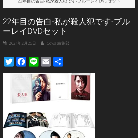
22年目の告白-私が殺人犯です-ブルーレイDVDセット
22年目の告白-私が殺人犯です-ブル
ーレイDVDセット
2021年2月25日
Cowai編集部
Twitter
Facebook
Line
Email
共
有