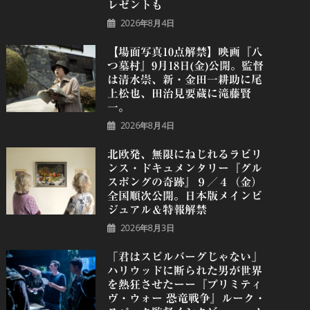
レゼントも
2026年8月4日
【場面写真10点解禁】映画『八
つ墓村』9月18日(金)公開。監督
は清水崇、新・金田一耕助に尾
上松也、田治見要蔵に滝藤賢
一。
2026年8月4日
北欧発、無限にねじれるラビリ
ンス・ドキュメンタリー『グル
スポングの奇跡』９／４（金）
全国順次公開。日本版メインビ
ジュアル＆特報解禁
2026年8月3日
「君はスピルバーグじゃない」
ハリウッドに断られた男が世界
を熱狂させたーー『プリミティ
ヴ・ウォー 恐⻯戦争』ルーク・