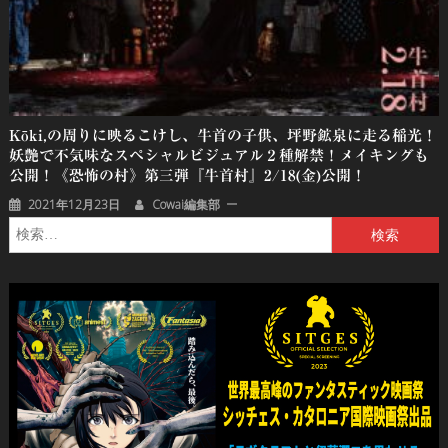
Kōki,の周りに映るこけし、牛首の子供、坪野鉱泉に走る稲光！
妖艶で不気味なスペシャルビジュアル２種解禁！メイキングも
公開！《恐怖の村》第三弾『牛首村』2/18(金)公開！
2021年12月23日
Cowai編集部
検
索: