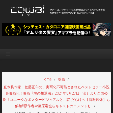
Skip
to
content
WEB映画マガジン「cowai コ
ホラー、SF、ファンタジーの最新情報＆クリエイティブの舞台裏
ワイ」
Home
映画
直木賞作家、佐藤正午の、実写化不可能とされたベストセラー小説
を映画化！映画『鳩の撃退法』2021年8月27日（金）より全国公
開！ユニークなポスタービジュアルと、謎 だらけの【特報映像】も
解禁!!原作者や藤原竜也らキャストのコメントも!