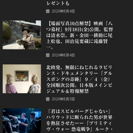
レゼントも
2026年8月4日
【場面写真10点解禁】映画『八
つ墓村』9月18日(金)公開。監督
は清水崇、新・金田一耕助に尾
上松也、田治見要蔵に滝藤賢
一。
2026年8月4日
北欧発、無限にねじれるラビリ
ンス・ドキュメンタリー『グル
スポングの奇跡』９／４（金）
全国順次公開。日本版メインビ
ジュアル＆特報解禁
2026年8月3日
「君はスピルバーグじゃない」
ハリウッドに断られた男が世界
を熱狂させたーー『プリミティ
ヴ・ウォー 恐⻯戦争』ルーク・