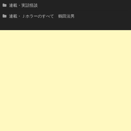
連載・実話怪談
連載・Ｊホラーのすべて 鶴田法男