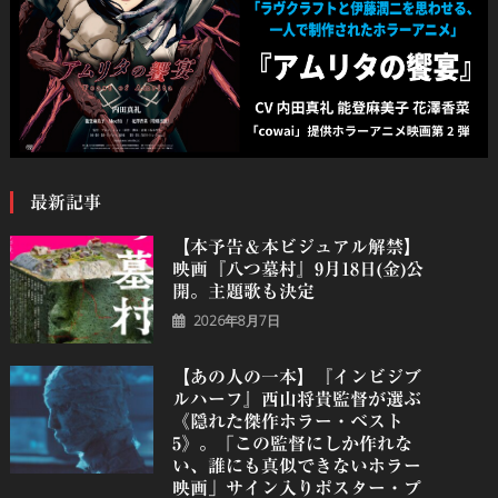
最新記事
【本予告＆本ビジュアル解禁】
映画『八つ墓村』9月18日(金)公
開。主題歌も決定
2026年8月7日
【あの人の一本】『インビジブ
ルハーフ』⻄⼭将貴監督が選ぶ
《隠れた傑作ホラー・ベスト
5》。「この監督にしか作れな
い、誰にも真似できないホラー
映画」サイン入りポスター・プ