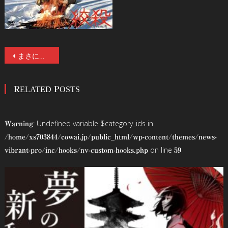
投
まさに大島渚イヤー！『戦場のメリークリスマス 4K修復版』『愛のコリーダ 修復版』の公開を記念してポスター展が開催！書籍「大島渚全映画秘蔵資料集成」の発売も決定！特集上映＆トークショーも！
稿
RELATED POSTS
ナ
ビ
: Undefined variable $category_ids in
Warning
ゲ
/home/xs703844/cowai.jp/public_html/wp-content/themes/news-
on line
vibrant-pro/inc/hooks/nv-custom-hooks.php
59
ー
シ
ョ
ン