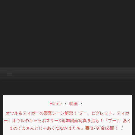
Home
映画
オウル＆ティガーの襲撃シーン解禁！ プー、ピグレット、ティガ
ー、オウルのキャラポスター&追加場面写真６点も！『プー2 あく
まのくまさんとじゃあくななかまたち』
８/９(金)公開！