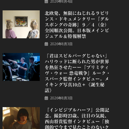
2026年8月4日
北欧発、無限にねじれるラビリ
ンス・ドキュメンタリー『グル
スポングの奇跡』９／４（金）
全国順次公開。日本版メインビ
ジュアル＆特報解禁
2026年8月3日
「君はスピルバーグじゃない」
ハリウッドに断られた男が世界
を熱狂させたーー『プリミティ
ヴ・ウォー 恐⻯戦争』ルーク・
スパーク監督インタビュー。メ
イキング写真10点＋《誕⽣秘
話》
2026年8月3日
『インビジブルハーフ』公開記
念。撮影時23歳、注目の気鋭、
⻄⼭将貴監督インタビュー「独
創的で今まで見たことのないク