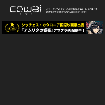
Skip
to
content
WEB映画マガジン「cowai コ
ホラー、SF、ファンタジーの最新情報＆クリエイティブの舞台裏
ワイ」