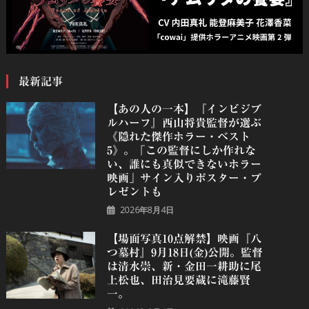
最新記事
【あの人の一本】『インビジブ
ルハーフ』⻄⼭将貴監督が選ぶ
《隠れた傑作ホラー・ベスト
5》。「この監督にしか作れな
い、誰にも真似できないホラー
映画」サイン入りポスター・プ
レゼントも
2026年8月4日
【場面写真10点解禁】映画『八
つ墓村』9月18日(金)公開。監督
は清水崇、新・金田一耕助に尾
上松也、田治見要蔵に滝藤賢
一。