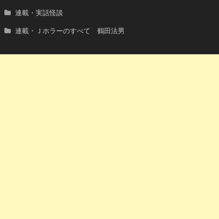
連載・実話怪談
連載・Ｊホラーのすべて 鶴田法男