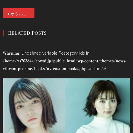
投
オウル＆ティガーの襲撃シーン解禁！ プー、ピグレット、ティガー、オウルのキャラポスター&追加場面写真６点も！『プー2 あくまのくまさんとじゃあくななかまたち』
稿
RELATED POSTS
ナ
ビ
: Undefined variable $category_ids in
Warning
ゲ
/home/xs703844/cowai.jp/public_html/wp-content/themes/news-
on line
vibrant-pro/inc/hooks/nv-custom-hooks.php
59
ー
シ
ョ
ン