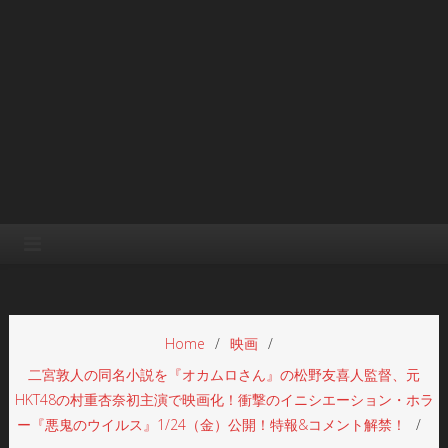
Home
映画
二宮敦人の同名小説を『オカムロさん』の松野友喜人監督、元
HKT48の村重杏奈初主演で映画化！衝撃のイニシエーション・ホラ
ー『悪鬼のウイルス』1/24（金）公開！特報&コメント解禁！