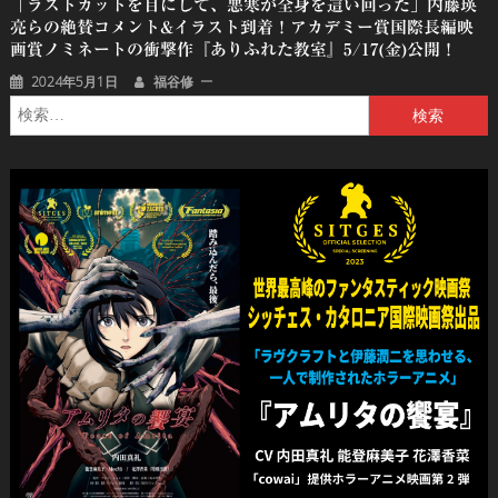
「ラストカットを目にして、悪寒が全身を這い回った」内藤瑛
亮らの絶賛コメント&イラスト到着！アカデミー賞国際長編映
画賞ノミネートの衝撃作『ありふれた教室』5/17(金)公開！
2024年5月1日
福谷修
検
索: