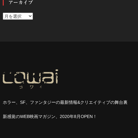
アーカイブ
ア
ー
カ
イ
ブ
ホラー、
SF
、ファンタジーの最新情報
&
クリエイティブの舞台裏
新感覚の
WEB
映画マガジン、
2020
年
8
月
OPEN
！