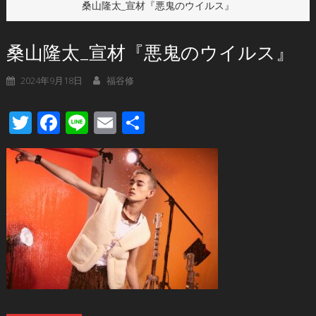
桑山隆太_宣材『悪鬼のウイルス』
桑山隆太_宣材『悪鬼のウイルス』
2024年9月18日
福谷修
Twitter
Facebook
Line
Email
共
有