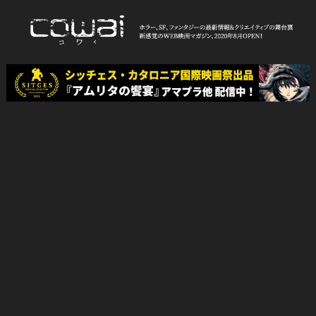
Skip
to
content
WEB映画マガジン「cowai コ
ホラー、SF、ファンタジーの最新情報＆クリエイティブの舞台裏
ワイ」