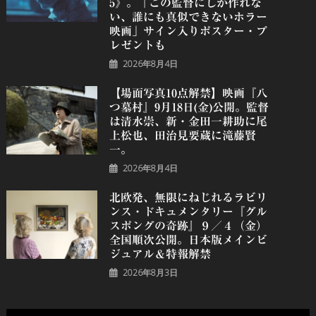
5》。「この監督にしか作れな
い、誰にも真似できないホラー
映画」サイン入りポスター・プ
レゼントも
2026年8月4日
【場面写真10点解禁】映画『八
つ墓村』9月18日(金)公開。監督
は清水崇、新・金田一耕助に尾
上松也、田治見要蔵に滝藤賢
一。
2026年8月4日
北欧発、無限にねじれるラビリ
ンス・ドキュメンタリー『グル
スポングの奇跡』９／４（金）
全国順次公開。日本版メインビ
ジュアル＆特報解禁
2026年8月3日