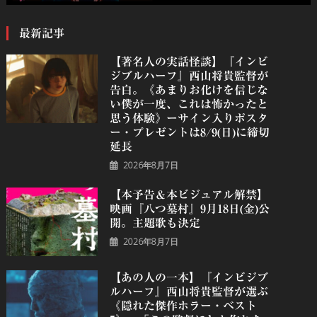
最新記事
【著名人の実話怪談】『インビ
ジブルハーフ』⻄⼭将貴監督が
告白。《あまりお化けを信じな
い僕が一度、これは怖かったと
思う体験》ーサイン入りポスタ
ー・プレゼントは8/9(日)に締切
延長
2026年8月7日
【本予告＆本ビジュアル解禁】
映画『八つ墓村』9月18日(金)公
開。主題歌も決定
2026年8月7日
【あの人の一本】『インビジブ
ルハーフ』⻄⼭将貴監督が選ぶ
《隠れた傑作ホラー・ベスト