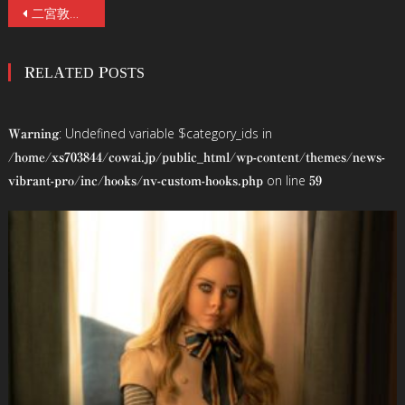
投
二宮敦人の同名小説を『オカムロさん』の松野友喜人監督、元HKT48の村重杏奈初主演で映画化！衝撃のイニシエーション・ホラー『悪鬼のウイルス』1/24（金）公開！特報&コメント解禁！
稿
RELATED POSTS
ナ
ビ
: Undefined variable $category_ids in
Warning
ゲ
/home/xs703844/cowai.jp/public_html/wp-content/themes/news-
on line
vibrant-pro/inc/hooks/nv-custom-hooks.php
59
ー
シ
ョ
ン