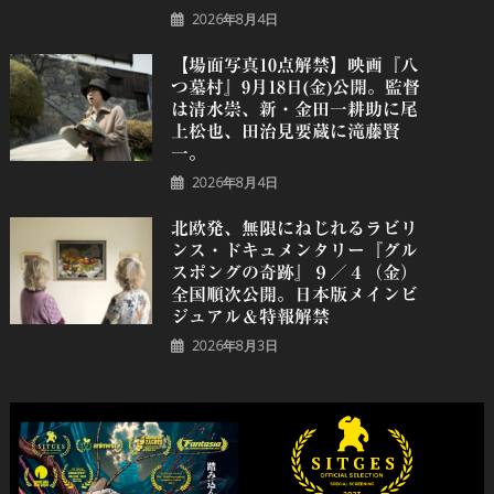
2026年8月4日
【場面写真10点解禁】映画『八
つ墓村』9月18日(金)公開。監督
は清水崇、新・金田一耕助に尾
上松也、田治見要蔵に滝藤賢
一。
2026年8月4日
北欧発、無限にねじれるラビリ
ンス・ドキュメンタリー『グル
スポングの奇跡』９／４（金）
全国順次公開。日本版メインビ
ジュアル＆特報解禁
2026年8月3日