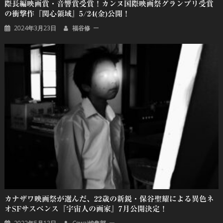
際長編映画賞・音響賞受賞！カンヌ国際映画祭グランプリ受賞
の衝撃作『関心領域』5/24(金)公開！
2024年3月23日
福谷修
カナザワ映画祭が選んだ、22歳の新鋭・保谷聖耀による異色ネ
オSFサスペンス『宇宙人の画家』7月公開決定！