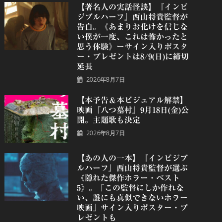
【著名人の実話怪談】『インビ
ジブルハーフ』⻄⼭将貴監督が
告白。《あまりお化けを信じな
い僕が一度、これは怖かったと
思う体験》ーサイン入りポスタ
ー・プレゼントは8/9(日)に締切
延長
2026年8月7日
【本予告＆本ビジュアル解禁】
映画『八つ墓村』9月18日(金)公
開。主題歌も決定
2026年8月7日
【あの人の一本】『インビジブ
ルハーフ』⻄⼭将貴監督が選ぶ
《隠れた傑作ホラー・ベスト
5》。「この監督にしか作れな
い、誰にも真似できないホラー
映画」サイン入りポスター・プ
レゼントも