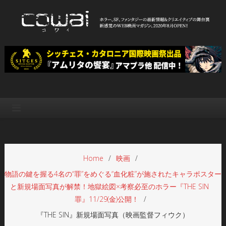
Skip
to
content
WEB映画マガジン「cowai コ
ホラー、SF、ファンタジーの最新情報＆クリエイティブの舞台裏
ワイ」
Home
映画
物語の鍵を握る4名の“罪”をめぐる“血化粧”が施されたキャラポスター
と新規場面写真が解禁！地獄絵図×考察必至のホラー『THE SIN
罪』11/29(金)公開！
『THE SIN』新規場面写真（映画監督フィウク）