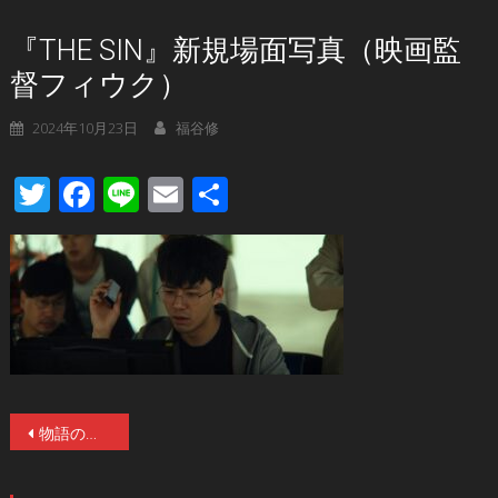
『THE SIN』新規場面写真（映画監
督フィウク）
2024年10月23日
福谷修
Twitter
Facebook
Line
Email
共
有
投
物語の鍵を握る4名の“罪”をめぐる“血化粧”が施されたキャラポスターと新規場面写真が解禁！地獄絵図×考察必至のホラー『THE SIN 罪』11/29(金)公開！
稿