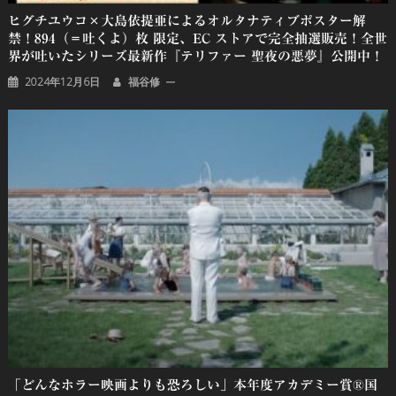
ヒグチユウコ×大島依提亜によるオルタナティブポスター解
禁！894（＝吐くよ）枚 限定、EC ストアで完全抽選販売！全世
界が吐いたシリーズ最新作『テリファー 聖夜の悪夢』公開中！
2024年12月6日
福谷修
「どんなホラー映画よりも恐ろしい」本年度アカデミー賞®国