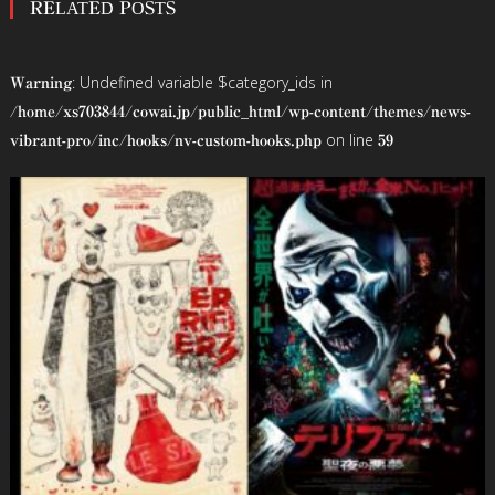
RELATED POSTS
ナ
ビ
: Undefined variable $category_ids in
Warning
ゲ
/home/xs703844/cowai.jp/public_html/wp-content/themes/news-
on line
vibrant-pro/inc/hooks/nv-custom-hooks.php
59
ー
シ
ョ
ン