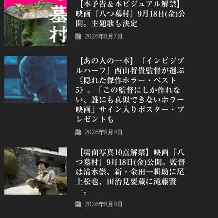
【本予告＆本ビジュアル解禁】
映画『八つ墓村』9月18日(金)公
開。主題歌も決定
2026年8月7日
【あの人の一本】『インビジブ
ルハーフ』⻄⼭将貴監督が選ぶ
《隠れた傑作ホラー・ベスト
5》。「この監督にしか作れな
い、誰にも真似できないホラー
映画」サイン入りポスター・プ
レゼントも
2026年8月4日
【場面写真10点解禁】映画『八
つ墓村』9月18日(金)公開。監督
は清水崇、新・金田一耕助に尾
上松也、田治見要蔵に滝藤賢
一。
2026年8月4日