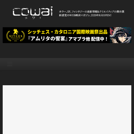
Skip
to
content
WEB映画マガジン「cowai コ
ホラー、SF、ファンタジーの最新情報＆クリエイティブの舞台裏
ワイ」