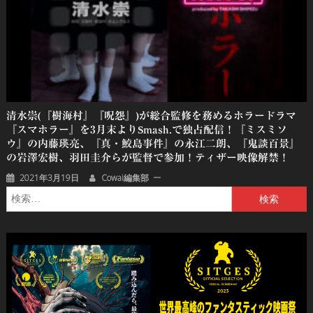
清水崇(『樹海村』『呪怨』)が総合監修を務めるホラードラマ
『スマホラー』を3月末よりsmash.で独占配信！『ミスミソ
ウ』の内藤瑛亮、『真・鮫島事件』の永江二朗、『鬼談百景』
の岩澤宏樹、羽田圭介らが監督で参加！ティザー映像解禁！
2021年3月19日
Cowai編集部
検
索: