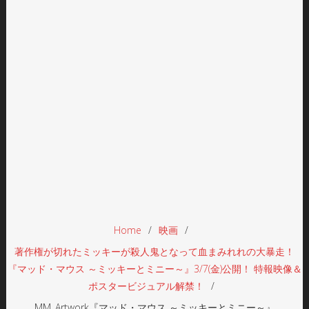
Home
映画
著作権が切れたミッキーが殺人鬼となって血まみれれの大暴走！
『マッド・マウス ～ミッキーとミニー～』3/7(金)公開！ 特報映像＆
ポスタービジュアル解禁！
MM_Artwork『マッド・マウス ～ミッキーとミニー～』