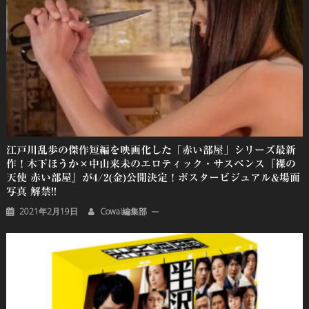
ン
江戸川乱歩の傑作短編を映画化した「赤い部屋」シリーズ最新
作！木下ほうか×中山来未のエロティック・サスペンス『裸の
天使 赤い部屋』が4/2(金)公開決定！ポスタービジュアル&場面
写真 解禁!!
2021年2月19日
Cowai編集部