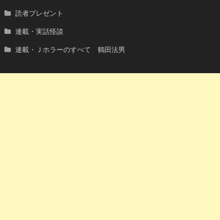
読者プレゼント
連載・実話怪談
連載・Ｊホラーのすべて 鶴田法男