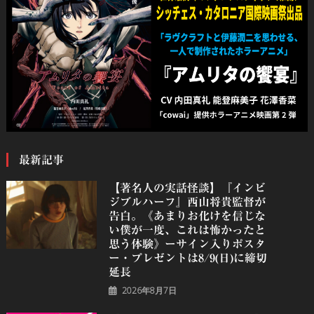
最新記事
【著名人の実話怪談】『インビ
ジブルハーフ』⻄⼭将貴監督が
告白。《あまりお化けを信じな
い僕が一度、これは怖かったと
思う体験》ーサイン入りポスタ
ー・プレゼントは8/9(日)に締切
延長
2026年8月7日