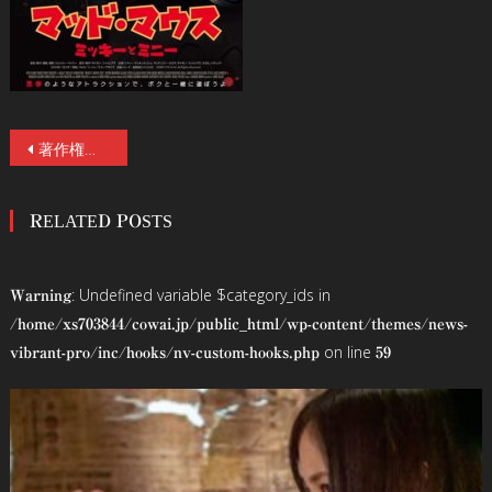
投
著作権が切れたミッキーが殺人鬼となって血まみれれの大暴走！『マッド・マウス ～ミッキーとミニー～』3/7(金)公開！ 特報映像＆ポスタービジュアル解禁！
稿
RELATED POSTS
ナ
ビ
: Undefined variable $category_ids in
Warning
ゲ
/home/xs703844/cowai.jp/public_html/wp-content/themes/news-
on line
vibrant-pro/inc/hooks/nv-custom-hooks.php
59
ー
シ
ョ