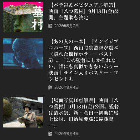
【本予告＆本ビジュアル解禁】
映画『八つ墓村』9月18日(金)公
開。主題歌も決定
2026年8月7日
【あの人の一本】『インビジブ
ルハーフ』⻄⼭将貴監督が選ぶ
《隠れた傑作ホラー・ベスト
5》。「この監督にしか作れな
い、誰にも真似できないホラー
映画」サイン入りポスター・プ
レゼントも
2026年8月4日
【場面写真10点解禁】映画『八
つ墓村』9月18日(金)公開。監督
は清水崇、新・金田一耕助に尾
上松也、田治見要蔵に滝藤賢
一。
2026年8月4日