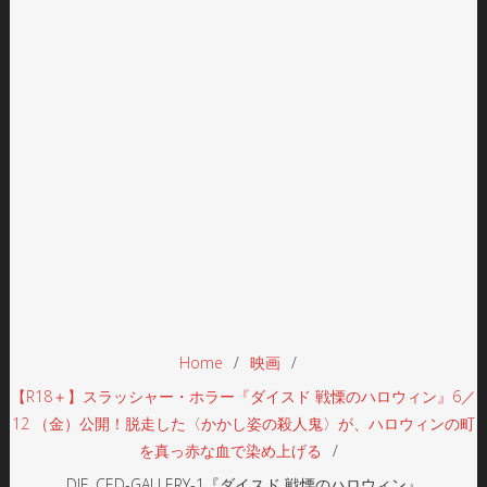
Home
映画
【R18＋】スラッシャー・ホラー『ダイスド 戦慄のハロウィン』6／
12 （金）公開！脱走した〈かかし姿の殺人鬼〉が、ハロウィンの町
を真っ赤な血で染め上げる
DIE_CED-GALLERY-1『ダイスド 戦慄のハロウィン』