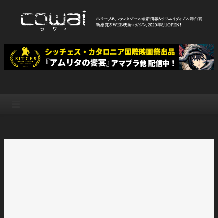
Skip
to
content
WEB映画マガジン「cowai コ
ホラー、SF、ファンタジーの最新情報＆クリエイティブの舞台裏
ワイ」