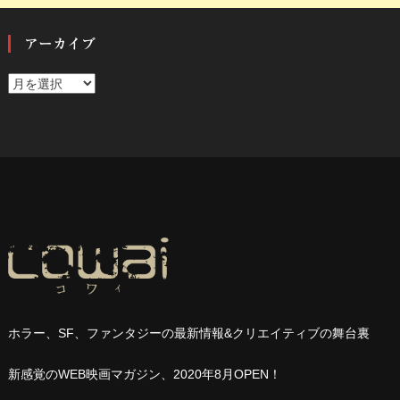
アーカイブ
ア
ー
カ
イ
ブ
ホラー、
SF
、ファンタジーの最新情報
&
クリエイティブの舞台裏
新感覚の
WEB
映画マガジン、
2020
年
8
月
OPEN
！