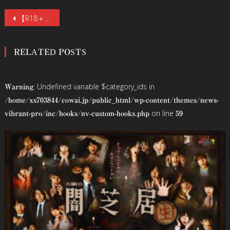
投
【R18＋】スラッシャー・ホラー『ダイスド 戦慄のハロウィン』6／12 （金）公開！脱走した〈かかし姿の殺人鬼〉が、ハロウィンの町を真っ赤な血で染め上げる
稿
RELATED POSTS
ナ
ビ
: Undefined variable $category_ids in
Warning
ゲ
/home/xs703844/cowai.jp/public_html/wp-content/themes/news-
on line
vibrant-pro/inc/hooks/nv-custom-hooks.php
59
ー
シ
ョ
ン