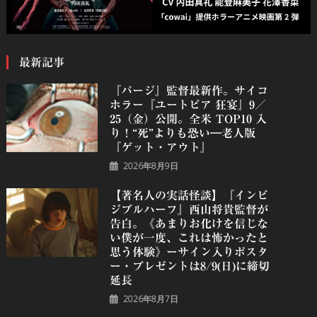
最新記事
『パージ』監督最新作。サイコ
ホラー『ユートピア 狂宴』9／
25（金）公開。全米 TOP10 入
り！“死”よりも恐い―老人版
『ゲット・アウト』
2026年8月9日
【著名人の実話怪談】『インビ
ジブルハーフ』⻄⼭将貴監督が
告白。《あまりお化けを信じな
い僕が一度、これは怖かったと
思う体験》ーサイン入りポスタ
ー・プレゼントは8/9(日)に締切
延長
2026年8月7日