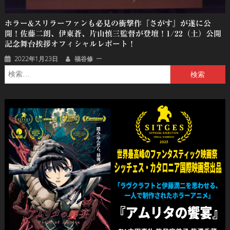
ホラー&スリラーファンも必見の衝撃作『さがす』が遂に公
開！佐藤二朗、伊東蒼、片山慎三監督が登壇！1/22（土）公開
記念舞台挨拶オフィシャルレポート！
2022年1月23日
福谷修
検
索: