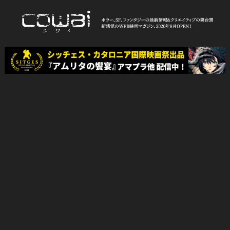
Skip
to
content
WEB映画マガジン「cowai コ
ホラー、SF、ファンタジーの最新情報＆クリエイティブの舞台裏
ワイ」