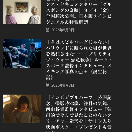
ンス・ドキュメンタリー『グル
スポングの奇跡』９／４（金）
全国順次公開。日本版メインビ
ジュアル＆特報解禁
2026年8月3日
「君はスピルバーグじゃない」
ハリウッドに断られた男が世界
を熱狂させたーー『プリミティ
ヴ・ウォー 恐⻯戦争』ルーク・
スパーク監督インタビュー。メ
イキング写真10点＋《誕⽣秘
話》
2026年8月3日
『インビジブルハーフ』公開記
念。撮影時23歳、注目の気鋭、
⻄⼭将貴監督インタビュー「独
創的で今まで見たことのないク
リーチャー造形を」サイン入り
映画ポスター・プレゼントも受