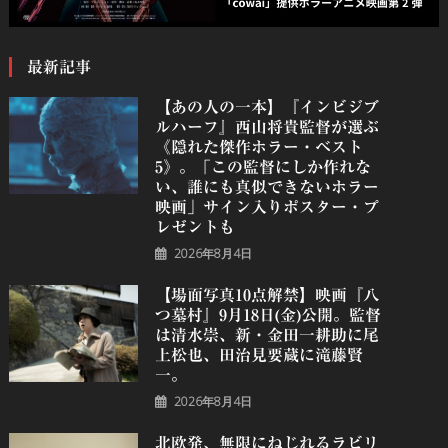
最新記事
【あの人の一本】『インビジブ
ルハーフ』⻄⼭将貴監督が選ぶ
《隠れた傑作ホラー・ベスト
5》。「この監督にしか作れな
い、誰にも真似できないホラー
映画」サイン入りポスター・プ
レゼントも
2026年8月4日
【場面写真10点解禁】映画『八
つ墓村』9月18日(金)公開。監督
は清水崇、新・金田一耕助に尾
上松也、田治見要蔵に滝藤賢
一。
2026年8月4日
北欧発、無限にねじれるラビリ