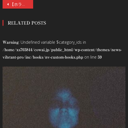
投
【ホラーファン注目の冒頭映像】『コワすぎ！』大迫茂生×『仮面ライダーギーツ』青島心が最狂バディに！前代未聞のバイオレンス・モキュメンタリー『福山市に帰ってみた』6/19(金)公開！
稿
RELATED POSTS
ナ
ビ
: Undefined variable $category_ids in
Warning
ゲ
/home/xs703844/cowai.jp/public_html/wp-content/themes/news-
on line
vibrant-pro/inc/hooks/nv-custom-hooks.php
59
ー
シ
ョ
ン