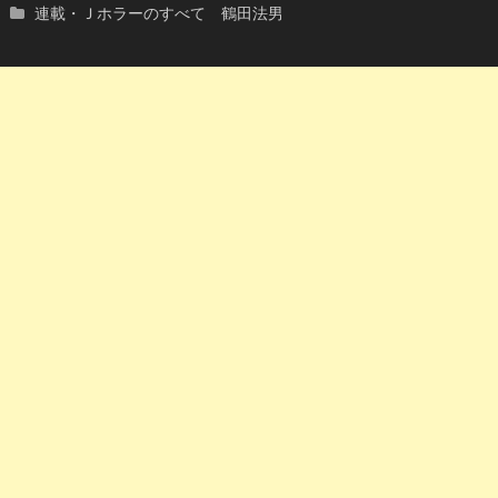
連載・Ｊホラーのすべて 鶴田法男