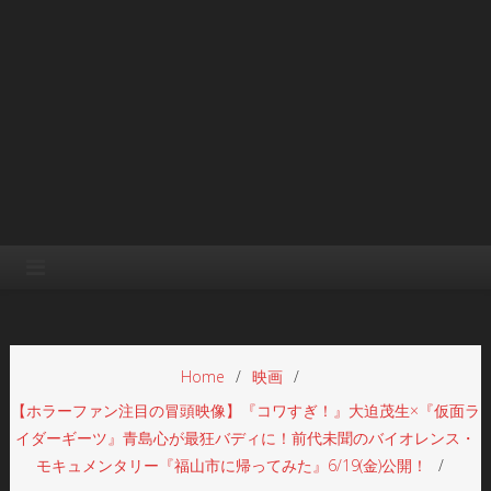
Home
映画
【ホラーファン注目の冒頭映像】『コワすぎ！』大迫茂生×『仮面ラ
イダーギーツ』青島心が最狂バディに！前代未聞のバイオレンス・
モキュメンタリー『福山市に帰ってみた』6/19(金)公開！