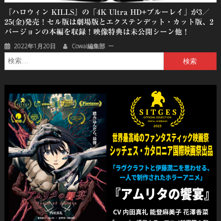
『ハロウィン KILLS』の「4K Ultra HD+ブルーレイ」が3／
25(金)発売！セル版は劇場版とエクステンデット・カット版、2
バージョンの本編を収録！映像特典は未公開シーン他！
2022年1月20日
Cowai編集部
検
索: