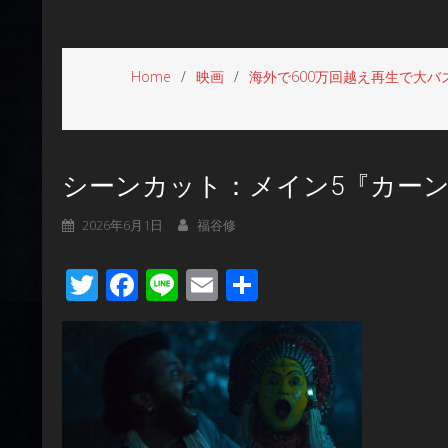
Home
映画
海外で600万回越え再生で大バ
シーンカット：メイン5『カーン
2026年6月1日
福谷修
Twitter
Facebook
Line
Email
共
有