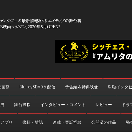
 コワイ」
台裏
映画祭
Blu-ray&DVD＆配信
予告編＆特典映像
単独インタ
法男
舞台挨拶
インタビュー・コメント
レビュー
ドラ
・アプリ
書籍・雑誌
連載・実話怪談
公開済の作品
発売