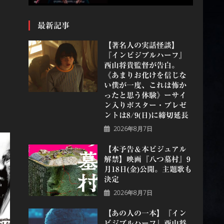
最新記事
【著名人の実話怪談】
『インビジブルハーフ』
⻄⼭将貴監督が告白。
《あまりお化けを信じな
い僕が一度、これは怖か
ったと思う体験》ーサイ
ン入りポスター・プレゼ
ントは8/9(日)に締切延長
2026年8月7日
【本予告＆本ビジュアル
解禁】映画『八つ墓村』9
月18日(金)公開。主題歌も
決定
2026年8月7日
【あの人の一本】『イン
ビジブルハーフ』⻄⼭将