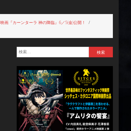
画『カーンターラ 神の降臨』6／5(金)公開！
検
索: