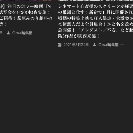
待】注目のホラー映画『N
シネマート心斎橋のスクリーンが極
写会を4/20(水)夜実施！
の巣窟と化す！新宿で1 月に開催さ
をご招待！萩原みのり絶叫の
戦慄の特集上映≪狂人暴走・大激突
禁！
≪極悪人だよ全員集合！≫と名を改
急開催！『アングスト／不安』など
1日
Cowai編集部
険5作品が関西来襲！
2021年3月24日
Cowai編集部