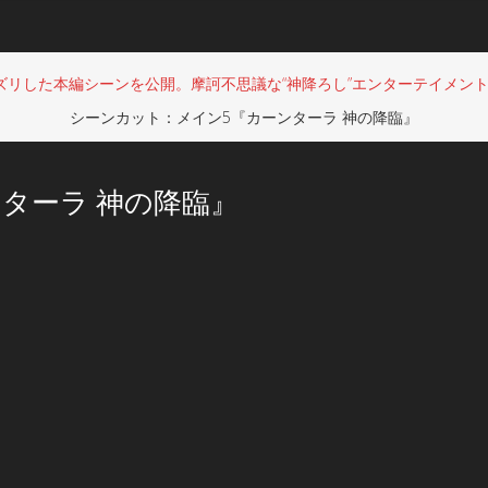
ズリした本編シーンを公開。摩訶不思議な“神降ろし”エンターテイメント映
シーンカット：メイン5『カーンターラ 神の降臨』
ターラ 神の降臨』