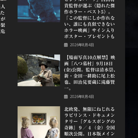
貴監督が選ぶ《隠れた傑
悪人
作ホラー・ベスト5》。
れた
「この監督にしか作れな
≫が
い、誰にも真似できない
め緊
ホラー映画」サイン入り
超危
ポスター・プレゼントも
2026年8月4日
【場面写真10点解禁】映
画『八つ墓村』9月18日
(金)公開。監督は清水崇、
新・金田一耕助に尾上松
也、田治見要蔵に滝藤賢
一。
2026年8月4日
北欧発、無限にねじれる
ラビリンス・ドキュメン
タリー『グルスポングの
奇跡』９／４（金）全国
順次公開。日本版メイン