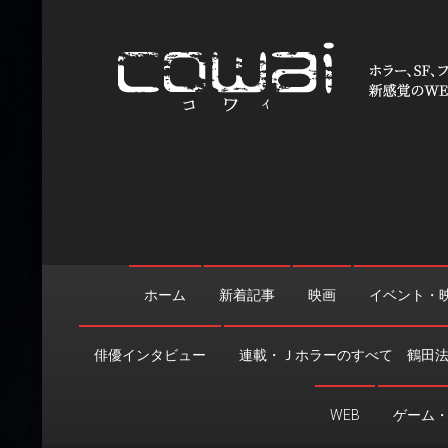
Skip
to
content
WEB映画マガジン「cowai
ホラー、SF、ファンタジーの最新情報＆クリエイティブの舞
ホーム
新着記事
映画
イベント・
俳優インタビュー
連載・Ｊホラーのすべて 鶴田
WEB
ゲーム