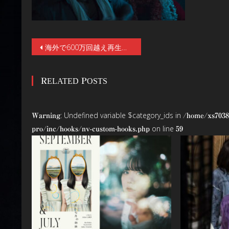
投
海外で600万回越え再生で大バズリした本編シーンを公開。摩訶不思議な“神降ろし”エンターテイメント映画『カーンターラ 神の降臨』6／5(金)公開！
稿
RELATED POSTS
ナ
ビ
: Undefined variable $category_ids in
Warning
/home/xs7038
ゲ
on line
pro/inc/hooks/nv-custom-hooks.php
59
ー
シ
ョ
ン