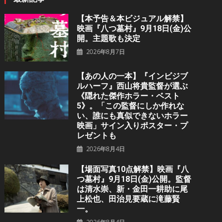
【本予告＆本ビジュアル解禁】
映画『八つ墓村』9月18日(金)公
開。主題歌も決定
2026年8月7日
【あの人の一本】『インビジブ
ルハーフ』⻄⼭将貴監督が選ぶ
《隠れた傑作ホラー・ベスト
5》。「この監督にしか作れな
い、誰にも真似できないホラー
映画」サイン入りポスター・プ
レゼントも
2026年8月4日
【場面写真10点解禁】映画『八
つ墓村』9月18日(金)公開。監督
は清水崇、新・金田一耕助に尾
上松也、田治見要蔵に滝藤賢
一。