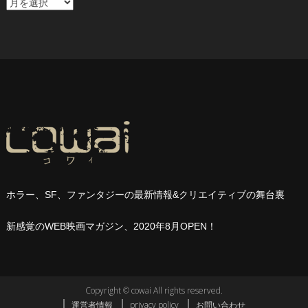
ア
ー
カ
イ
ブ
ホラー、
SF
、ファンタジーの最新情報
&
クリエイティブの舞台裏
新感覚の
WEB
映画マガジン、
2020
年
8
月
OPEN
！
Copyright © cowai All rights reserved.
運営者情報
privacy policy
お問い合わせ