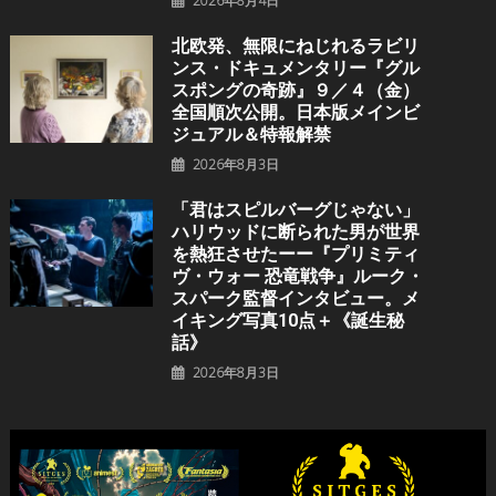
2026年8月4日
北欧発、無限にねじれるラビリ
ンス・ドキュメンタリー『グル
スポングの奇跡』９／４（金）
全国順次公開。日本版メインビ
ジュアル＆特報解禁
2026年8月3日
「君はスピルバーグじゃない」
ハリウッドに断られた男が世界
を熱狂させたーー『プリミティ
ヴ・ウォー 恐⻯戦争』ルーク・
スパーク監督インタビュー。メ
イキング写真10点＋《誕⽣秘
話》
2026年8月3日