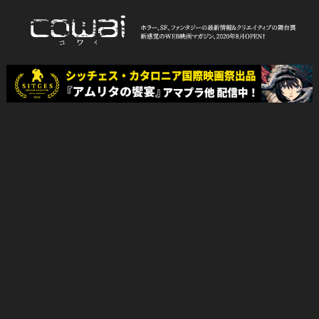
Skip
to
content
WEB映画マガジン「cowai コ
ホラー、SF、ファンタジーの最新情報＆クリエイティブの舞台裏
ワイ」