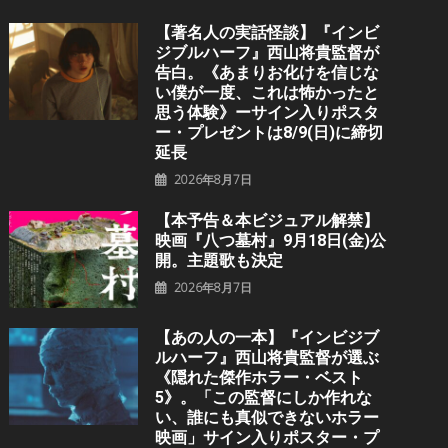
【著名人の実話怪談】『インビ
ジブルハーフ』⻄⼭将貴監督が
告白。《あまりお化けを信じな
い僕が一度、これは怖かったと
思う体験》ーサイン入りポスタ
ー・プレゼントは8/9(日)に締切
延長
2026年8月7日
【本予告＆本ビジュアル解禁】
映画『八つ墓村』9月18日(金)公
開。主題歌も決定
2026年8月7日
【あの人の一本】『インビジブ
ルハーフ』⻄⼭将貴監督が選ぶ
《隠れた傑作ホラー・ベスト
5》。「この監督にしか作れな
い、誰にも真似できないホラー
映画」サイン入りポスター・プ