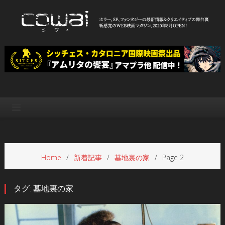
Skip
to
content
WEB映画マガジン「cowai コ
ホラー、SF、ファンタジーの最新情報＆クリエイティブの舞台裏
ワイ」
Home
新着記事
墓地裏の家
Page 2
タグ:
墓地裏の家