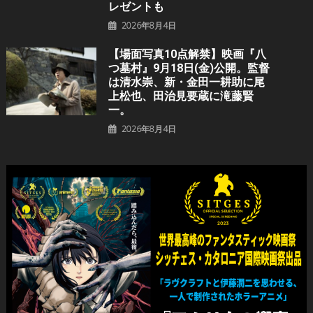
レゼントも
2026年8月4日
【場面写真10点解禁】映画『八
つ墓村』9月18日(金)公開。監督
は清水崇、新・金田一耕助に尾
上松也、田治見要蔵に滝藤賢
一。
2026年8月4日