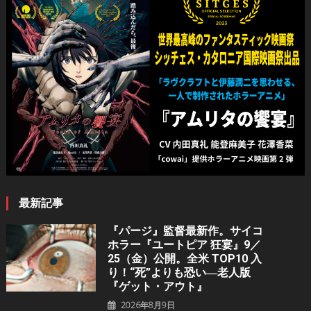
ゲ
ー
シ
ョ
ン
最新記事
『パージ』監督最新作。サイコ
ホラー『ユートピア 狂宴』9／
25（金）公開。全米 TOP10 入
り！“死”よりも恐い―老人版
『ゲット・アウト』
2026年8月9日