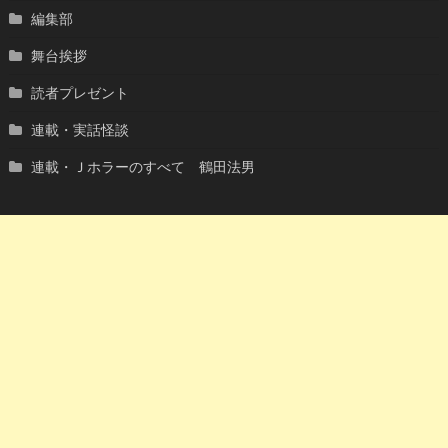
編集部
舞台挨拶
読者プレゼント
連載・実話怪談
連載・Ｊホラーのすべて 鶴田法男