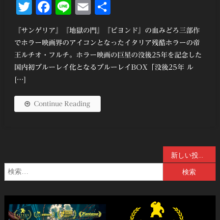
Twitter
Facebook
Line
Email
共
有
『サンゲリア』『地獄の門』『ビヨンド』の血みどろ三部作
でホラー映画界のアイコンとなったイタリア残酷ホラーの帝
王ルチオ・フルチ。ホラー映画の巨星の没後25年を記念した
国内初ブルーレイ化となるブルーレイBOX「没後25年 ル
[…]
Continue Reading
投
新しい投稿
検
稿
索:
ナ
ビ