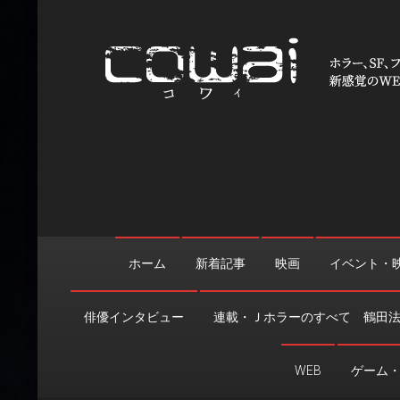
Skip
to
content
WEB映画マガジン「cowai
ホラー、SF、ファンタジーの最新情報＆クリエイティブの舞
ホーム
新着記事
映画
イベント・
俳優インタビュー
連載・Ｊホラーのすべて 鶴田
WEB
ゲーム