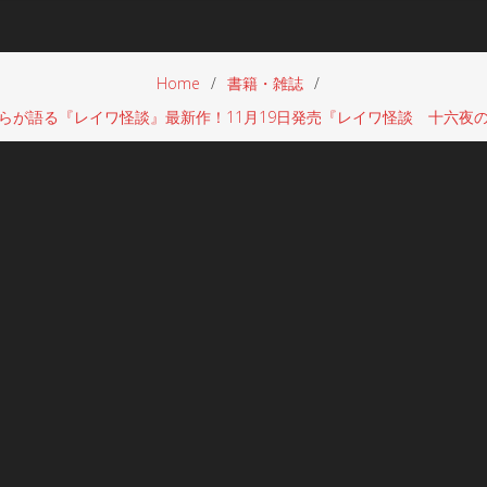
Home
書籍・雑誌
らが語る『レイワ怪談』最新作！11月19日発売『レイワ怪談 十六夜