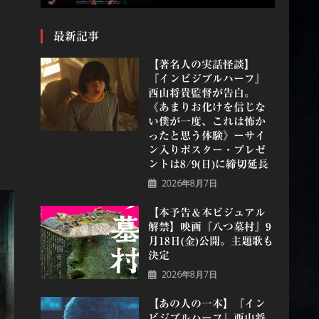
最新記事
【著名人の実話怪談】
『インビジブルハーフ』
⻄⼭将貴監督が告白。
《あまりお化けを信じな
い僕が一度、これは怖か
ったと思う体験》ーサイ
ン入りポスター・プレゼ
ントは8/9(日)に締切延長
2026年8月7日
【本予告＆本ビジュアル
解禁】映画『八つ墓村』9
月18日(金)公開。主題歌も
決定
2026年8月7日
【あの人の一本】『イン
ビジブルハーフ』⻄⼭将