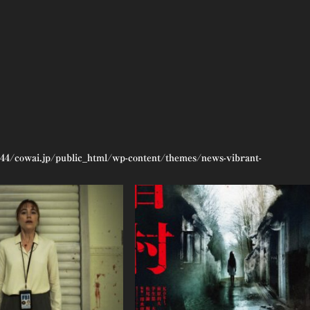
44/cowai.jp/public_html/wp-content/themes/news-vibrant-