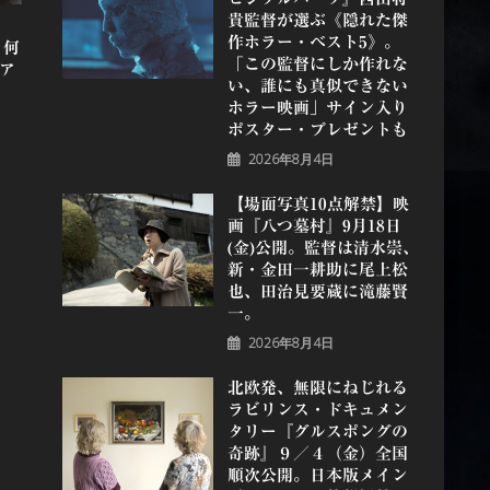
貴監督が選ぶ《隠れた傑
作ホラー・ベスト5》。
！何
「この監督にしか作れな
ア
い、誰にも真似できない
ホラー映画」サイン入り
ポスター・プレゼントも
2026年8月4日
【場面写真10点解禁】映
画『八つ墓村』9月18日
(金)公開。監督は清水崇、
新・金田一耕助に尾上松
也、田治見要蔵に滝藤賢
一。
2026年8月4日
北欧発、無限にねじれる
ラビリンス・ドキュメン
タリー『グルスポングの
奇跡』９／４（金）全国
順次公開。日本版メイン