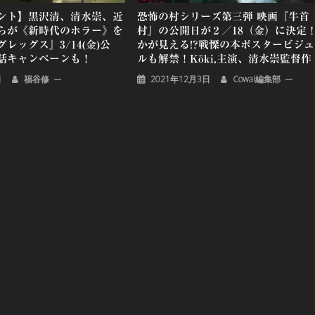
ント】黒沢清、清水崇、近
恐怖の村シリーズ第三弾 映画『牛首
らが《新時代のホラー》を
村』の公開日が２／18（金）に決定
レッグス』3/14(金)公
かが見える!?戦慄の本ポスタービジュ
話キャンペーンも！
ルも解禁！Kōki,主演、清水崇監督作
日
福谷修
2021年12月3日
Cowai編集部