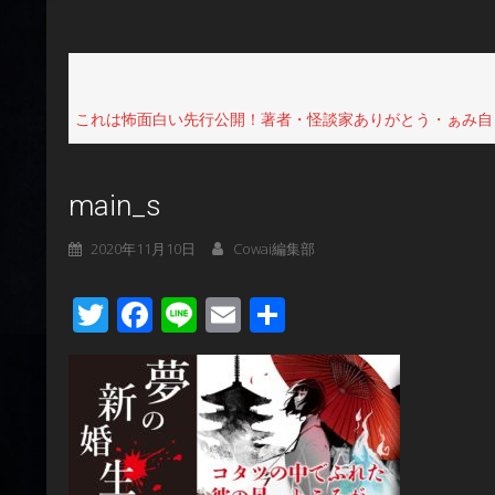
これは怖面白い先行公開！著者・怪談家ありがとう・ぁみ自
main_s
2020年11月10日
Cowai編集部
Twitter
Facebook
Line
Email
共
有