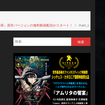
の章』原作バージョンの無料動画配信がスタート！
main_s
検
索: