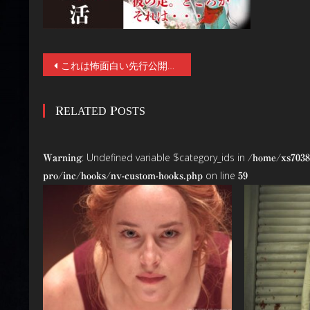
投
これは怖面白い先行公開！著者・怪談家ありがとう・ぁみ自らが語る『レイワ怪談』最新作！11月19日発売『レイワ怪談 十六夜の章』原作バージョンの無料動画配信がスタート！
稿
RELATED POSTS
ナ
ビ
: Undefined variable $category_ids in
Warning
/home/xs7038
ゲ
on line
pro/inc/hooks/nv-custom-hooks.php
59
ー
シ
ョ
ン