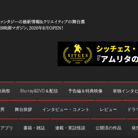
 コワイ」
台裏
映画祭
Blu-ray&DVD＆配信
予告編＆特典映像
単独インタ
法男
舞台挨拶
インタビュー・コメント
レビュー
ドラ
・アプリ
書籍・雑誌
連載・実話怪談
公開済の作品
発売