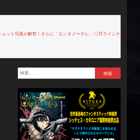
ショット写真が解禁！さらに「エンタメ〜テレ」12月ラインナ
検
索: