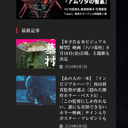
最新記事
【本予告＆本ビジュアル
解禁】映画『八つ墓村』9
月18日(金)公開。主題歌も
決定
2026年8月7日
【あの人の一本】『イン
ビジブルハーフ』⻄⼭将
貴監督が選ぶ《隠れた傑
作ホラー・ベスト5》。
「この監督にしか作れな
い、誰にも真似できない
ホラー映画」サイン入り
ポスター・プレゼントも
2026年8月4日