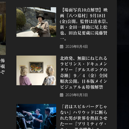
【場面写真10点解禁】映
画『八つ墓村』9月18日
(金)公開。監督は清水崇、
新・金田一耕助に尾上松
也、田治見要蔵に滝藤賢
一。
2026年8月4日
北欧発、無限にねじれる
恐怖
ラビリンス・ドキュメン
が覗
タリー『グルスポングの
勢ぞ
奇跡』９／４（金）全国
順次公開。日本版メイン
ビジュアル＆特報解禁
2026年8月3日
「君はスピルバーグじゃ
ない」ハリウッドに断ら
れた男が世界を熱狂させ
たーー『プリミティヴ・