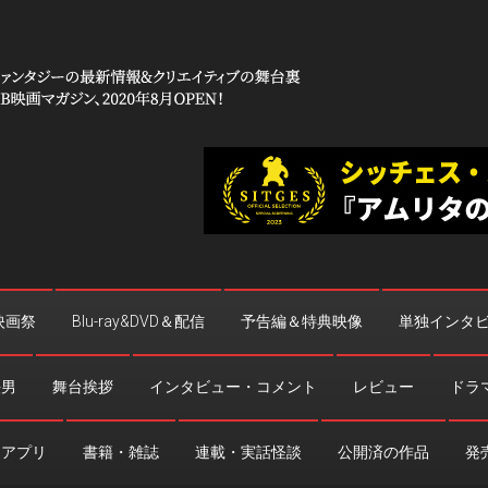
 コワイ」
台裏
映画祭
Blu-ray&DVD＆配信
予告編＆特典映像
単独インタ
法男
舞台挨拶
インタビュー・コメント
レビュー
ドラ
・アプリ
書籍・雑誌
連載・実話怪談
公開済の作品
発売