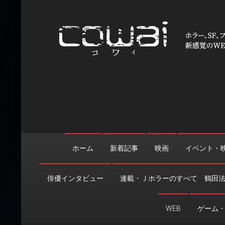
Skip
to
content
WEB映画マガジン「cowai
ホラー、SF、ファンタジーの最新情報＆クリエイティブの舞
ホーム
新着記事
映画
イベント・
俳優インタビュー
連載・Ｊホラーのすべて 鶴田
WEB
ゲーム