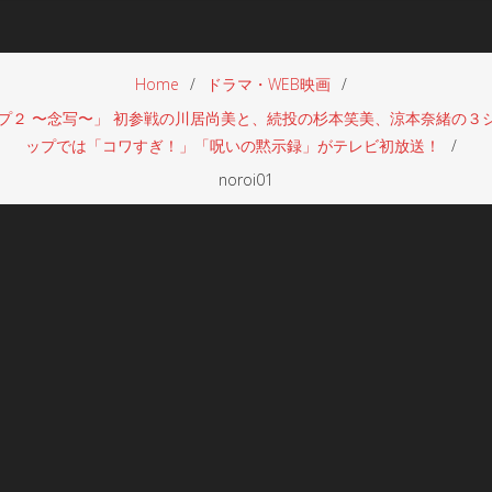
Home
ドラマ・WEB映画
プ２ 〜念写〜」 初参戦の川居尚美と、続投の杉本笑美、涼本奈緒の３
ップでは「コワすぎ！」「呪いの黙示録」がテレビ初放送！
noroi01