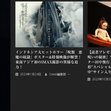
ー
シ
ョ
ン
インドネシア大ヒットホラー『呪餐 悪
【読者プレゼ
魔の奴隷』ポスター&特報映像が解禁！
呪いの秘密』
東南アジア初のIMAX撮影の異様な迫
ター田中俊行
力！
形”スペシャ
中”サイン入
2023年1月24日
Cowai編集部
2023年10月