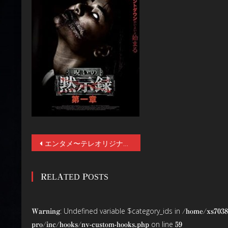
投
エンタメ〜テレオリジナルホラードラマ 「⼼霊マスターテープ２ 〜念写〜」 初参戦の川居尚美と、続投の杉本笑美、涼本奈緒の３ショット写真が解禁！さらに「エンタメ〜テレ」12月ラインナップでは「コワすぎ！」「呪いの黙示録」がテレビ初放送！
稿
RELATED POSTS
ナ
ビ
: Undefined variable $category_ids in
Warning
/home/xs7038
ゲ
on line
pro/inc/hooks/nv-custom-hooks.php
59