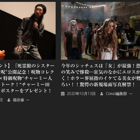
ント】『死霊館のシスター
今年のシッチェスは「女」が最強！
“呪”公開記念！呪物コレク
の笑みで惨殺…狂気のなかにエロス
×特級呪物“チャーミー人
く！ホラー界屈指のイケてる美女が
ルトーク！“チャーミー田
ろい！！驚愕の新規場面写真解禁！
りポスターをプレゼント！
2020年10月13日
Cowai編集部
5日
福谷修