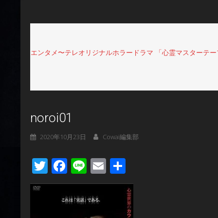
エンタメ〜テレオリジナルホラードラマ 「⼼霊マスターテー
noroi01
2020年10月23日
Cowai編集部
Twitter
Facebook
Line
Email
共
有