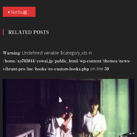
投
Netflix超大作「今際の国のアリス」不穏な空気漂う場面写真が一挙解禁！『アイアムアヒーロー』『キングダム』佐藤信介監督×山﨑賢人＆土屋太鳳Ｗ主演！命を懸けた“げぇむ”を最新VFXでスリリングに描く！
稿
RELATED POSTS
ナ
ビ
: Undefined variable $category_ids in
Warning
ゲ
/home/xs703844/cowai.jp/public_html/wp-content/themes/news-
on line
vibrant-pro/inc/hooks/nv-custom-hooks.php
59
ー
シ
ョ
ン