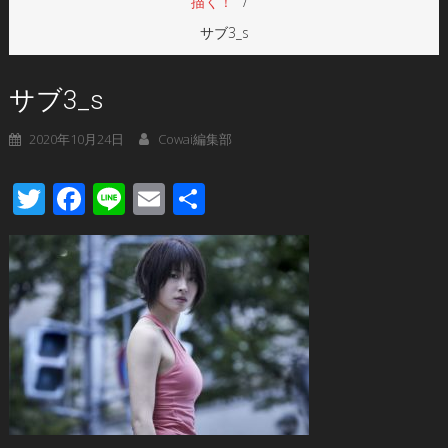
描く！
サブ3_s
サブ3_s
2020年10月24日
Cowai編集部
Twitter
Facebook
Line
Email
共
有