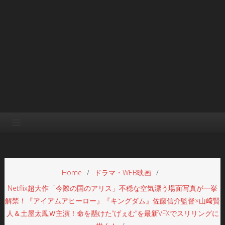
Home
ドラマ・WEB映画
Netflix超大作「今際の国のアリス」不穏な空気漂う場面写真が一挙
解禁！『アイアムアヒーロー』『キングダム』佐藤信介監督×山﨑賢
人＆土屋太鳳Ｗ主演！命を懸けた“げぇむ”を最新VFXでスリリングに