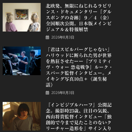
北欧発、無限にねじれるラビリ
ンス・ドキュメンタリー『グル
スポングの奇跡』９／４（金）
全国順次公開。日本版メインビ
ジュアル＆特報解禁
2026年8月3日
「君はスピルバーグじゃない」
ハリウッドに断られた男が世界
を熱狂させたーー『プリミティ
ヴ・ウォー 恐⻯戦争』ルーク・
スパーク監督インタビュー。メ
イキング写真10点＋《誕⽣秘
話》
2026年8月3日
『インビジブルハーフ』公開記
念。撮影時23歳、注目の気鋭、
⻄⼭将貴監督インタビュー「独
創的で今まで見たことのないク
リーチャー造形を」サイン入り