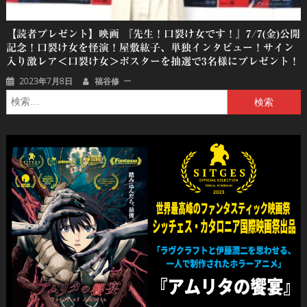
【読者プレゼント】映画 『先生！口裂け女です！』7/7(金)公開
記念！口裂け女を怪演！屋敷紘子、単独インタビュー！サイン
入り激レア＜口裂け女＞ポスターを抽選で3名様にプレゼント！
2023年7月8日
福谷修
検
索: