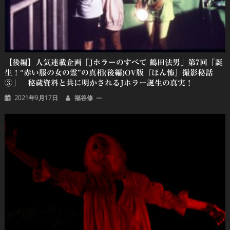
【後編】人気連載企画「Jホラーのすべて 鶴田法男」第7回「誕
生！“赤い服の女の霊”の真相(後編)OV版『ほん怖』撮影秘話
③」 秘蔵資料と共に明かされるJホラー誕生の真実！
2021年9月17日
福谷修