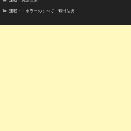
連載・Ｊホラーのすべて 鶴田法男