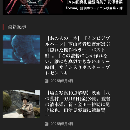
最新記事
【あの人の一本】『インビジブ
ルハーフ』⻄⼭将貴監督が選ぶ
《隠れた傑作ホラー・ベスト
5》。「この監督にしか作れな
い、誰にも真似できないホラー
映画」サイン入りポスター・プ
レゼントも
2026年8月4日
【場面写真10点解禁】映画『八
つ墓村』9月18日(金)公開。監督
は清水崇、新・金田一耕助に尾
上松也、田治見要蔵に滝藤賢
一。
2026年8月4日