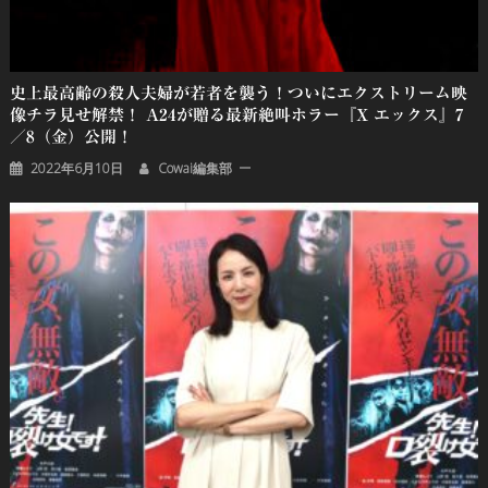
史上最高齢の殺人夫婦が若者を襲う！ついにエクストリーム映
像チラ見せ解禁！ A24が贈る最新絶叫ホラー『X エックス』7
／8（金）公開！
2022年6月10日
Cowai編集部