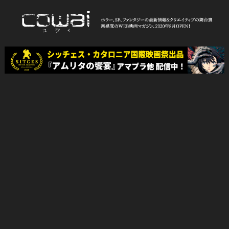
Skip
to
content
WEB映画マガジン「cowai コ
ホラー、SF、ファンタジーの最新情報＆クリエイティブの舞台裏
ワイ」