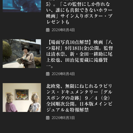
5》。「この監督にしか作れな
い、誰にも真似できないホラー
映画」サイン入りポスター・プ
レゼントも
2026年8月4日
【場面写真10点解禁】映画『八
つ墓村』9月18日(金)公開。監督
は清水崇、新・金田一耕助に尾
上松也、田治見要蔵に滝藤賢
一。
2026年8月4日
北欧発、無限にねじれるラビリ
ンス・ドキュメンタリー『グル
スポングの奇跡』９／４（金）
全国順次公開。日本版メインビ
ジュアル＆特報解禁
2026年8月3日