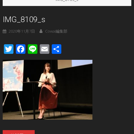
IMG_8109_s
2020年11月7日
Cowai編集部
Twitter
Facebook
Line
Email
共
有