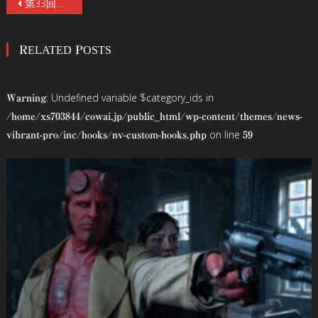
投
第33回東京国際映画祭にてスペシャル・トークライヴ「映画級ドラマ！HBOコンテンツの神髄」開催！話題のドラマ『ラヴクラフトカントリー 恐怖の旅路』を“万物評論家”丸屋九兵衛が徹底解説！
稿
RELATED POSTS
ナ
ビ
: Undefined variable $category_ids in
Warning
ゲ
/home/xs703844/cowai.jp/public_html/wp-content/themes/news-
on line
vibrant-pro/inc/hooks/nv-custom-hooks.php
59
ー
シ
ョ
ン