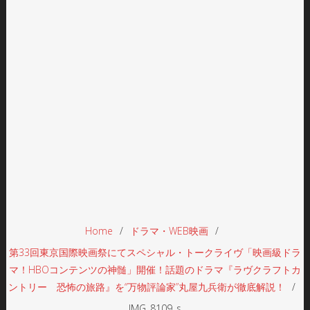
Home
ドラマ・WEB映画
第33回東京国際映画祭にてスペシャル・トークライヴ「映画級ドラ
マ！HBOコンテンツの神髄」開催！話題のドラマ『ラヴクラフトカ
ントリー 恐怖の旅路』を“万物評論家”丸屋九兵衛が徹底解説！
IMG_8109_s