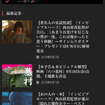
最新記事
【著名人の実話怪談】『インビ
ジブルハーフ』⻄⼭将貴監督が
告白。《あまりお化けを信じな
い僕が一度、これは怖かったと
思う体験》ーサイン入りポスタ
ー・プレゼントは8/9(日)に締切
延長
2026年8月7日
【本予告＆本ビジュアル解禁】
映画『八つ墓村』9月18日(金)公
開。主題歌も決定
2026年8月7日
【あの人の一本】『インビジブ
ルハーフ』⻄⼭将貴監督が選ぶ
《隠れた傑作ホラー・ベスト