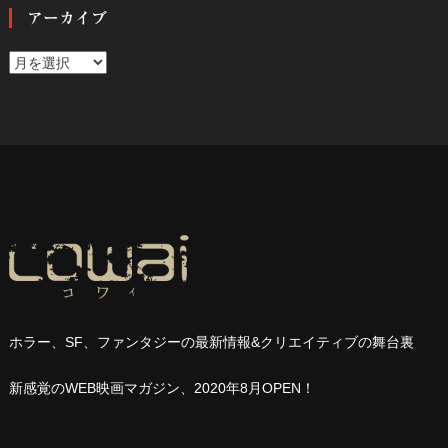
アーカイブ
ア
ー
カ
イ
ブ
ホラー、
SF
、ファンタジーの最新情報
&
クリエイティブの舞台裏
新感覚の
WEB
映画マガジン、
2020
年
8
月
OPEN
！