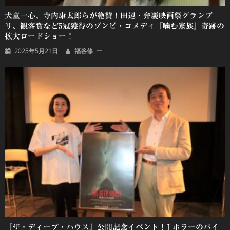
犬童一心、寺内康太郎らが絶賛！田辺・弁慶映画祭グランプ
リ、観客賞など5冠獲得のゾンビ・コメディ『噛む家族』奇跡の
拡大ロードショー！
2025年5月21日
福谷修
『ザ・ディープ・ハウス』公開記念イベント！J ホラーのパイ