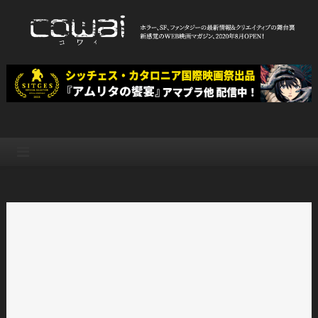
Skip
to
content
WEB映画マガジン「cowai コ
ホラー、SF、ファンタジーの最新情報＆クリエイティブの舞台裏
ワイ」