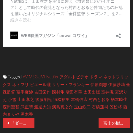
Tagged
AV
MEGUMI
Netflix
アダルトビデオ
ドラマ
ネットフリッ
クス
ネトフリ
ピエール瀧
リリー・フランキー
伊原剛志
伊藤沙莉
全
裸監督
冨手麻妙
吉田栄作
國村隼
増田有華
太田出版
室井滋
宮沢り
え
小雪
山田孝之
後藤剛範
恒松祐里
本橋信宏
村西とおる
柄本時生
森田望智
武正晴
渡辺大知
満島真之介
玉山鉄二
石橋蓮司
笠松将
西
内まりや
黒木香
投
『ダークナイト』『インターステラー』の脚本J・ノーランが手掛ける今年最注目のSFサスペンス超大作『レミニセンス』9／17公開！US予告編解禁！主演のヒュー・ジャックマンのコメントあり。
富士の樹海で、田中俊行、早瀬康広、深津さくら、吉田悠軌の人気怪談師が最恐実話怪談会を怪催！新オカルト番組「樹怪談」６／19、ファミリー劇場CLUBにて配信！出演陣コメントと恐怖感満載の予告映像が到着！