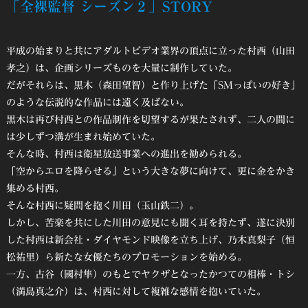
「全裸監督 シーズン２」STORY
平成の始まりと共にアダルトビデオ業界の頂点に立った村西（山田
孝之）は、企画シリーズものを大量に制作していた。
だがそれらは、黒木（森田望智）と作り上げた「SMっぽいの好き」
のような伝説的な作品には遠く及ばない。
黒木は再び村西との作品制作を切望するが果たされず、二人の間に
は少しずつ溝が生まれ始めていた。
そんな時、村西は衛星放送事業への進出を勧められる。
「空からエロを降らせる」という大きな夢に向けて、更に金をかき
集める村西。
そんな村西に疑問を抱く川田（玉山鉄二）。
しかし、苦楽を共にした川田の意見にも聞く耳を持たず、遂に決別
した村西は新会社・ダイヤモンド映像を立ち上げ、乃木真梨子（恒
松祐里）ら新たな女優たちのプロモーションを始める。
一方、古谷（國村隼）のもとでヤクザとなったかつての相棒・トシ
（満島真之介）は、村西に対して複雑な感情を抱いていた。