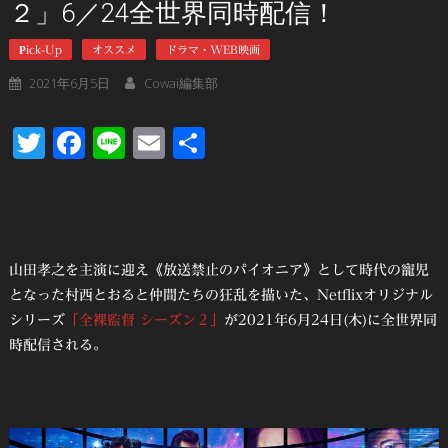
２」6／24全世界同時配信！
Pick-Up
オススメ
ドラマ・WEB映画
2021年6月5日
Cowai編集部
Twitter
Facebook
Line
Email
共
有
山田孝之を主演に迎え《放送禁止のパイオニア》として時代の寵児
となった村西とおると仲間たちの狂乱を描いた、Netflixオリジナル
シリーズ
「全裸監督 シーズン２」
が2021年6月24日(木)に全世界同
時配信される。