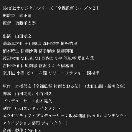
Netflixオリジナルシリーズ「全裸監督 シーズン２」
総監督：武正晴
監督：後藤孝太郎
出演：山田孝之
満島真之介 玉山鉄二 森田望智 恒松祐里
柄本時生 伊藤沙莉 冨手麻妙 後藤剛範
渡辺大知 MEGUMI 西内まりや 笠松将 増田有華
吉田栄作 伊原剛志 宮沢りえ 石橋蓮司
室井滋 小雪 ピエール瀧 リリー・フランキー 國村隼
原作：本橋信宏「全裸監督 村西とおる伝」（太田出版・新潮文庫）
脚本：山田能龍、小寺和久
プロデューサー：山本晃久
制作：C&Iエンタテインメント
エクゼクティブ・プロデューサー：坂本和隆 (Netflix コンテンツ・
アクイジション部門 ディレクター)
企画・製作：Netflix