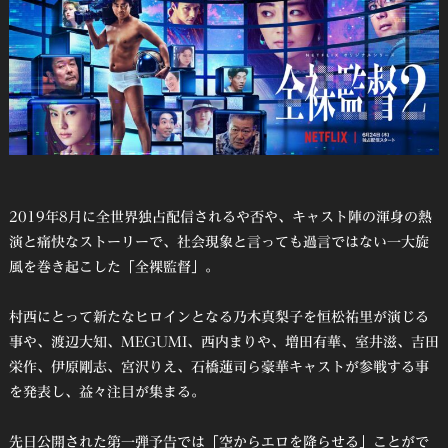
2019年8月に全世界独占配信されるや否や、キャスト陣の渾身の熱
演と痛快なストーリーで、社会現象と言っても過言ではない一大旋
風を巻き起こした「全裸監督」。
村西にとって新たなヒロインとなる乃木真梨子を恒松祐里が演じる
事や、渡辺大知、MEGUMI、西内まりや、増田有華、室井滋、吉田
栄作、伊原剛志、宮沢りえ、石橋蓮司ら豪華キャストが参戦する事
を発表し、益々注目が集まる。
先日公開された第一弾予告では「空からエロを降らせる」ことがで