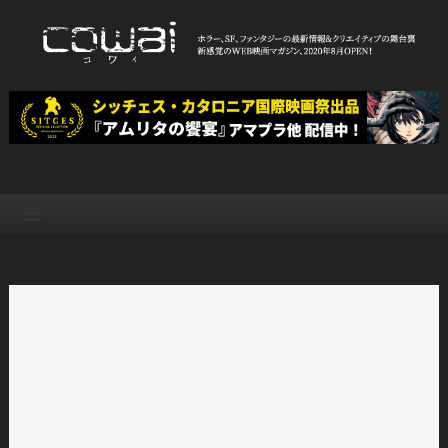
Skip
to
content
WEB映画マガジン「cowai コ
ホラー、SF、ファンタジーの最新情報＆クリエイティブの舞台裏
ワイ」