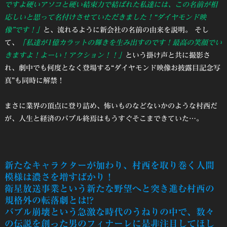
ですよ硬いアソコと硬い結束力で結ばれた私達には、この名前が相
応しいと思って名付けさせていただきました！“ダイヤモンド映
像”です！」
と、流れるように新会社の名前の由来を説明。 そし
て、
「私達が1億カラットの輝きを生み出すのです！最高の笑顔でい
きますよ！よーい！アクション！！」
という掛け声と共に撮影さ
れ、劇中でも何度となく登場する“ダイヤモンド映像お披露目記念写
真”も同時に解禁！
まさに業界の頂点に登り詰め、怖いものなどないかのような村西だ
が、人生と経済のバブル終焉はもうすぐそこまできていた…。
新たなキャラクターが加わり、村西を取り巻く人間
模様は濃さを増すばかり！
衛星放送事業という新たな野望へと突き進む村西の
規格外の転落劇とは!?
バブル崩壊という急激な時代のうねりの中で、数々
の伝説を創った男のフィナーレに是非注目してほし