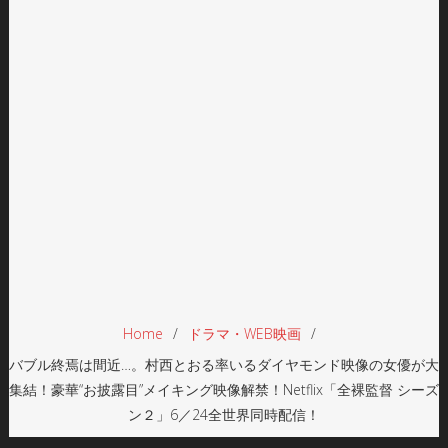
Home
ドラマ・WEB映画
バブル終焉は間近…。村西とおる率いるダイヤモンド映像の女優が大
集結！豪華“お披露目”メイキング映像解禁！Netflix「全裸監督 シーズ
ン２」6／24全世界同時配信！