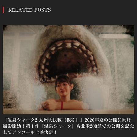
稿
RELATED POSTS
ナ
ビ
ゲ
ー
シ
ョ
ン
『温泉シャーク2 九州大決戦（仮称）』2026年夏の公開に向け
撮影開始！第１作『温泉シャーク』も北米200館での公開を記念
してアンコール上映決定！