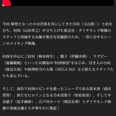
今回 解禁となったのは苦楽を共にしてきた川田（玉山鉄二）と袂を
分ち、村西（山田孝之）が立ち上げた新会社・ダイヤモンド映像の
スタッフと所属する女優が集合写真撮影のため、一堂に会するシー
ンのメイキング映像。
村西を中心に三田村（柄本時生）、順子（伊藤沙莉）、ラグビー
（後藤剛範）といったお馴染み“村西軍団”をはじめ、付き人の小向
（渡辺大知）や経理担当の大場（MEGUMI）など新たなスタッフた
ちも並んでいる。
そして、前作で村西のピンチを救ったミューズである黒木香（森田
望智）、新たなヒロインとなる乃木真梨子（恒松祐里）、そしてや
奈緒子（冨手麻妙）、江戸川ローマ（増田有華）らダイヤモンド映
像の専属女優たちが華やかに集結！