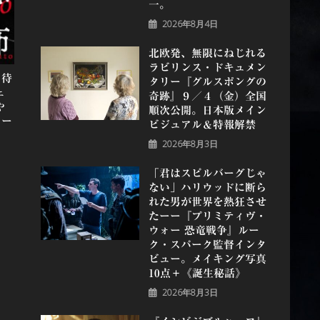
一。
2026年8月4日
北欧発、無限にねじれる
ラビリンス・ドキュメン
、待
タリー『グルスポングの
ェ
奇跡』９／４（金）全国
や
順次公開。日本版メイン
ラー
ビジュアル＆特報解禁
2026年8月3日
「君はスピルバーグじゃ
ない」ハリウッドに断ら
れた男が世界を熱狂させ
たーー『プリミティヴ・
ウォー 恐⻯戦争』ルー
ク・スパーク監督インタ
ビュー。メイキング写真
10点＋《誕⽣秘話》
2026年8月3日