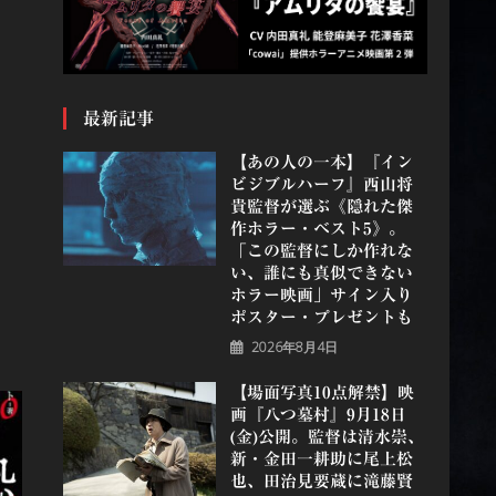
最新記事
【あの人の一本】『イン
ビジブルハーフ』⻄⼭将
貴監督が選ぶ《隠れた傑
作ホラー・ベスト5》。
「この監督にしか作れな
い、誰にも真似できない
ホラー映画」サイン入り
ポスター・プレゼントも
2026年8月4日
【場面写真10点解禁】映
画『八つ墓村』9月18日
(金)公開。監督は清水崇、
新・金田一耕助に尾上松
也、田治見要蔵に滝藤賢