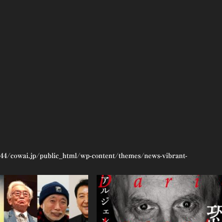
44/cowai.jp/public_html/wp-content/themes/news-vibrant-