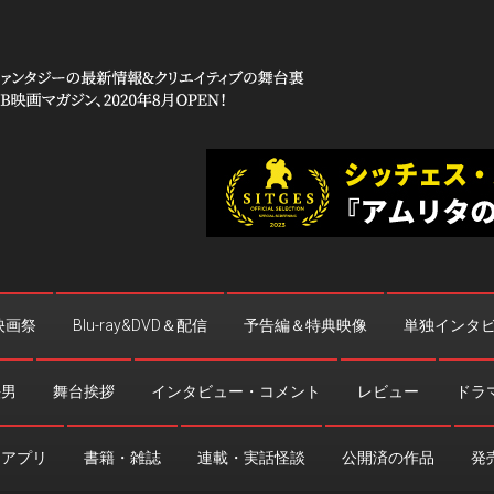
 コワイ」
台裏
映画祭
Blu-ray&DVD＆配信
予告編＆特典映像
単独インタ
法男
舞台挨拶
インタビュー・コメント
レビュー
ドラ
・アプリ
書籍・雑誌
連載・実話怪談
公開済の作品
発売