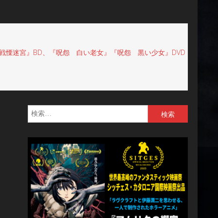
『戦慄迷宮』BD、『呪怨 白い老女』『呪怨 黒い少女』DVD
検
索: