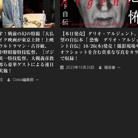
す！戦前の幻の特撮『大仏
【本日発売】ダリオ・アルジェント
イク映画が東京上陸！上映
望の自伝本『 恐怖 ダリオ・アルジ
ウルトラマン・古谷敏、
ント自伝』10/26(木)発売！撮影現場
中野昭慶特技監督、『ゴジ
オフショットを含む貴重な写真をカ
田英一特技監督、大槻義彦教
で収録！
郎ら豪華ゲストによる連日
2023年10月26日
福谷修
実施！
5日
Cowai編集部