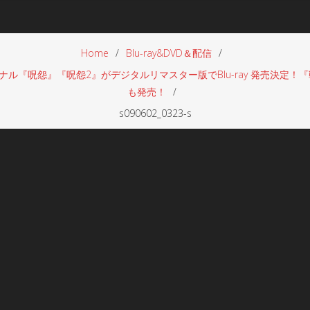
Home
Blu-ray&DVD＆配信
『呪怨』『呪怨2』がデジタルリマスター版でBlu-ray 発売決定！
も発売！
s090602_0323-s