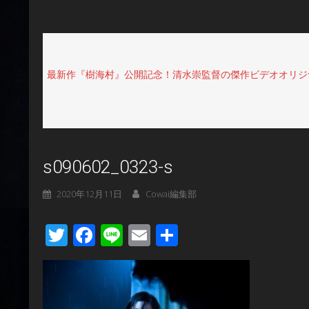
最新作『樹海村』公開記念！清水崇監督の傑作ビデオオリジナル
s090602_0323-s
2020年12月11日
Cowai編集部
Twitter
Facebook
Line
Email
共
有