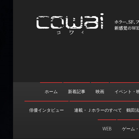
Skip
to
content
WEB映画マガジン「cowai
ホラー、SF、ファンタジーの最新情報＆クリエイティブの舞
ホーム
新着記事
映画
イベント・
俳優インタビュー
連載・Ｊホラーのすべて 鶴田
WEB
ゲーム