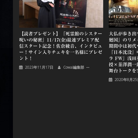
ョ
ン
【読者プレゼント】『死霊館のシスター
大仏が歩き出
呪いの秘密』11/17(金)最速プレミア配
廻国』のリメ
信スタート記念！佐倉綾音、インタビュ
期間中は初代
ー！サイン入りチェキを一名様にプレゼ
『日本沈没』
ント！
ラ FW』浅
授×韮澤潤一
2023年11月17日
Cowai編集部
舞台トークを
2020年8月2