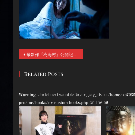
投
最新作『樹海村』公開記念！清水崇監督の傑作ビデオオリジナル『呪怨』『呪怨2』がデジタルリマスター版でBlu-ray 発売決定！『戦慄迷宮』BD、『呪怨 白い老女』『呪怨 黒い少女』DVDも発売！
稿
RELATED POSTS
ナ
ビ
: Undefined variable $category_ids in
Warning
/home/xs7038
ゲ
on line
pro/inc/hooks/nv-custom-hooks.php
59
ー
シ