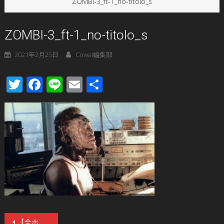
ZOMBI-3_ft-1_no-titolo_s
ZOMBI-3_ft-1_no-titolo_s
2021年2月25日
Cowai編集部
Twitter
Facebook
Line
Email
共
有
投
【全ホラー映画マニア垂涎】イタリア残酷ホラーの帝王ルチオ・フルチ没後25年を記念した国内初ブルーレイ化となるブルーレイBOX「ルチオ・フルチ大百科」が、第Ⅰ期「晩期編」6月16日（水）、第Ⅱ期「爛熟期編」9月15日（水）に発売！