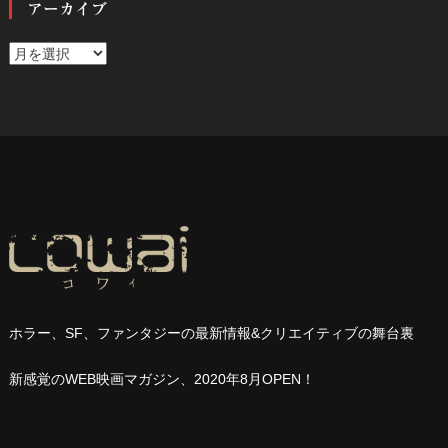
アーカイブ
ア
ー
カ
イ
ブ
ホラー、
SF
、ファンタジーの最新情報
&
クリエイティブの舞台裏
新感覚の
WEB
映画マガジン、
2020
年
8
月
OPEN
！