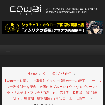
Skip
to
content
WEB映画マガジン「cowai コ
ホラー、SF、ファンタジーの最新情報＆クリエイティブの舞台裏
ワイ」
Home
Blu-ray&DVD＆配信
【全ホラー映画マニア垂涎】イタリア残酷ホラーの帝王ルチオ・フ
ルチ没後25年を記念した国内初ブルーレイ化となるブルーレイ
BOX「ルチオ・フルチ大百科」が、第Ⅰ期「晩期編」6月16日
（水）、第Ⅱ期「爛熟期編」9月15日（水）に発売！