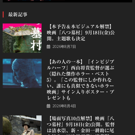
最新記事
【本予告＆本ビジュアル解禁】
映画『八つ墓村』9月18日(金)公
開。主題歌も決定
2026年8月7日
【あの人の一本】『インビジブ
ルハーフ』⻄⼭将貴監督が選ぶ
《隠れた傑作ホラー・ベスト
5》。「この監督にしか作れな
い、誰にも真似できないホラー
映画」サイン入りポスター・プ
レゼントも
2026年8月4日
【場面写真10点解禁】映画『八
つ墓村』9月18日(金)公開。監督
は清水崇、新・金田一耕助に尾