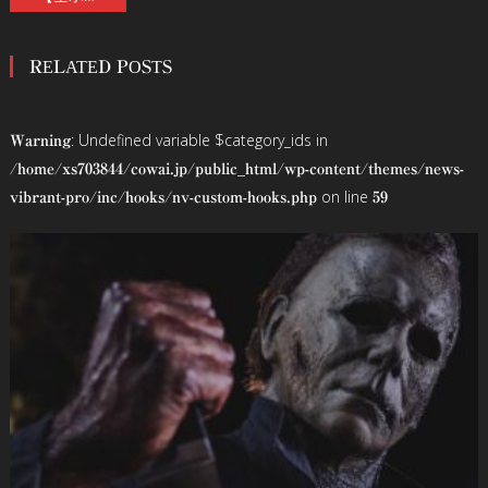
稿
RELATED POSTS
ナ
ビ
: Undefined variable $category_ids in
Warning
ゲ
/home/xs703844/cowai.jp/public_html/wp-content/themes/news-
on line
vibrant-pro/inc/hooks/nv-custom-hooks.php
59
ー
シ
ョ
ン