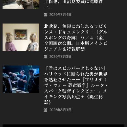
上松也、田治見要蔵に滝藤賢
一。
2026年8月4日
北欧発、無限にねじれるラビリ
ンス・ドキュメンタリー『グル
スポングの奇跡』９／４（金）
全国順次公開。日本版メインビ
ジュアル＆特報解禁
2026年8月3日
「君はスピルバーグじゃない」
ハリウッドに断られた男が世界
を熱狂させたーー『プリミティ
ヴ・ウォー 恐⻯戦争』ルーク・
スパーク監督インタビュー。メ
イキング写真10点＋《誕⽣秘
話》
2026年8月3日