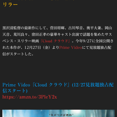
リラー
黒沢清監督の最新作にして、菅田将暉、古川琴音、奥平大兼、岡山
天音、荒川良々、窪田正孝の豪華キャスト出演で話題を集めたサス
ペンス・スリラー映画
『Cloud クラウド』
。今年9/27に全国公開さ
れた本作が、12月27日（金）より
Prime Video
にて見放題独占配
信がスタートした。
Prime Video
『Cloud クラウド』
(12/27見放題独占配
信スタート)
https://amzn.to/3PleY2x