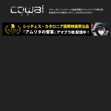
Skip
to
content
WEB映画マガジン「cowai コ
ホラー、SF、ファンタジーの最新情報＆クリエイティブの舞台裏
ワイ」