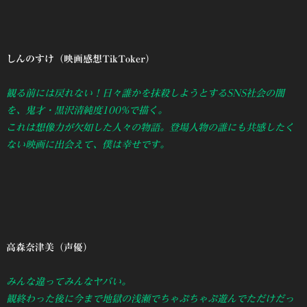
しんのすけ（映画感想TikToker）
観る前には戻れない！日々誰かを抹殺しようとするSNS社会の闇
を、鬼才・黒沢清純度100%で描く。
これは想像力が欠如した人々の物語。登場人物の誰にも共感したく
ない映画に出会えて、僕は幸せです。
高森奈津美（声優）
みんな違ってみんなヤバい。
観終わった後に今まで地獄の浅瀬でちゃぷちゃぷ遊んでただけだっ