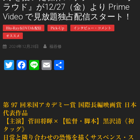
ラウド』が12/27（金）より Prime
Video で見放題独占配信スタート！
Blu-Ray&DVD＆配信
Pick-Up
インタビュー・コメント
オススメ
2024年12月28日
福谷修
Twitter
Facebook
Line
Email
共
有
第 97 回米国アカデミー賞 国際長編映画賞 日本
代表作品
【主演】菅田将暉×【監督・脚本】黒沢清《初
タッグ》
日常と隣り合わせの恐怖を描くサスペンス・ス