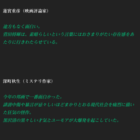
蓮實重彦（映画評論家）
途方もなく面白い。
菅田将暉は、素晴らしいという言葉にはおさまりがたい存在感をあ
たりに行きわたらせている。
深町秋生（ミステリ作家）
今年の邦画で一番面白かった。
誹謗中傷や暴言が忌々しいほどまかりとおる現代社会を痛烈に描い
た狂気の怪作。
黒沢清の黒々しい才気とユーモアが大爆発を起こしていた。