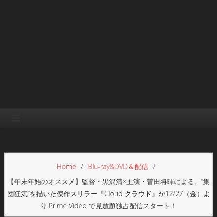
Home
Blu-ray&DVD＆配信
【年末年始のオススメ】監督・黒沢清×主演・菅田将暉による、“集
団狂気”を描いた傑作スリラー『Cloud クラウド』が12/27（金）よ
り Prime Video で見放題独占配信スタート！