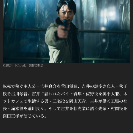
©2024 「Cloud」 製作委員会
転売で稼ぐ主人公・吉井良介を菅田将暉、吉井の謎多き恋人・秋子
役を古川琴音、吉井に雇われたバイト青年・佐野役を奥平大兼、ネ
ットカフェで生活する男・三宅役を岡山天音、吉井が働く工場の社
長・滝本役を荒川良々、そして吉井を転売業に誘う先輩・村岡役を
窪田正孝が演じている。