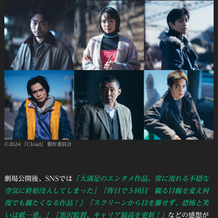
©2024 「Cloud」 製作委員会
劇場公開後、SNSでは
「大満足のエンタメ作品。常に流れる不穏な
空気に終始没入してしまった」「昨日で５回目 観る目線を変え何
度でも観たくなる作品！」「スクリーンから目を離せず、恐怖と笑
いは紙一重。」「黒沢監督、キャリア最高を更新！」
などの感想が