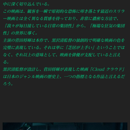
中に深く切り込んでいる。
この映画は、観客を一瞬で原初的な恐怖に叩き落とす最近のスリラ
ー映画とは全く異なる質感を持っており、非常に濃密な方法で、
「我々が毎日接している日常の集団性」から、「極端な狂気の集団
性」の世界に導く。
主演の菅田将暉は本作で、黒沢清監督の独創的で明確な映画の色を
完璧に表現している。それは単に「芝居が上手い」ということでは
なく、それ以上の意味として、映画を俳優が支配していると言え
る。
黒沢清監督が設計し、菅田将暉が表現した映画「Cloud クラウド」
は日本のジャンル映画の歴史上、一つの指標となる作品と言えるだ
ろう。