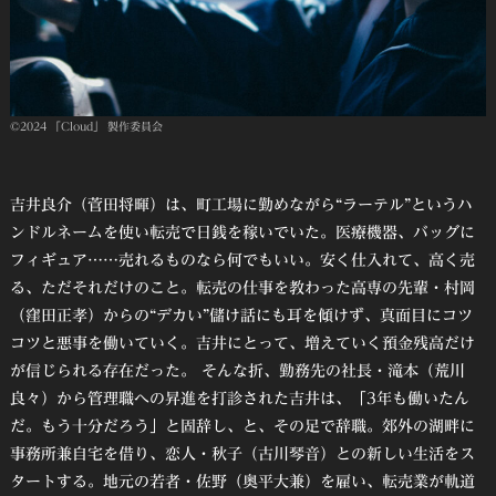
©2024 「Cloud」 製作委員会
吉井良介（菅田将暉）は、町工場に勤めながら“ラーテル”というハ
ンドルネームを使い転売で日銭を稼いでいた。医療機器、バッグに
フィギュア……売れるものなら何でもいい。安く仕入れて、高く売
る、ただそれだけのこと。転売の仕事を教わった高専の先輩・村岡
（窪田正孝）からの“デカい”儲け話にも耳を傾けず、真面目にコツ
コツと悪事を働いていく。吉井にとって、増えていく預金残高だけ
が信じられる存在だった。 そんな折、勤務先の社長・滝本（荒川
良々）から管理職への昇進を打診された吉井は、「3年も働いたん
だ。もう十分だろう」と固辞し、と、その足で辞職。郊外の湖畔に
事務所兼自宅を借り、恋人・秋子（古川琴音）との新しい生活をス
タートする。地元の若者・佐野（奥平大兼）を雇い、転売業が軌道