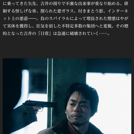
に乗ってきた矢先、吉井の周りで不審な出来事が重なり始める。徘
徊する怪しげな車、割られた窓ガラス、付きまとう影、インターネ
ット上の悪意――。負のスパイラルによって増長された憎悪はやが
て実体を獲得し、狂気を宿した不特定多数の集団へと変貌。その標
的となった吉井の「日常」は急速に破壊されていく……。