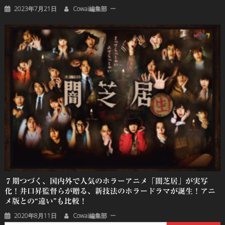
2023年7月21日
Cowai編集部
７期つづく、国内外で人気のホラーアニメ「闇芝居」が実写
化！井口昇監督らが贈る、新技法のホラードラマが誕生！アニ
メ版との“違い”も比較！
2020年8月11日
Cowai編集部