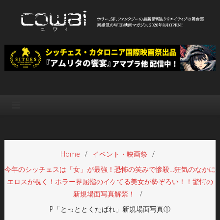
Skip
to
content
WEB映画マガジン「cowai コ
ホラー、SF、ファンタジーの最新情報＆クリエイティブの舞台裏
ワイ」
Home
イベント・映画祭
今年のシッチェスは「女」が最強！恐怖の笑みで惨殺…狂気のなかに
エロスが覗く！ホラー界屈指のイケてる美女が勢ぞろい！！驚愕の
新規場面写真解禁！
P「とっととくたばれ」新規場面写真①