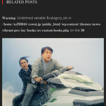
RELATED POSTS
ナ
ビ
: Undefined variable $category_ids in
Warning
ゲ
/home/xs703844/cowai.jp/public_html/wp-content/themes/news-
on line
vibrant-pro/inc/hooks/nv-custom-hooks.php
59
ー
シ
ョ
ン