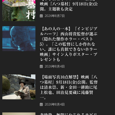
映画『八つ墓村』9月18日(金)公
開。主題歌も決定
2026年8月7日
【あの人の一本】『インビジブ
ルハーフ』⻄⼭将貴監督が選ぶ
《隠れた傑作ホラー・ベスト
5》。「この監督にしか作れな
い、誰にも真似できないホラー
映画」サイン入りポスター・プ
レゼントも
2026年8月4日
【場面写真10点解禁】映画『八
つ墓村』9月18日(金)公開。監督
は清水崇、新・金田一耕助に尾
上松也、田治見要蔵に滝藤賢
一。
2026年8月4日
北欧発、無限にねじれるラビリ