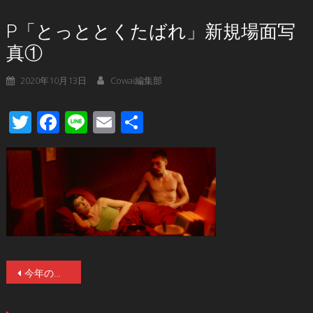
P「とっととくたばれ」新規場面写
真①
2020年10月13日
Cowai編集部
Twitter
Facebook
Line
Email
共
有
投
今年のシッチェスは「女」が最強！恐怖の笑みで惨殺…狂気のなかにエロスが覗く！ホラー界屈指のイケてる美女が勢ぞろい！！驚愕の新規場面写真解禁！
稿