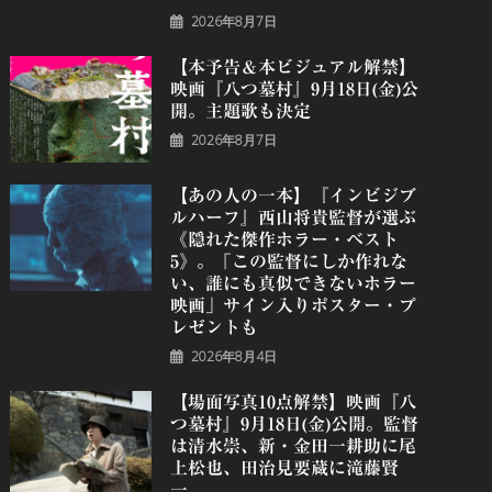
2026年8月7日
【本予告＆本ビジュアル解禁】
映画『八つ墓村』9月18日(金)公
開。主題歌も決定
2026年8月7日
【あの人の一本】『インビジブ
ルハーフ』⻄⼭将貴監督が選ぶ
《隠れた傑作ホラー・ベスト
5》。「この監督にしか作れな
い、誰にも真似できないホラー
映画」サイン入りポスター・プ
レゼントも
2026年8月4日
【場面写真10点解禁】映画『八
つ墓村』9月18日(金)公開。監督
は清水崇、新・金田一耕助に尾
上松也、田治見要蔵に滝藤賢
一。