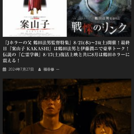
『Jホラーの父 鶴田法男監督特集』8/21(水)～24(土)開催！最終
日『案山子 KAKASHI』は鶴田法男と伊藤潤ニで豪華トーク！
伝説の『亡霊学級』8/17(土)復活上映と共に8月は鶴田ホラーに
震える！
2024年7月27日
福谷修