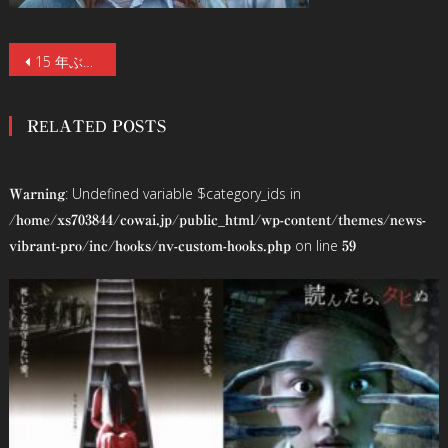
投
15 年ぶりにスクリーン復活！ 故シド・ヘイグ＆ダニー・トレホ！『マーダー・ライド・ショー』シリーズ最新作に名悪役たちが出演！『スリー・フロム・ヘル』新規場面写真解禁
稿
RELATED POSTS
ナ
ビ
: Undefined variable $category_ids in
Warning
ゲ
/home/xs703844/cowai.jp/public_html/wp-content/themes/news-
on line
vibrant-pro/inc/hooks/nv-custom-hooks.php
59
ー
シ
ョ
ン