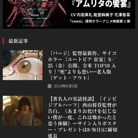
最新記事
『パージ』監督最新作。サイコ
ホラー『ユートピア 狂宴』9／
25（金）公開。全米 TOP10 入
り！“死”よりも恐い―老人版
『ゲット・アウト』
2026年8月9日
【著名人の実話怪談】『インビ
ジブルハーフ』⻄⼭将貴監督が
告白。《あまりお化けを信じな
い僕が一度、これは怖かったと
思う体験》ーサイン入りポスタ
ー・プレゼントは8/9(日)に締切
延長