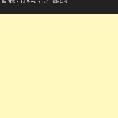
連載・Ｊホラーのすべて 鶴田法男