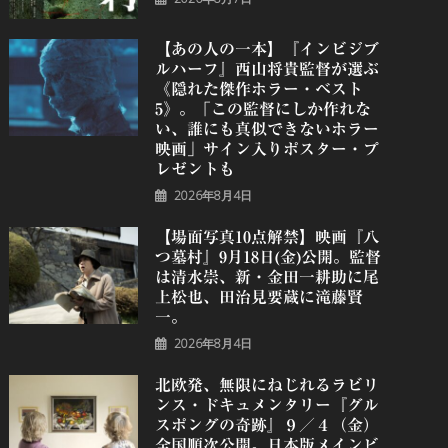
【あの人の一本】『インビジブ
ルハーフ』⻄⼭将貴監督が選ぶ
《隠れた傑作ホラー・ベスト
5》。「この監督にしか作れな
い、誰にも真似できないホラー
映画」サイン入りポスター・プ
レゼントも
2026年8月4日
【場面写真10点解禁】映画『八
つ墓村』9月18日(金)公開。監督
は清水崇、新・金田一耕助に尾
上松也、田治見要蔵に滝藤賢
一。
2026年8月4日
北欧発、無限にねじれるラビリ
ンス・ドキュメンタリー『グル
スポングの奇跡』９／４（金）
全国順次公開。日本版メインビ