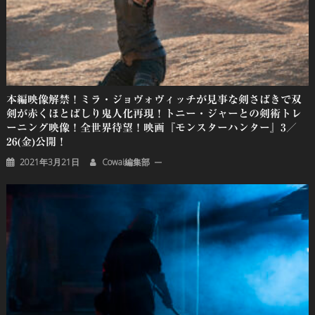
本編映像解禁！ミラ・ジョヴォヴィッチが見事な剣さばきで双
剣が赤くほとばしり鬼人化再現！トニー・ジャーとの剣術トレ
ーニング映像！全世界待望！映画『モンスターハンター』3／
26(金)公開！
2021年3月21日
Cowai編集部