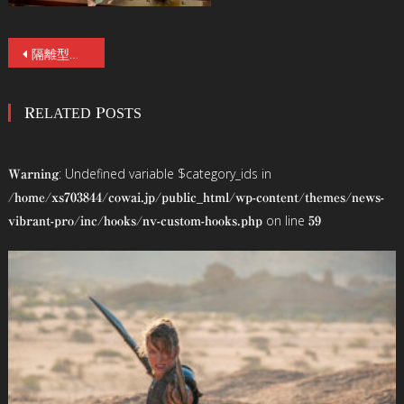
投
隔離型お化け屋敷「スミッコゴロシ」驚愕話題沸騰！商店街に病院コンセプトホラーカフェバー出現！Go to ハロウィーン
稿
RELATED POSTS
ナ
ビ
: Undefined variable $category_ids in
Warning
ゲ
/home/xs703844/cowai.jp/public_html/wp-content/themes/news-
on line
vibrant-pro/inc/hooks/nv-custom-hooks.php
59
ー
シ
ョ
ン