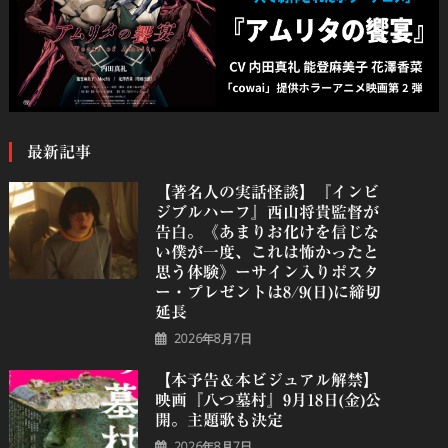
最新記事
【著名人の実話怪談】『インビ
ジブルハーフ』⻄⼭将貴監督が
告白。《あまりお化けを信じな
い僕が一度、これは怖かったと
思う体験》ーサイン入りポスタ
ー・プレゼントは8/9(日)に締切
延長
2026年8月7日
【本予告＆本ビジュアル解禁】
映画『八つ墓村』9月18日(金)公
開。主題歌も決定
2026年8月7日