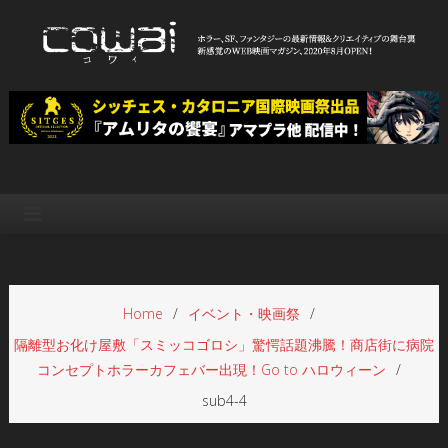
Skip
to
content
WEB映画マガジン「cowai コ
ホラー、SF、ファンタジーの最新情報＆クリエイティブの舞台裏
ワイ」
Home
イベント・映画祭
隔離型お化け屋敷「スミッコゴロシ」驚愕話題沸騰！商店街に病院
コンセプトホラーカフェバー出現！Go to ハロウィーン
sub4-4