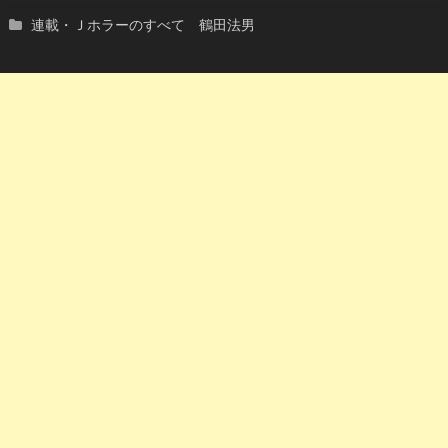
連載・Ｊホラーのすべて 鶴田法男