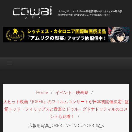
Skip
to
content
WEB映画マガジン「cowai コ
ホラー、SF、ファンタジーの最新情報＆クリエイティブの舞台裏
ワイ」
Home
イベント・映画祭
大ヒット映画『JOKER』のフィルムコンサートが日本初開催決定!! 監
督トッド・フィリップスと音楽ヒドゥル・グドナドッティルのコメ
ントも到着！
広報用写真_JOKER-LIVE-IN-CONCERT縦_s