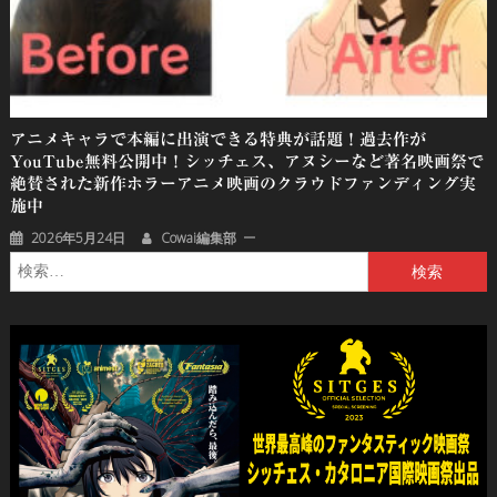
アニメキャラで本編に出演できる特典が話題！過去作が
YouTube無料公開中！シッチェス、アヌシーなど著名映画祭で
絶賛された新作ホラーアニメ映画のクラウドファンディング実
施中
2026年5月24日
Cowai編集部
検
索: