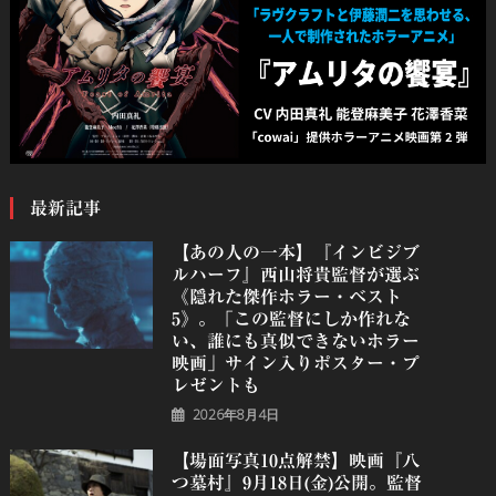
最新記事
【あの人の一本】『インビジブ
ルハーフ』⻄⼭将貴監督が選ぶ
《隠れた傑作ホラー・ベスト
5》。「この監督にしか作れな
い、誰にも真似できないホラー
映画」サイン入りポスター・プ
レゼントも
2026年8月4日
【場面写真10点解禁】映画『八
つ墓村』9月18日(金)公開。監督