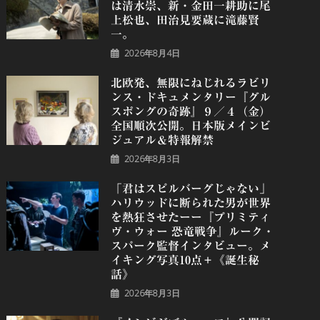
は清水崇、新・金田一耕助に尾
上松也、田治見要蔵に滝藤賢
一。
2026年8月4日
北欧発、無限にねじれるラビリ
ンス・ドキュメンタリー『グル
スポングの奇跡』９／４（金）
全国順次公開。日本版メインビ
ジュアル＆特報解禁
2026年8月3日
「君はスピルバーグじゃない」
ハリウッドに断られた男が世界
を熱狂させたーー『プリミティ
ヴ・ウォー 恐⻯戦争』ルーク・
スパーク監督インタビュー。メ
イキング写真10点＋《誕⽣秘
話》
2026年8月3日