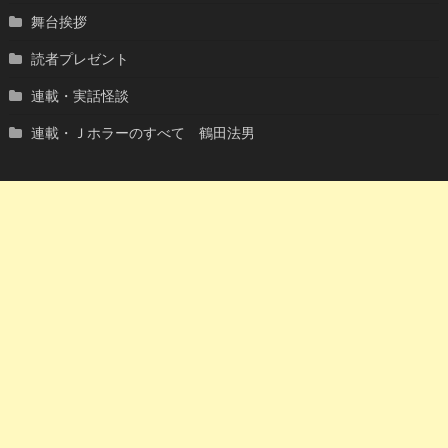
舞台挨拶
読者プレゼント
連載・実話怪談
連載・Ｊホラーのすべて 鶴田法男