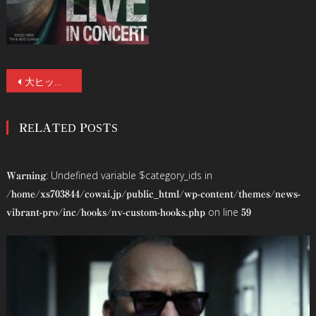
投
大ヒット映画『JOKER』のフィルムコンサートが日本初開催決定!! 監督トッド・フィリップスと音楽ヒドゥル・グドナドッティルのコメントも到着！
稿
RELATED POSTS
ナ
ビ
: Undefined variable $category_ids in
Warning
ゲ
/home/xs703844/cowai.jp/public_html/wp-content/themes/news-
on line
vibrant-pro/inc/hooks/nv-custom-hooks.php
59
ー
シ
ョ
ン